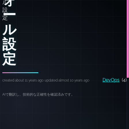
ル
ー
設
定
ル
設
定
DevOps
(4)
created about 11 years ago
updated almost 10 years ago
AIで翻訳し、技術的な正確性を確認済みです。