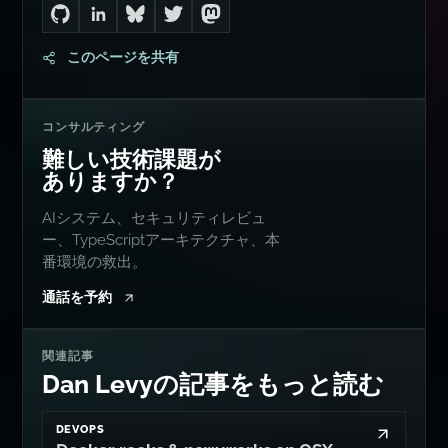
Go to Dan's GitHub
Connect with me on LinkedIn
Follow me on Bluesky
Follow me on Twitter
Follow me on Mastodon
このページを共有
コンサルティング
難しい技術課題が
ありますか？
AIシステム、セキュリティレビュ
ー、TypeScriptアーキテクチャ、本
番環境の救出。
通話を予約
関連記事
Dan Levyの記事をもっと読む
DEVOPS