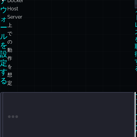
ア
Docker
ウ
Host
ォ
Server
上
ー
で
ル
の
を
動
設
作
定
を
す
想
る
定
フ
ァ
イ
ア
Terminal window
Terminal window
ウ
ォ