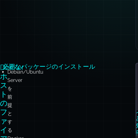
Docker
必要なパッケージのインストール
Debian/Ubuntu
ホ
Server
ス
を
ト
前
の
提
フ
と
ァ
す
イ
る