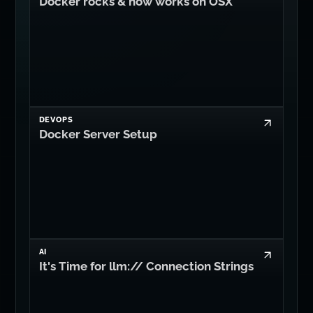
Docker rocks & now works on OSX
DEVOPS
Docker Server Setup
AI
It's Time for llm:// Connection Strings