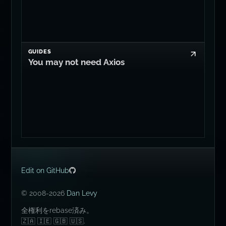
GUIDES
You may not need Axios
Edit on GitHub
© 2008-2026
Dan Levy
全権利をrebase済み。
🇿🇦 🇮🇪 🇬🇧 🇺🇸.