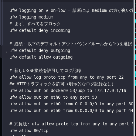
ー
ル
# Get your IP Addresses, simple output:
ufw
logging
on
# on=low - 診断には medium の方が良い
(UFW)
hostname
ufw
logging
--all-ip-addresses
medium
の
# まず、すべてをブロック
# または ip ツールを使用する例:
ufw
default
deny
incoming
設
ip
addr
定
# 必須: 以下のデフォルトアウトバウンドルールから1つを選択:
-
ufw
default
deny
outgoing
コ
ufw
default
allow
outgoing
マ
ン
# 新しいSSH接続を許可してログ記録
ド
ufw
allow
log
proto
tcp
from
any
to
any
port
22
例
## HTTPトラフィックを許可（明示的なログ記録なし）
ufw
allow
out
on
docker0
53/udp
to
172.17.0.1/16
ufw
allow
out
on
eth0
to
any
port
53
ufw
allow
out
on
eth0
from
0.0.0.0/0
to
any
port
80
ufw
allow
out
on
eth0
from
0.0.0.0/0
to
any
port
443
# 冗長版: ufw allow proto tcp from any to any port 8
ufw
allow
80/tcp