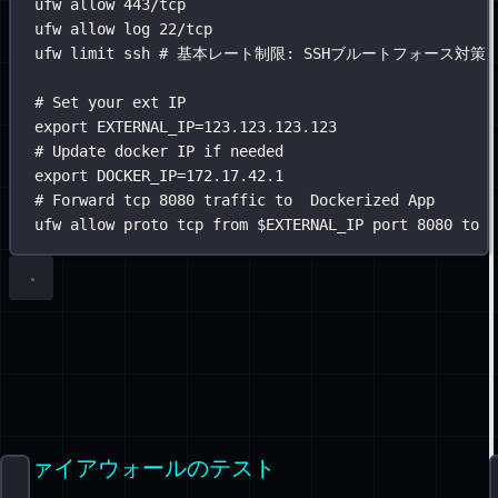
ufw
allow
443/tcp
ufw
allow
log
22/tcp
ufw
limit
ssh
# 基本レート制限: SSHブルートフォース対策 (
# Set your ext IP
export
EXTERNAL_IP
=
123.123.123.123
# Update docker IP if needed
export
DOCKER_IP
=
172.17.42.1
# Forward tcp 8080 traffic to  Dockerized App
ufw
allow
proto
tcp
from
$EXTERNAL_IP
port
8080
to
$
ファイアウォールのテスト