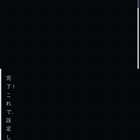
完
了！
こ
れ
で、
設
定
し