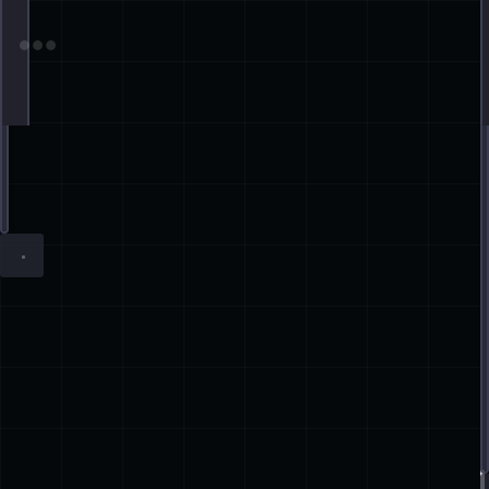
Terminal window
ufw
--force
enable
ufw
reset