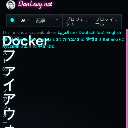
DanLevy.net
DanLevy.net
DanLevy.net
プロジェ
プロフィ
記事
JA
クト
ール
This post is also available in
العربية (ar)
,
Deutsch (de)
,
English
Docker
Docker
(en)
,
Español (es)
,
Français (fr)
,
עברית (he)
,
हिन्दी (hi)
,
Italiano (it)
,
ホ
Русский (ru)
, and
中文 (zh)
.
フ
ス
ト
ァ
の
フ
イ
ァ
イ
ア
ア
ウ
ウ
ォ
ー
ォ