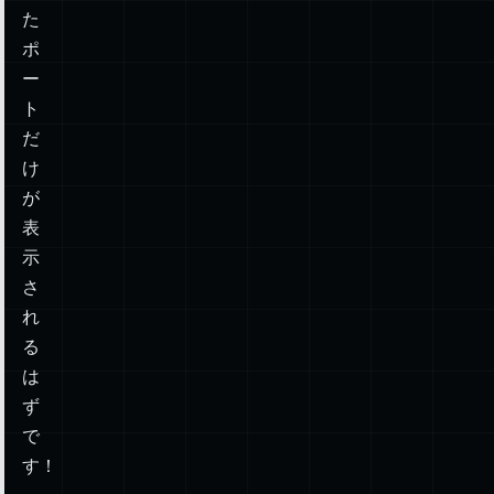
た
ポ
ー
ト
だ
け
が
表
示
さ
れ
る
は
ず
で
す！