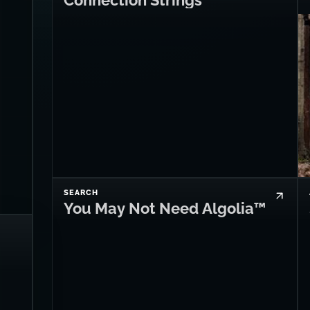
Connection Strings
SEARCH
You May Not Need Algolia™