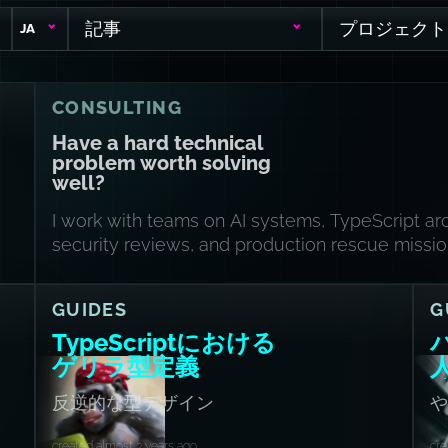
記事
プロジェクト
JA
CONSULTING
Have a hard technical
problem worth solving
well?
I work with teams on AI systems, TypeScript arc
security reviews, and production rescue missio
GUIDES
G
TypeScriptにおける
ゲリラ型定義
反逆的な型デザイン
や
created almost 3 years ago
cre