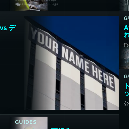
updated almost 2 years ago
upd
G
s デ
F
cre
upd
G
GUIDES