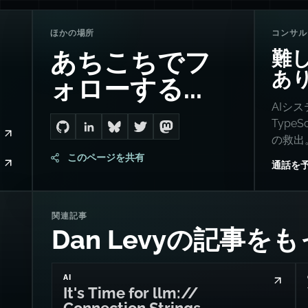
ほかの場所
コンサル
難
あちこちでフ
あ
ォローする...
AIシ
Type
Go to Dan's GitHub
Connect with me on LinkedIn
Follow me on Bluesky
Follow me on Twitter
Follow me on Mastodon
の救出
このページを共有
通話を
関連記事
Dan Levyの記事を
AI
It's Time for llm://