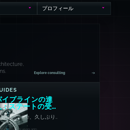
プロフィール
hitecture,
ns.
Explore consulting
->
UIDES
パイプラインの達
人：ステートの受け
渡し
あ、Closure、久しぶり
だ。
ated almost 3 years ago