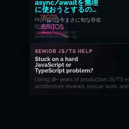
async/awaitを無理
に使おうとするのは
やめよう
Promiseは今まさに旬な存在
created almost 8 years ago
updated almost 2 years ago
SENIOR JS/TS HELP
Stuck on a hard
JavaScript or
TypeScript problem?
I bring 18+ years of production JS/TS 
architecture reviews, rescue work, an
implementation sprints.