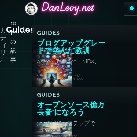
DanLevy.net
DanLevy.net
DanLevy.net
10
Guides
カ
件
GUIDES
テ
の
ブログアップグレー
ゴ
ドで学んだ教訓
記
リ
/
事
Astro、Tailwind、MDX、
Pagefind、その他多数！
created almost 2 years ago
updated almost 2 years ago
GUIDES
オープンソース億万
長者*になろう
3つの簡単なステップで
created over 2 years ago