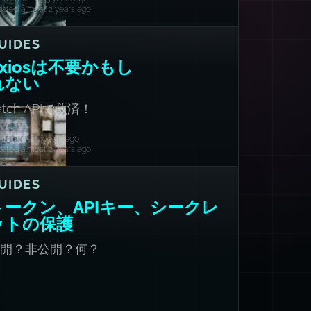
ated almost 2 years ago
UIDES
Axiosは不要かもし
れない
etch APIで救済！
ated over 7 years ago
ated almost 2 years ago
UIDES
トークン、APIキー、シークレ
ットの保護
公開？非公開？何？