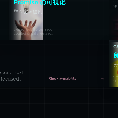
Promise の可視化
cre
upd
壁を突き破れ…
created almost 8 years ago
updated almost 2 years ago
G
命
experience to
cre
d focused
Check availability
->
upd