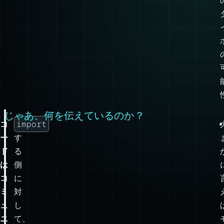
じゃあ、何を伝えているのか？
import
コ
ー
す
ド
る
は
側
コ
に
ミ
対
ュ
し
ニ
て、