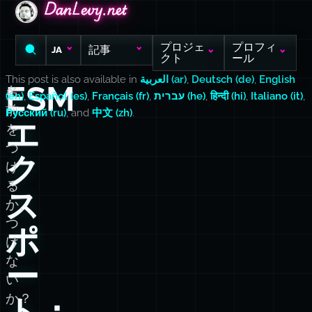
DanLevy.net
DanLevy.net
DanLevy.net
プロジェ
プロフィ
記事
JA
クト
ール
This post is also available in
العربية (ar)
,
Deutsch (de)
,
English
ESM
名
(en)
,
Español (es)
,
Français (fr)
,
עברית (he)
,
हिन्दी (hi)
,
Italiano (it)
,
前
Русский (ru)
, and
中文 (zh)
.
エ
を
つ
ク
け
る
ス
か、
つ
ポ
け
な
ー
い
か？
ト：