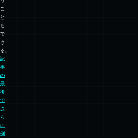
う
こ
と
も
で
き
る。
記
事
の
最
後
で
さ
ら
に
例