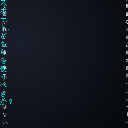
ス
で
ポ
書
ー
か
ト、
れ
ど
た
ち
記
ら
事
を
に
使
事
う
欠
く
べ
こ
き
と
か？
は
な
い。