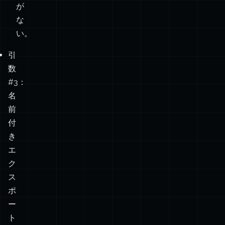
が
つ。
な
い。
デフ
ォル
引
数
トエ
#3：
クス
名
ポー
「関連
前
ト +
ロジッ
付
複数
クはこ
き
のエ
ちら。
エ
ク
クス
ついで
ス
✅
✅
✅
ポー
に、ク
ポ
トさ
ラスっ
ー
れて
ぽい動
ト