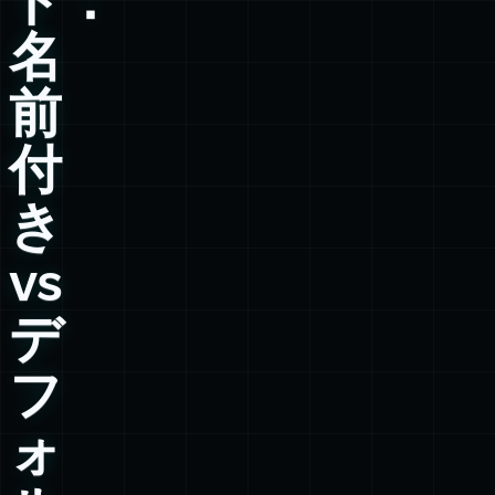
名
前
付
き
vs
デ
フ
ォ