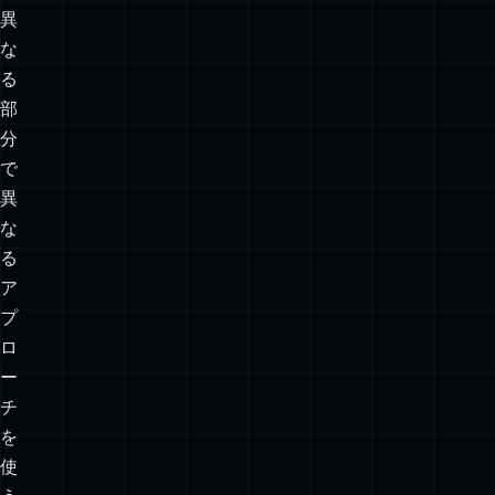
異
な
る
部
分
で
異
な
る
ア
プ
ロ
ー
チ
を
使