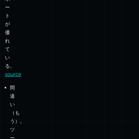
ー
一般
階層関
ト
的な
係は暗
が
ファ
示しな
優
イル
い。」
れ
名。
て
い
単一
る。
の名
source
前付
間
きエ
違
クス
い
「イン
ポー
（も
ポート
う）。
トを
でしく
ツ
✅
✅
❌
デフ
じるこ
ー