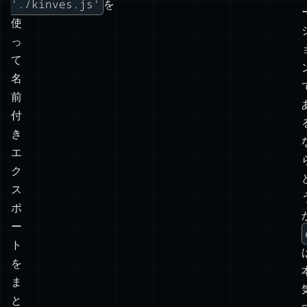
'./kinves.js'
を
ポ
使
ー
っ
ト
て
す
名
る
前
方
付
法
き
に
エ
は
ク
実
ス
は
ポ
た
ー
く
ト
さ
を
ん
ま
の
と