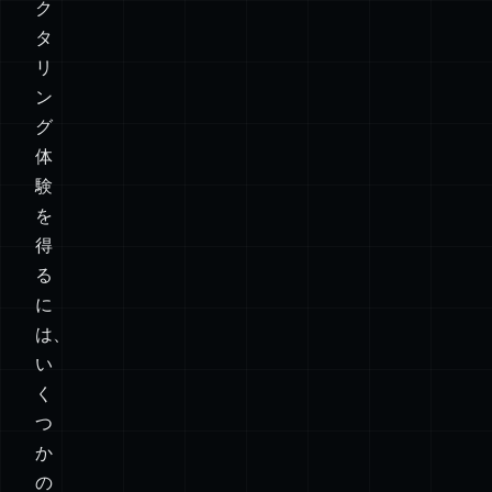
ク
タ
リ
ン
グ
体
験
を
得
る
に
は、
い
く
つ
か
の