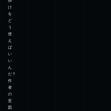
掛
け
デフ
「単一
を
ォル
の目的
ど
トエ
を持つ
う
✅
使
❌
❌
クス
関数1
え
ポー
つをお
ば
ト1
届
い
つ。
け！」
い
ん
名前
だ？
付き
「リネ
作
エク
ームし
者
❌
✅
❌
スポ
ないで
の
意
ート
くださ
図
1
い。」