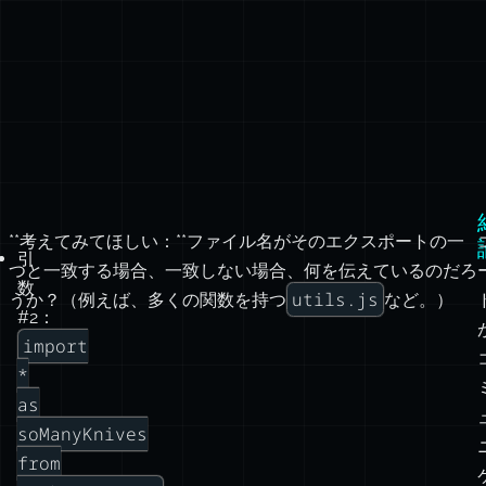
ま
**考えてみてほしい：**ファイル名がそのエクスポートの一
と
引
つと一致する場合、一致しない場合、何を伝えているのだろ
め
数
utils.js
うか？（例えば、多くの関数を持つ
など。）
#2：
も
import
の
*
を
as
エ
soManyKnives
ク
from
ス