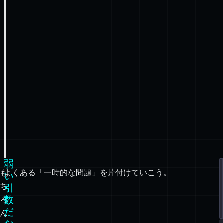
弱
も
よくある「一時的な問題」を片付けていこう。
い
ち
引
数
ろ
だ
ん