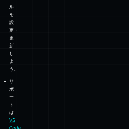
ォル
ル
とはな
トと
を
い。」
して
設
定・
もエ
更
クス
新
ポー
し
ト。
よ
う。
サ
ポ
ー
ト
は
VS
Code
、