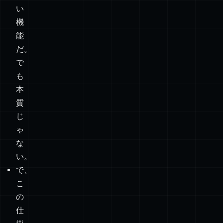
い
語
機
を
能
語
だ。
る：
で
も
プ
デフ
本
名前
ラ
質
ォル
じ
付き
イ
パ
ト
ゃ
（エ
ベ
タ
意
な
（エ
い。
クス
ー
ー
味
クス
で、
ポー
ト
ン
こ
ポー
ト）
関
の
ト）
仕
数