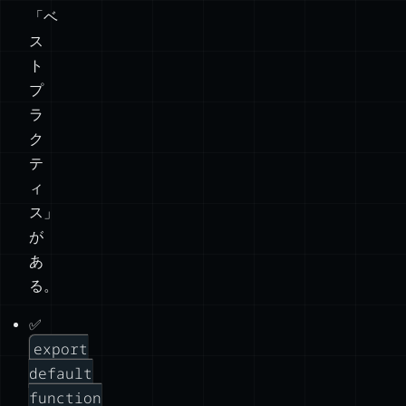
「ベ
ス
ト
プ
ラ
ク
テ
ィ
ス」
が
あ
る。
✅
export
default
function