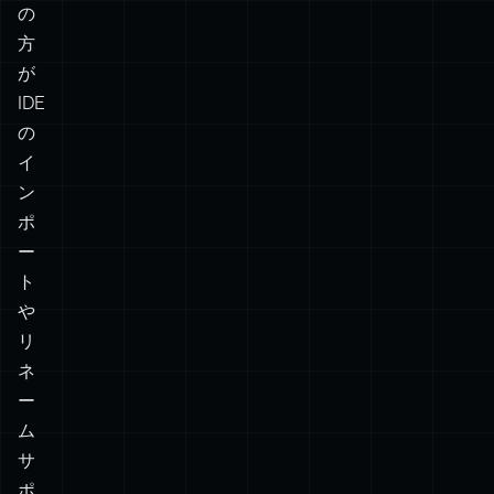
いな
作を期
の
方
い
待し
が
「プ
て。「
IDE
ライ
の
ベー
イ
ト」
ン
関数
ポ
ー
複数
ト
の名
「緩く
や
リ
前付
関連し
ネ
きエ
たもの
ー
クス
たちの
ム
ポー
詰め合
サ
❌
❌
✅
ト、
わせ。
ポ