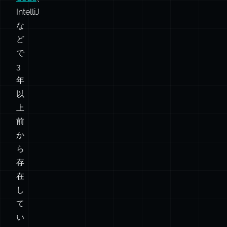
IntelliJ
な
ど
で
3
年
以
上
前
か
ら
存
在
し
て
い