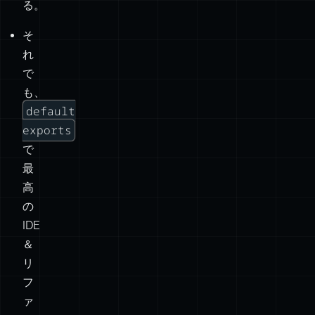
る。
そ
れ
で
も、
default
exports
で
最
高
の
IDE
＆
リ
フ
ァ