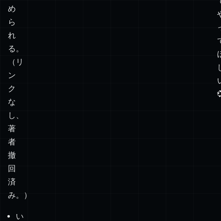
組
め
み
ら
合
れ
わ
る。
せ
（リ
が
ン
あ
ク

り、
な
そ
し、
れ
著
ぞ
者
れ
撤
が
回
異
済
な
み。）
る
い
物