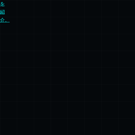
を
紹
介。