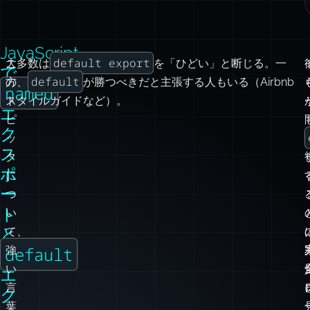
JavaScript
default export
こ
大多数は
を「ひどい」と断じる。一
で
default
の
方、
が勝つべきだと主張する人もいる（Airbnb
named
ト
スタイルガイドなど）。
エ
ピ
ク
ッ
ス
ク
ポ
に
ー
つ
ト
い
と
て、
default
強
い
エ
言
ク
葉