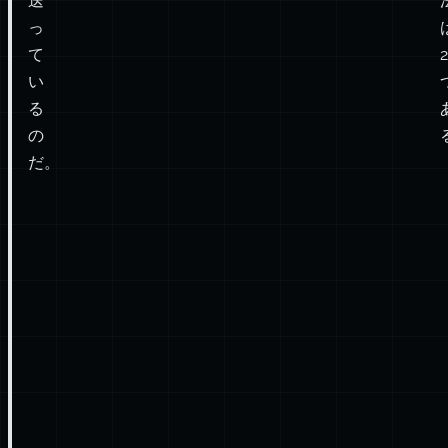
送
っ
て
2
い
る
の
だ。