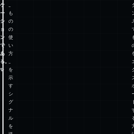
ケ
_
ー
も
シ
の
J
ョ
の
ン
使
で
い
あ
方
る。
_
✨
を
示
す
シ
グ
ナ
ル
を