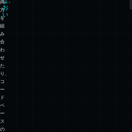
な、
両
お
方
い
を
組
み
合
わ
せ
た
り、
コ
ー
ド
ベ
ー
ス
の