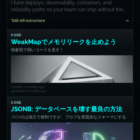
I tune deploys, observability, containers, and
reliability paths so your team can ship without the
3am surprise.
Talk infrastructure
->
CODE
WeakMapでメモリリークを止めよう
弱参照で弱いコードを直す！
created 7 months ago
updated 6 months ago
CODE
JSONB: データベースを壊す最良の方法
JSONBは強力で便利ですが、ブロブを実質的なスキーマにする
と誤用しやすい。