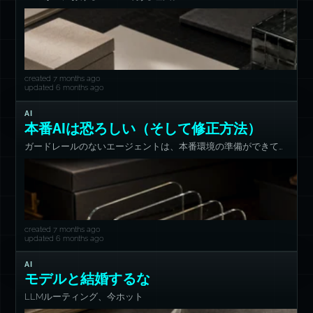
created 7 months ago
updated 6 months ago
AI
本番AIは恐ろしい（そして修正方法）
ガードレールのないエージェントは、本番環境の準備ができてい
ません。
created 7 months ago
updated 6 months ago
AI
モデルと結婚するな
LLMルーティング、今ホット