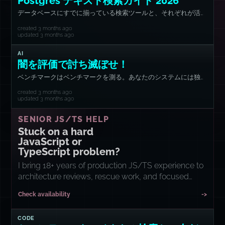
Postgres テキスト検索ガイド 2026
データベースにすでに揃っている検索ツールと、それぞれが活躍
する場面。
created 3 months ago
updated 3 months ago
AI
闇を評価で討ち滅ぼせ！
ベンチマークはベンチマークを測る。あなたのシステムには独自
の指標が必要だ。
created 3 months ago
updated 3 months ago
SENIOR JS/TS HELP
Stuck on a hard
JavaScript or
TypeScript problem?
I bring 18+ years of production JS/TS experience to
architecture reviews, rescue work, and focused
implementation sprints.
Check availability
->
CODE