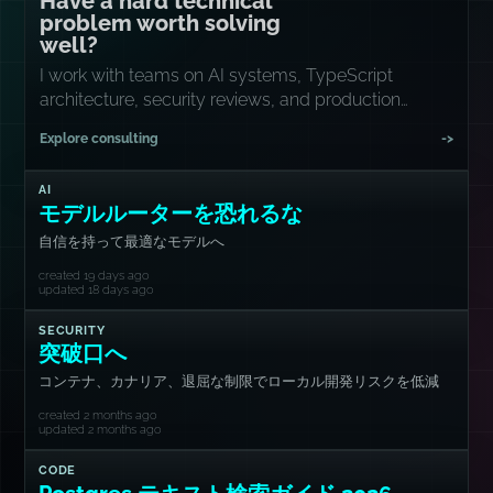
Have a hard technical
problem worth solving
well?
I work with teams on AI systems, TypeScript
architecture, security reviews, and production
rescue missions.
Explore consulting
->
AI
モデルルーターを恐れるな
自信を持って最適なモデルへ
created 19 days ago
updated 18 days ago
SECURITY
突破口へ
コンテナ、カナリア、退屈な制限でローカル開発リスクを低減
created 2 months ago
updated 2 months ago
CODE