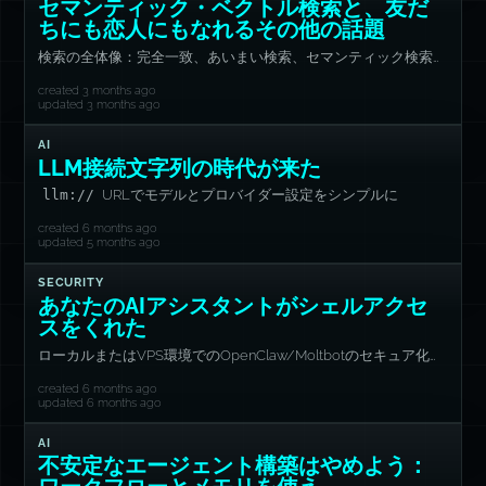
セマンティック・ベクトル検索と、友だ
ちにも恋人にもなれるその他の話題
検索の全体像：完全一致、あいまい検索、セマンティック検索、
ハイブリッド検索――そして、いつすべてを重ね合わせるべき
created 3 months ago
か。
updated 3 months ago
AI
LLM接続文字列の時代が来た
llm://
URLでモデルとプロバイダー設定をシンプルに
created 6 months ago
updated 5 months ago
SECURITY
あなたのAIアシスタントがシェルアクセ
スをくれた
ローカルまたはVPS環境でのOpenClaw/Moltbotのセキュア化方
法
created 6 months ago
updated 6 months ago
AI
不安定なエージェント構築はやめよう：