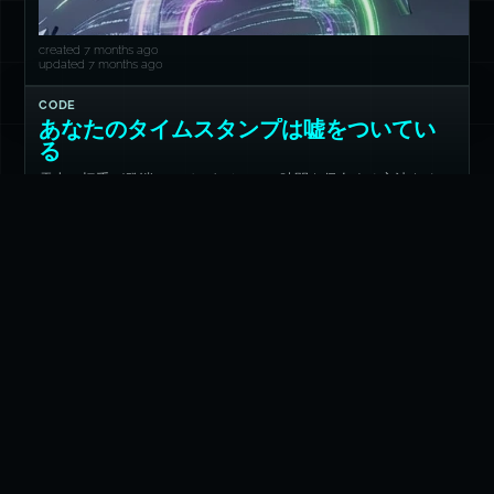
created 7 months ago
updated 7 months ago
CODE
あなたのタイムスタンプは嘘をついてい
る
電車の切手が発端——データベースに時間を保存する方法をめぐ
る考察
created 7 months ago
updated 6 months ago
CODE
非同期スタックトレース: Error.stackが正
しく表示しない理由
マイクロタスクキューが宿題を食べてしまった（そしてデバッグ
コンテキストも）