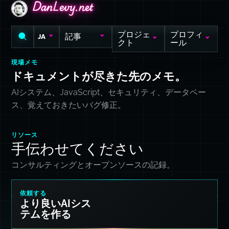
DanLevy.net
DanLevy.net
DanLevy.net
プロジェ
プロフィ
記事
JA
クト
ール
現場メモ
ドキュメントが尽きた先のメモ。
AIシステム、JavaScript、セキュリティ、データベー
ス、覚えておきたいバグ修正。
リソース
手伝わせてください
コンサルティングとオープンソースの記録。
依頼する
より良いAIシス
テムを作る