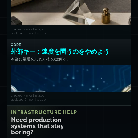
created 7 months ago
updated 6 months ago
CODE
外部キー：速度を問うのをやめよう
本当に最適化したいものは何か。
created 7 months ago
updated 6 months ago
INFRASTRUCTURE HELP
Need production
systems that stay
boring?