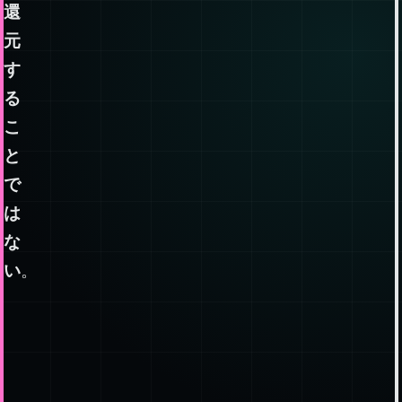
ァ
イ
ル
に
還
元
す
る
こ
と
で
は
な
い
。