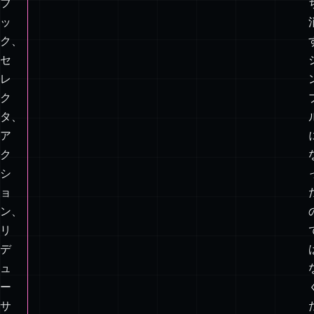
ポ
ー
ネ
ン
ト、
フ
ッ
ク、
セ
レ
ク
タ、
ア
ク
シ
ョ
ン、