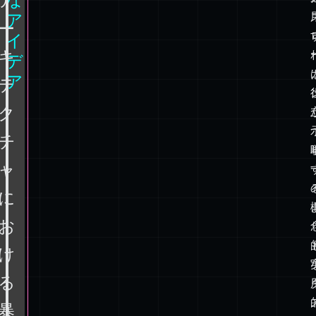
ウ
あ
る
ェ
有
ア
用
な
ア
ア
ー
イ
キ
デ
ア
テ
ク
チ
ャ
に