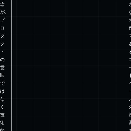
す
べ
て
の
概
念
が、
プ
ロ
ダ
ク
ト
の
意
味
で