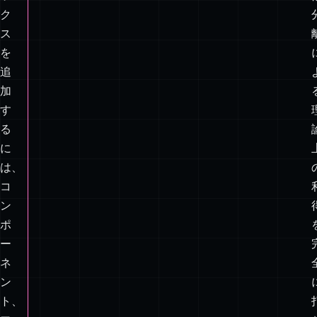
ェ
ッ
ク
ボ
ッ
ク
ス
を
追
加
す
る
に
は、
コ
ン