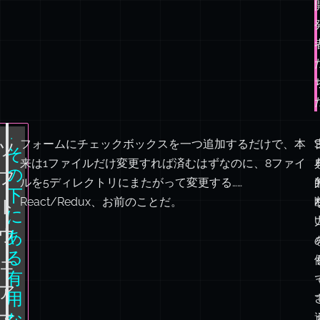
I.
フォームにチェックボックスを一つ追加するだけで、本
ソ
そ
来は1ファイルだけ変更すれば済むはずなのに、8ファイ
の
フ
ルを5ディレクトリにまたがって変更する……
下
React/Redux、お前のことだ。
ト
に
U