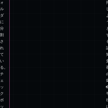
け
さ
れ
た
フ
ォ
ル
ダ
に
分
割
さ
れ
て
い
る。
チ