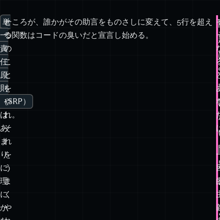
単
一
ところが、誰かがその助言をものさしに変えて、5行を超え
一
つ
る関数はコードの臭いだと宣言し始める。
責
の
任
こ
原
と
則
を
（SRP）
や
は、
れ。
あ
そ
ま
れ