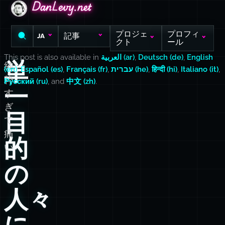
DanLevy.net
DanLevy.net
DanLevy.net
プロジェ
プロフィ
記事
JA
クト
ール
This post is also available in
العربية (ar)
,
Deutsch (de)
,
English
単
純
(en)
,
Español (es)
,
Français (fr)
,
עברית (he)
,
हिन्दी (hi)
,
Italiano (it)
,
粋
Русский (ru)
, and
中文 (zh)
.
一
す
ぎ
目
て
痛
的
い
の
人々
に