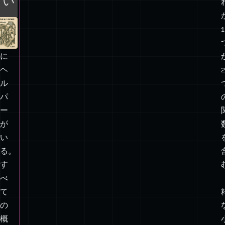
た。
ら
す
れ
べ
て
な
の
い
ヘ
ル
パ
1
ー
に
ヘ
2
ル
パ
ー
が
い
る。