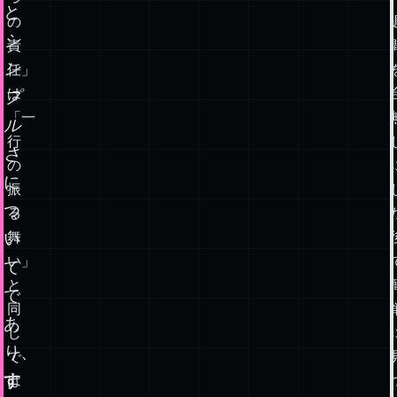
は
学
重
は
要
だ。
構
「一
成
つ
と
の
シ
責
ン
任」
は
プ
「一
ル
行
さ
の
に
振
つ
る
い
舞
い」
て