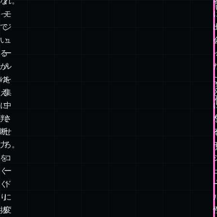
り
を
に
う
理
ま
に
く
か
や
な
れ。
っ
モ
て
ジ
い
ュ
る
ー
が
ル
ゆ
を
え
集
に
中
判
さ
断
せ
力
ろ。