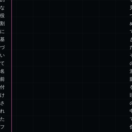
は
な
く
技
術
的
な
役
割
に
基
づ
い
て
名
前
付