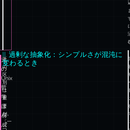
II. 過剰な抽象化：シンプルさが混沌に
そ
元
変わるとき
の
の
区
Unix
別
哲