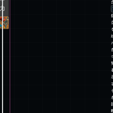
お
け
る
暴
力