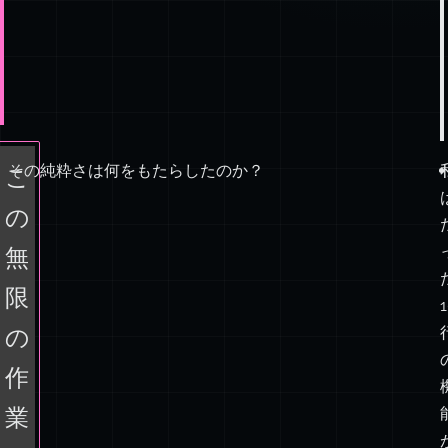
コ
その純粋さは何をもたらしたのか？
こ
ー
の
ド
ベ
無
ー
限
ス