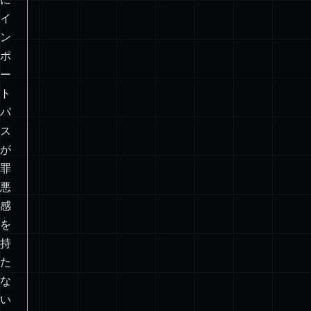
ャ、
そ
し
て
主
に
イ
ン
ポ
ー
ト
パ
ス
が
罪
悪
感