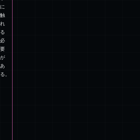
ク
ス
ポ
ー
ト
に
触
れ
る
必
要
が
あ
る。