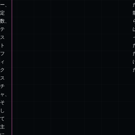
リ
デ
ュ
ー
サ
ー、
定
数、
テ
ス
ト
フ
ィ
ク
ス
チ