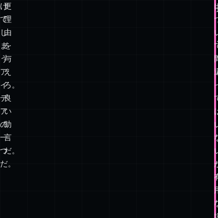
を
コ
く
ー
ぐ
ド
り
に
抜
変
け
更
て
理
し
由
ま
を
う
与
ア
え
イ
ろ。
デ
良
ア
い
の
助
一
言
つ
だ。