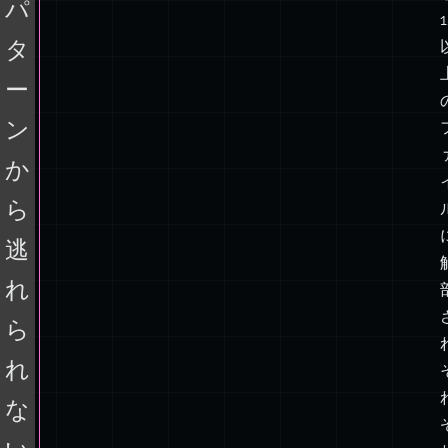
は
の
フ
作
ァ
イ
業
ル
パ
が
1
タ
増
え
ー
た
ン
が、
形
か
状
ら
は
失
逃
わ
れ
れ