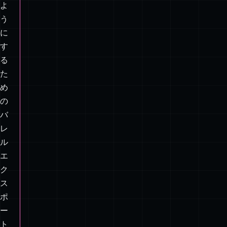
を
持
た
な
い
よ
う
に
す
る
た
め
の
バ
レ
ル
エ