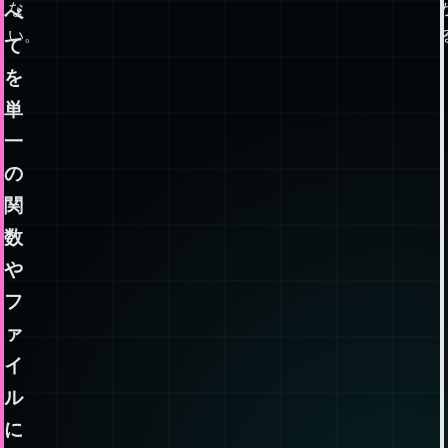
と
で
同
あ
じ
り、
で
す
は
な
べ
い。
て
を
単
一
の
関
数
や
フ