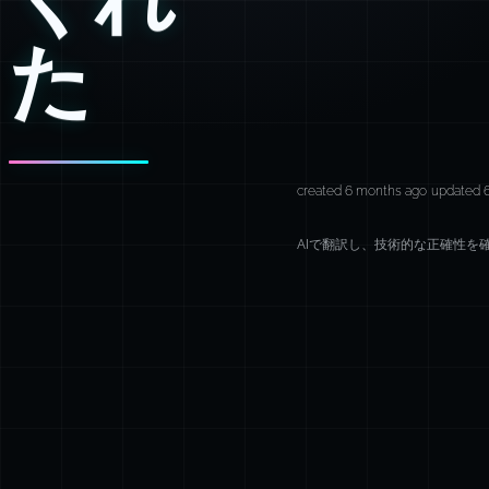
た
created 6 months ago
updated 
AIで翻訳し、技術的な正確性を