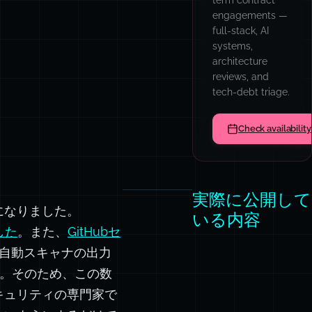
model routers
with cost,
latency, and
quality tradeoffs
made visible
from day one.
Let's review the 
実際に公開して
になりました。
いる内容
した
。また、
GitHubセ
自動スキャナの出力
ます。そのため、この数
キュリティの専門家で
ないようにするだけで