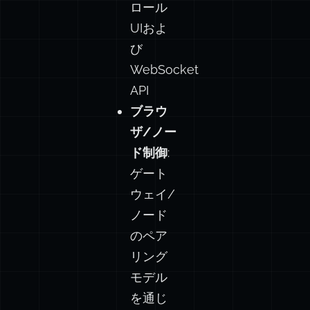
UIおよ
び
WebSocket
API
ブラウ
ザ/ノー
ド制御
:
ゲート
ウェイ/
ノード
のペア
リング
モデル
を通じ
たリモ