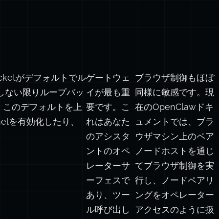
cketがデフォルトでル
ゲートウェ
ブラウザ制御もほぼ
択しない限りループバッ
イが最も重
同様に敏感です。現
、このデフォルトを上
要です。こ
在のOpenClawドキ
nelを有効化したり、
れはあなた
ュメントでは、ブラ
のアシスタ
ウザマシン上のペア
ントのオペ
ノードホストを通じ
レーターサ
てブラウザ制御を実
ーフェスで
行し、ノードペアリ
あり、ツー
ングをオペレーター
ル呼び出し
アクセスのように扱
パスも含ま
うことを推奨してい