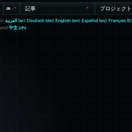
記事
プロジェクト
JA
 in
العربية (ar)
,
Deutsch (de)
,
English (en)
,
Español (es)
,
Français (fr
, and
中文 (zh)
.