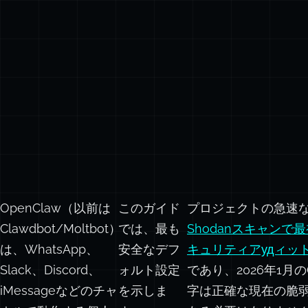
OpenClaw（以前は
このガイド
プロジェクトの急速
Clawdbot/Moltbot）
では、最も
Shodanスキャンで
は、WhatsApp、
安全なデフ
キュリティアудィッ
Slack、Discord、
ォルト設定
であり、2026年1
iMessageなどのチャ
を示しま
字は正確な現在の脆
ネルで動作する個人
す。
ある必要はありませ