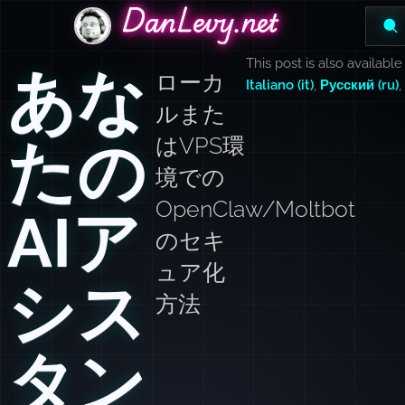
DanLevy.net
DanLevy.net
DanLevy.net
This post is also available
あな
ローカ
Italiano (it)
,
Русский (ru)
ルまた
たの
はVPS環
境での
OpenClaw/Moltbot
AIア
のセキ
ュア化
シス
方法
タン