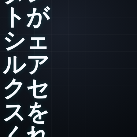
トが
シェ
ルア
クセ
スを
くれ