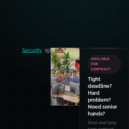
Security
(5)
AI
ARCHITECTURE
Building AI-
native
systems that
actually
scale?
I design RAG
pipelines, agent
loops, and multi-