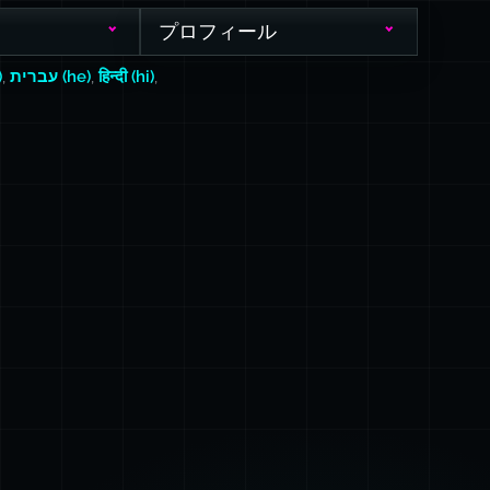
プロフィール
)
,
עברית (he)
,
हिन्दी (hi)
,