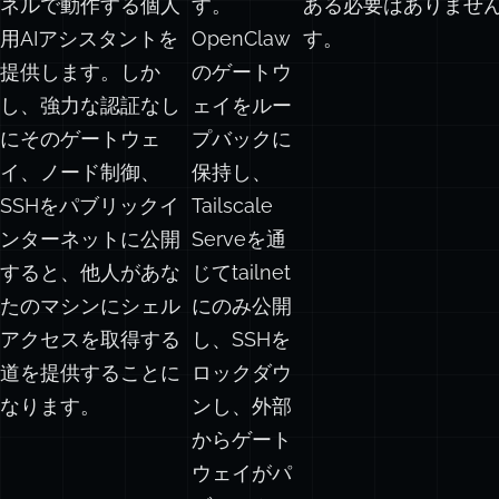
用AIアシスタントを
OpenClaw
す。
提供します。しか
のゲートウ
し、強力な認証なし
ェイをルー
にそのゲートウェ
プバックに
イ、ノード制御、
保持し、
SSHをパブリックイ
Tailscale
ンターネットに公開
Serveを通
すると、他人があな
じてtailnet
たのマシンにシェル
にのみ公開
アクセスを取得する
し、SSHを
道を提供することに
ロックダウ
なります。
ンし、外部
からゲート
ウェイがパ
ブリックで