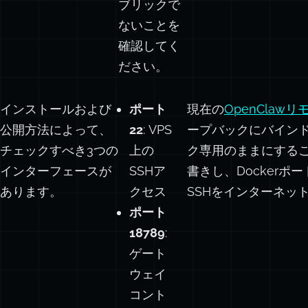
ないことを
確認してく
ださい。
インストールおよび
ポート
現在の
OpenCla
公開方法によって、
22
: VPS
ープバックにバインドさ
チェックすべき3つの
上の
ク専用のままにする
インターフェースが
SSHア
書きし、Docker
あります。
クセス
SSHをインターネッ
ポート
18789
:
ゲート
ウェイ
コント
ロール