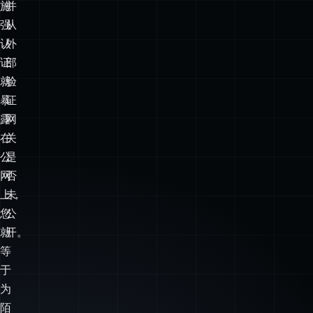
口
访
实
问，
施
并
强
从
认
外
证
部
就
验
暴
证
露
网
在
关
公
是
网
否
上，
未
您
公
就
开。
等