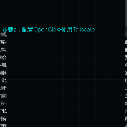
步骤2：配置OpenClaw使用Tailscale
在
现
客
在
户
两
端
台
机
机
器
器
上，
处
从
于
官
同
方
一