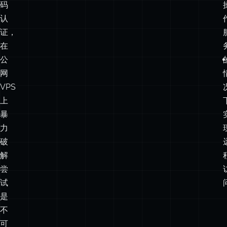
了
密
码
认
证，
在
公
网
VPS
上
暴
力
破
解
尝
试