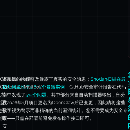
OpenClaw（原
本
该项目的快速普及暴露了真实的安全隐患：
Shodan扫描在最
Clawdbot/Moltbot）
指
初几周发现了2,847个暴露实例
，GitHub安全审计报告在代码
为
南
库中发现了
512个问题
。其中部分来自自动扫描器输出，部分
您
展
在2026年1月项目更名为OpenClaw后已变更，因此请将这些