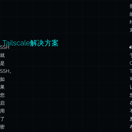
Tailscale解决方案
SSH
就
是
SSH。
T
如
果
您
启
用