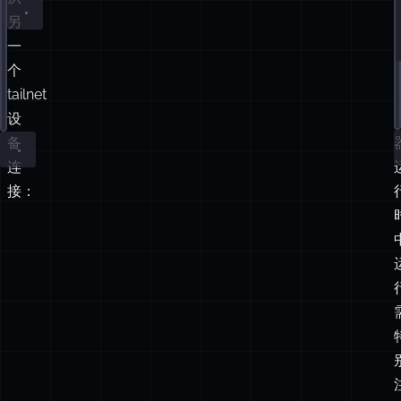
然
{
http://<tailscale-ip>:18789/
ws://<tailscale-ip>:18789
gateway: {
后
bind: 
"
tailnet
"
,
从
auth: {
另
mode: 
"
token
"
,
一
token: 
"
replace-with-a-long-random-token
"
,
},
个
},
tailnet
}
设
备
连
接：