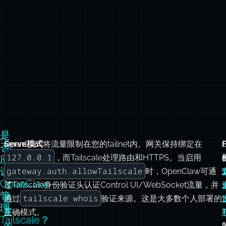
是
OpenClaw
Serve模式
将流量限制在您的tailnet内。网关保持绑定在
否
127.0.0.1
提
，而Tailscale处理路由和HTTPS。当启用
应
让
gateway.auth.allowTailscale
供
时，OpenClaw可通
OpenClaw
了
过Tailscale身份验证头认证Control UI/WebSocket流量，并