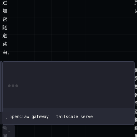
将
通
过
加
t
密
隧
道
路
由。
然
{
gateway: {
后
bind: 
"
loopback
"
,
以
Terminal window
tailscale: { mode: 
"
serve
"
 },
Serve
},
模
}
式