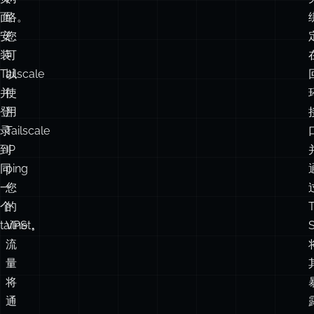
下
私
载
有
页
网
面
络。
安
您
装
可
Tailscale
以
并
使
登
用
录
Tailscale
到
IP
同
ping
一
您
个
的
T
tailnet。
VPS，
流
量