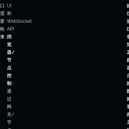
三
关
个
控
接
制
口
UI
需
和
要
WebSocket
检
API
查：
浏
览
器/
节
点
控
制
：
通
过
网