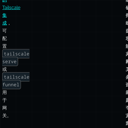
管
tailscale whois
内
通过
验证来源。这是大多数个人部署的
理
置
正确模式。
T
Tailscale？
的
Tailscale
集
成
，
可
配
置
tailscale
serve
或
tailscale
funnel
用
于
网
T