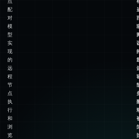
关/
节
点
配
对
模
型
实
现
的
远
程
节
点
执
行