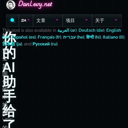
DanLevy.net
DanLevy.net
DanLevy.net
文章
项目
关于
ZH
This post is also available in
العربية (ar)
,
Deutsch (de)
,
English
你
如
(en)
,
Español (es)
,
Français (fr)
,
עברית (he)
,
हिन्दी (hi)
,
Italiano (it)
,
何
日本語 (ja)
, and
Русский (ru)
.
的
安
全
AI
加
固
助
你
的
手
本
地
给
或
VPS
了
的