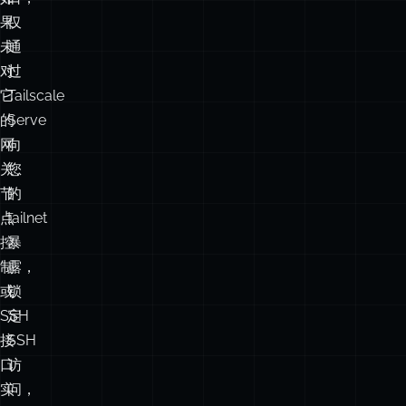
手。
回
但
接
如
口，
果
仅
未
通
对
过
它
Tailscale
的
Serve
网
向
关、
您
节
的
点
tailnet
控
暴
制
露，
或
锁
SSH
定
接
SSH