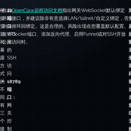
路
径。
根
当前
22
OpenClaw远程访问文档
指出网关WebSocket默认绑定
据
环回接口，并建议除非有意选择LAN/tailnet/自定义绑定，否
端
安
则保持环回绑定。这是合理的。风险出现在您覆盖默认配置、
口
：
装
发布Docker端口、添加反向代理、启用Funnel或对SSH开放
VPS
和
公网访问时。
上
暴
的
露
SSH
方
访
式
问
的
18789
不
端
同，
口
：
有
网