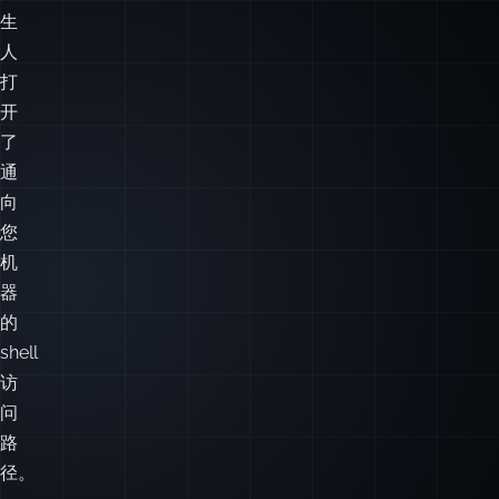
于
为
陌
生
人
打
开
了
通
向
您
机
器
的
shell
访
问