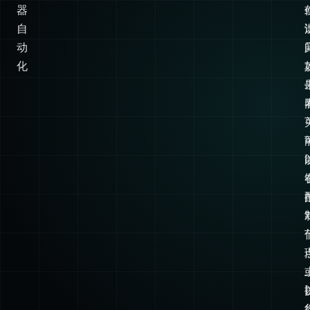
和
浏
览
器
自
动
化