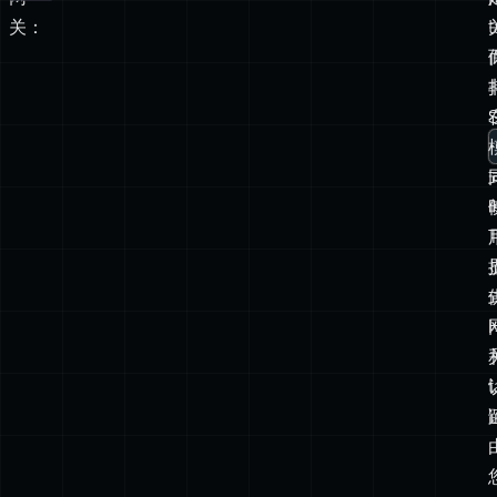
openclaw
gateway
--tailscale
serve
启
动
网
关：
t
T
t