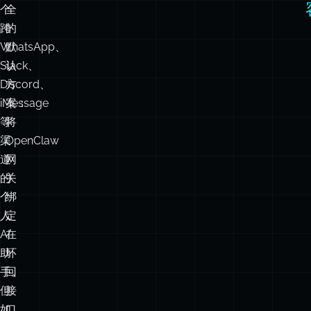
提
示
数字视为警示而非精确的当前漏洞统计。您不需要成为安全专
供
最
家——只需在部署前避免发布操作接口即可。
一
安
个
全
跨
的
WhatsApp、
默
Slack、
认
Discord、
方
iMessage
案：
等
将
渠
OpenClaw
道
网
的
关
个
绑
人
定
AI
在
助
环