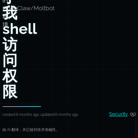
我
OpenClaw/Moltbot
环
shell
境
访
问
权
限
Security
(5)
created 6 months ago
updated 6 months ago
由 AI 翻译，并已核对技术准确性。