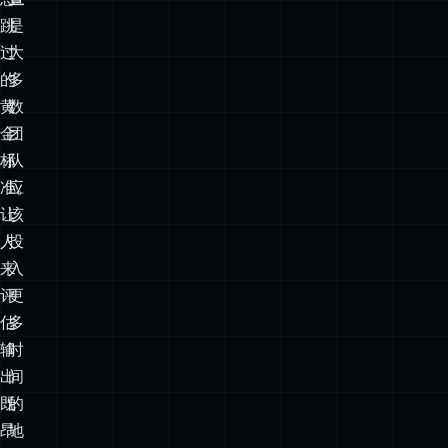
跳
是
过
大
的
多
黄
数
金
团
标
队
准。
应
让
该
人
投
来
入
评
更
估
多
输
时
出
间
既
的
昂
地
贵
方。