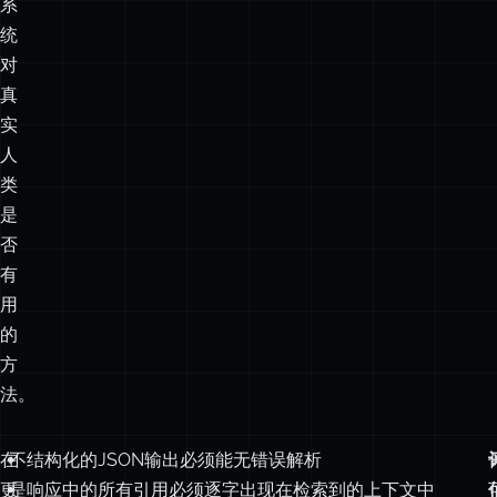
统
对
真
实
人
类
是
否
有
用
的
方
法。
在
不
结构化的JSON输出必须能无错误解析
更
是
响应中的所有引用必须逐字出现在检索到的上下文中