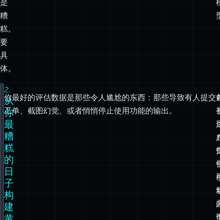
糟
糕。
要
具
体。
2.
你最好的评估数据是那些令人尴尬的东西：那些导致有人提交
type
EvalResult
=
 { passed
:
boolean
; reason
?:
string
 
从
工单、截图幻觉、或者悄悄停止使用功能的输出。
你
const
 evals
:
Record
<
string
, (
output
:
string
, 
context
:
最
// JSON must parse
糟
validJson
:
 (
output
) 
=>
 {
糕
try
 {
的
JSON
.
parse
(output);
日
return
 { passed
:
true
 };
子
} 
catch
 (e) {
构
return
 { passed
:
false
, reason
:
`Invalid JSON: 
建
}
},
黄