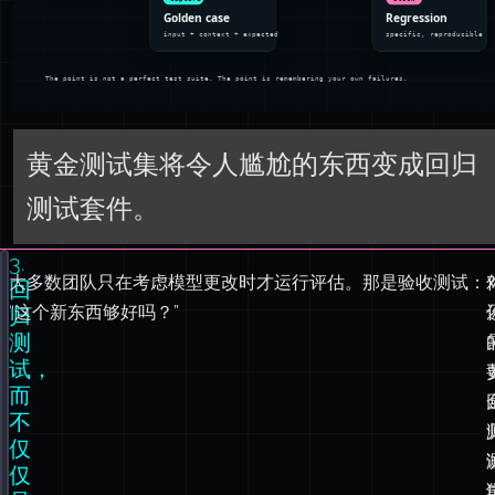
黄金测试集将令人尴尬的东西变成回归
测试套件。
3.
大多数团队只在考虑模型更改时才运行评估。那是验收测试：
interface
GoldenCase
 {
回
id
:
string
;
“这个新东西够好吗？”
归
input
:
string
;
测
context
:
Record
<
string
, 
unknown
>;
试，
expectedBehavior
:
 {
而
mustContain
?:
string
[];
不
mustNotContain
?:
string
[];
仅
structureCheck
?:
 (
output
:
string
) 
=>
boolean
;
仅
minSimilarityToReference
?:
number
; 
// cosine simi
是
};