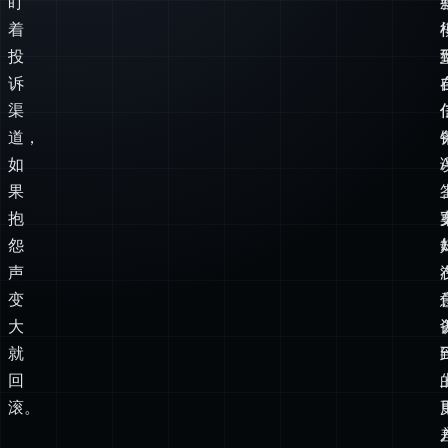
着
投
诉
渠
道，
如
果
抱
怨
声
变
大
就
回
滚。