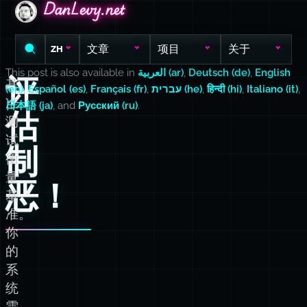
DanLevy.net
DanLevy.net
DanLevy.net
文章
项目
关于
ZH
This post is also available in
العربية (ar)
,
Deutsch (de)
,
English
评
基
(en)
,
Español (es)
,
Français (fr)
,
עברית (he)
,
हिन्दी (hi)
,
Italiano (it)
,
准
日本語 (ja)
, and
Русский (ru)
.
估
测
试
制
衡
量
恶！
基
准。
你
的
系
统
需