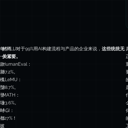
每
MMLU：
然而，对于99%用AI构建流程与产品的企业来说，
这些统统无
一
92.4%。
关紧要。
款
HumanEval：
新
87.2%。
模
LLeMU：
型
88.7%。
登
MATH：
场
73.6%。
时，
AGI：
都
127%！
披