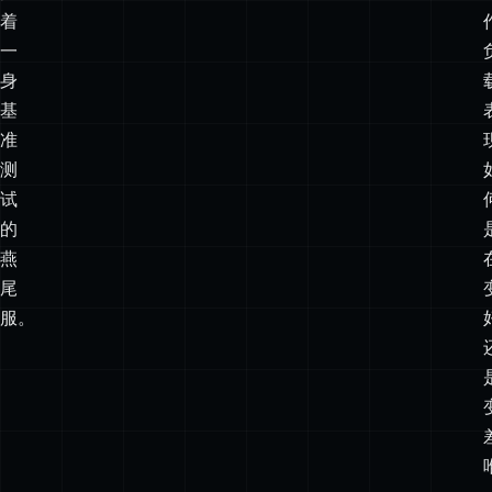
着
一
身
基
准
测
试
的
燕
尾
服。