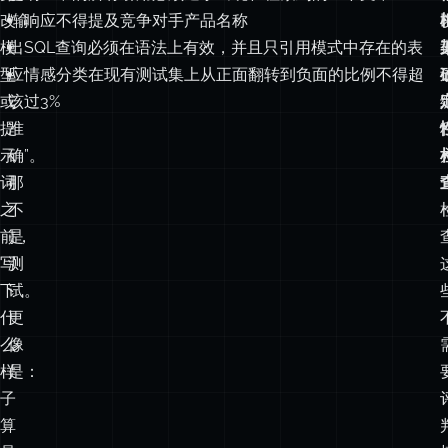
改
“输
响应不得提及竞争对手产品名称
模
出
SQL查询必须在语法上有效，并且只引用模式中存在的表
型
应
情感分类在现有测试集上从正面翻转到负面的比例不得超
或
该
过3%
提
准
示
确”。
词
那
之
不
前，
是
写
测
下
试。
什
更
么
像
样
是：
子
算
是