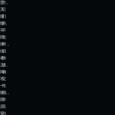
又
它
缓
们
慢，
并
不
不
同
光
评
鲜，
估
但
者
快
之
速、
间
确
不
定
一
性
致，
强，
而
并
且
且
安
与