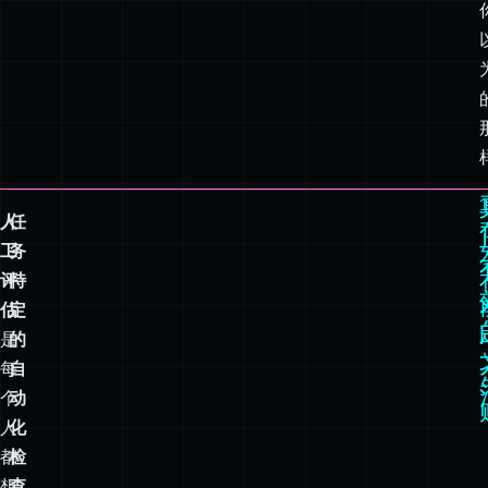
1
人
任
工
务
评
特
估
定
是
的
每
自
个
动
人
化
都
检
想
查