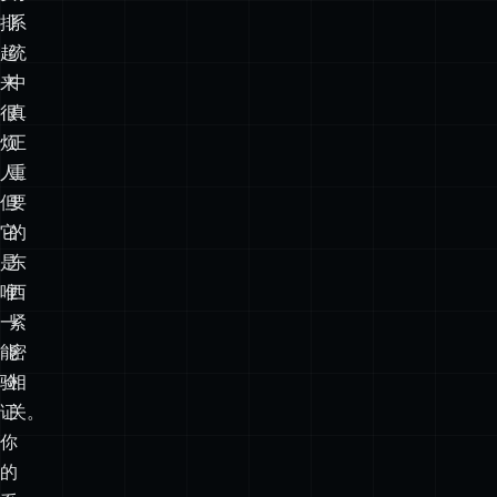
排
系
起
统
来
中
很
真
烦
正
人。
重
但
要
它
的
是
东
唯
西
一
紧
能
密
验
相
证
关。
你
的
系