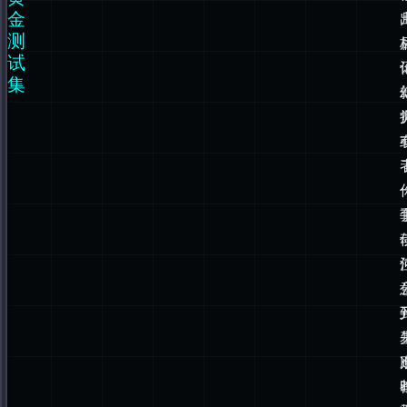
金
// No hallucinated citations — every claim must app
测
groundedCitations
:
 (
output
, { 
retrievedChunks
 }) 
=>
试
const
 claims 
=
extractCitations
(output);
集
const
 ungrounded 
=
 claims.
filter
(
(
claim
) 
=>
!
retrievedChunks.
some
((
chunk
) 
=>
 chu
);
return
 ungrounded.length 
===
0
?
 { passed
:
true
 }
:
 { passed
:
false
, reason
:
`Ungrounded claims: 
},
// Response length sanity check — catch truncation 
reasonableLength
:
 (
output
) 
=>
 {
const
 words 
=
 output.
split
(
/
\s
+
/
).length;
return
 words 
>=
10
&&
 words 
<=
2000
?
 { passed
:
true
 }
:
 { passed
:
false
, reason
:
`Word count 
${
words
}
},
};