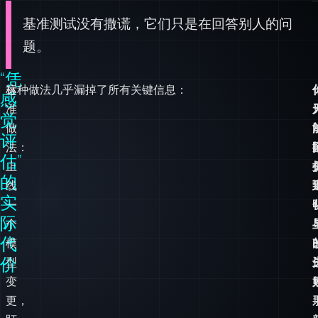
基准测试没有撒谎，它们只是在回答别人的问
题。
“凭
标
这种做法几乎漏掉了所有关键信息：
感
准
觉
做
评
法：
估”
上
的
线
实
一
际
个
代
模
价
型
变
更，
盯