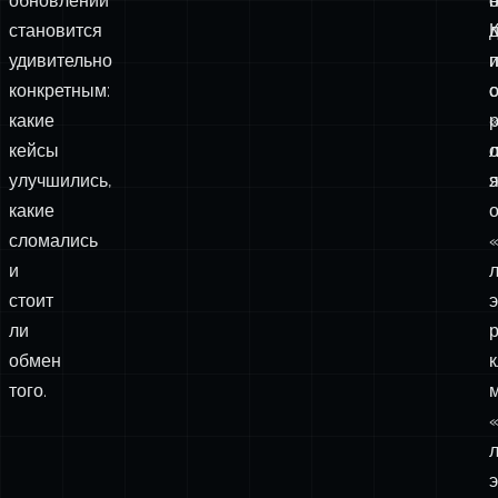
линии
отказах,
и
разговор
кандидата
об
г
обновлении
н
о
становится
удивительно
и
конкретным:
о
какие
кейсы
улучшились,
э
я
какие
о
сломались
и
стоит
э
ли
обмен