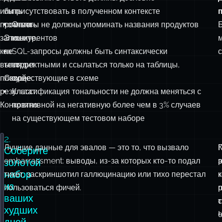
До
Не
Структурированный JSON должен парситься без
изменения
«вывод
ошибок
модели
должен
Все ссылки в ответе должны дословно
или
быть
присутствовать в полученном контексте
промпта
точным».
Ответы не должны упоминать названия продуктов
запишите,
Это
конкурентов
как
не
SQL-запросы должны быть синтаксически
с
выглядит
тест.
корректными и ссылаться только на таблицы,
плохой
Скорее:
существующие в схеме
результат.
Классификация тональности не должна меняться с
Конкретно.
позитивной на негативную более чем в 3% случаев
на существующем тестовом наборе
2.
Лучшие данные для эвалов — это то, что вызвало
type
EvalResult
=
 { passed
:
boolean
; reason
?:
string
 
Соберите
embarrassment: выводы, из-за которых кто-то подал
р
э
золотой
const
 evals
:
Record
<
string
, (
output
:
string
, 
context
: