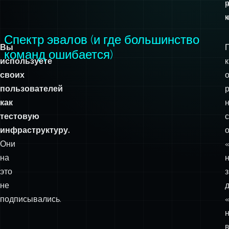
ч
з
ч
к
ч
Спектр эвалов (и где большинство
Вы
команд ошибается)
используете
к
своих
пользователей
как
тестовую
инфраструктуру.
о
Они
на
это