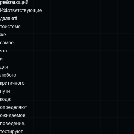
Команды,
и
которые
начните
поставляют
писать
работающий
тесты,
ИИ,
соответствующие
делают
вашей
то
системе.
же
самое,
что
и
для
любого
критичного
пути
кода: