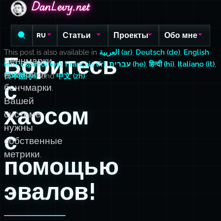
DanLevy.net
DanLevy.net
DanLevy.net
Статьи
Проекты
Обо мне
RU
This post is also available in
العربية (ar)
,
Deutsch (de)
,
English
Боритесь
Бенчмарки
(en)
,
Español (es)
,
Français (fr)
,
עברית (he)
,
हिन्दी (hi)
,
Italiano (it)
,
измеряют
日本語 (ja)
, and
中文 (zh)
.
с
бенчмарки.
Вашей
хаосом
системе
нужны
с
собственные
метрики.
помощью
эвалов!