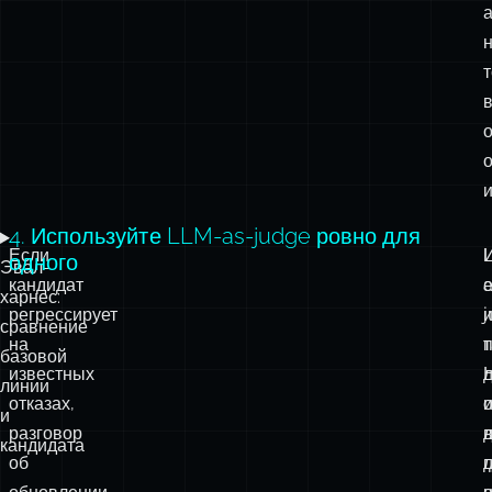
4. Используйте LLM-as-judge ровно для
Если
одного
Эвал-
кандидат
a
е
харнес:
регрессирует
сравнение
на
т
базовой
известных