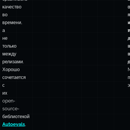
чтобы
можно
было
х
сравнивать
качество
во
времени,
а
т
не
только
между
релизами.
Хорошо
сочетается
с
их
open-