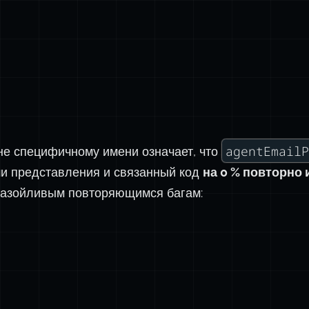
agentEmailP
не специфичному имени означает, что
ши представления и связанный код
на 0 % повторно
 назойливым повторяющимся багам: