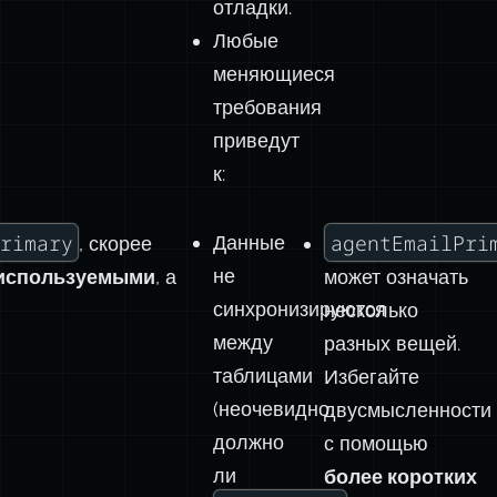
отладки.
Любые
меняющиеся
требования
приведут
к:
rimary
agentEmailPri
Данные
, скорее
не
 используемыми
, а
может означать
синхронизируются
несколько
между
разных вещей.
таблицами
Избегайте
(неочевидно,
двусмысленности
должно
с помощью
ли
более коротких