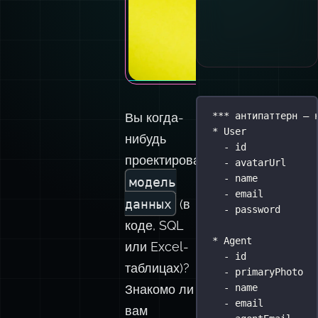
Вы когда-
*** антипаттерн — 
* User
нибудь
- id
проектировали
- avatarUrl
- name
модель
- email
данных
(в
- password
коде, SQL
* Agent
или Excel-
- id
таблицах)?
- primaryPhoto
Знакомо ли
- name
- email
вам