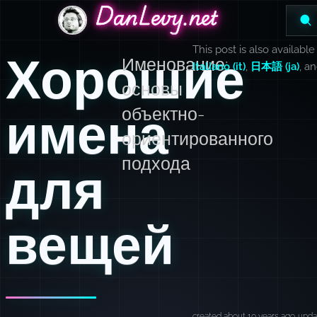
DanLevy.net
DanLevy.net
DanLevy.net
This post is also available
Хорошие
Именование:
Italiano (it)
,
日本語 (ja)
, a
основы
имена
объектно-
ориентированного
подхода
для
вещей
created about 10 years ago
upda