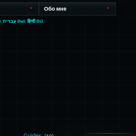
Обо мне
)
,
עברית (he)
,
हिन्दी (hi)
,
Guides
(10)