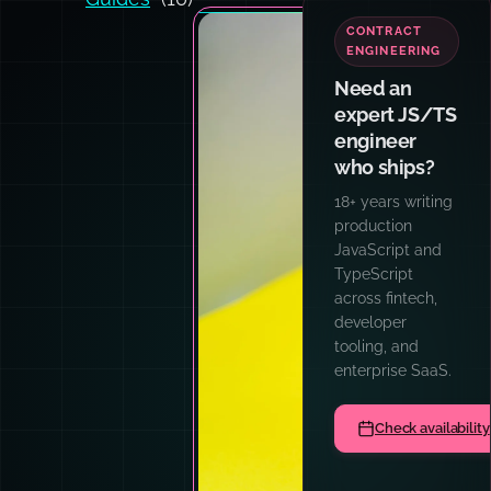
CONTRACT
ENGINEERING
Need an
expert JS/TS
engineer
who ships?
18+ years writing
production
JavaScript and
TypeScript
across fintech,
developer
tooling, and
enterprise SaaS.
Check availability