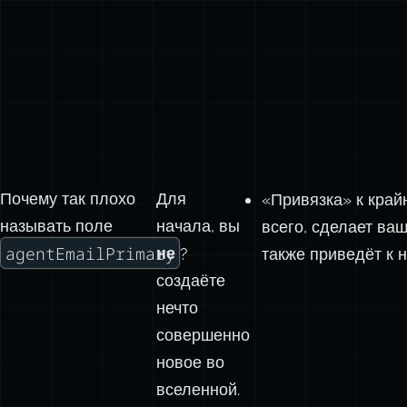
Почему так плохо
Для
«Привязка» к край
называть поле
начала, вы
всего, сделает ва
agentEmailPrimary
не
?
также приведёт к
создаёте
нечто
совершенно
новое во
вселенной.