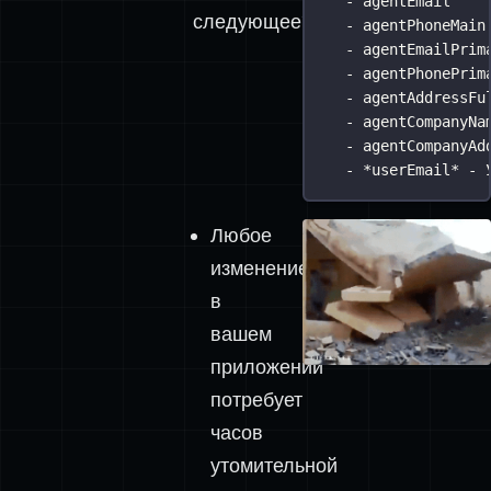
- agentEmail
следующее?
- agentPhoneMain
- agentEmailPrim
- agentPhonePrim
- agentAddressFu
- agentCompanyNa
- agentCompanyAd
- *userEmail* - 
Любое
изменение
в
вашем
приложении
потребует
часов
утомительной