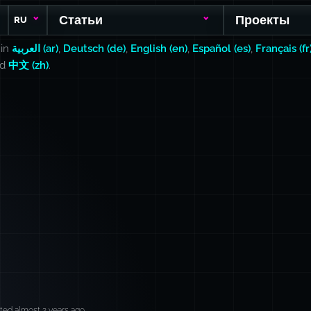
Статьи
Проекты
RU
 in
العربية (ar)
,
Deutsch (de)
,
English (en)
,
Español (es)
,
Français (fr
nd
中文 (zh)
.
ted almost 2 years ago