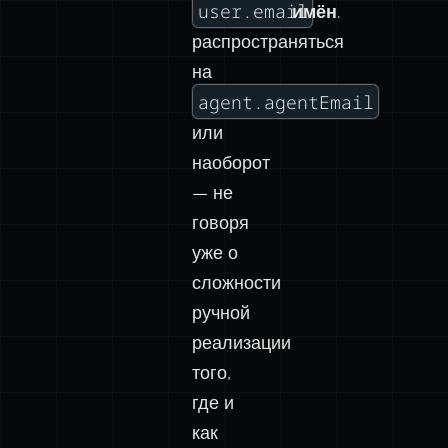
user.email
имён
.
распространяться
на
agent.agentEmail
или
наоборот
— не
говоря
уже о
сложности
ручной
реализации
того,
где и
как