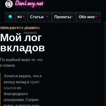
DanLevy.net
DanLevy.net
DanLevy.net
Статьи
Проекты
Обо мне
RU
OPEN SOURCE JOURNAL
28 repos
48 pull
requests
Мой лог
вкладов
По крайней мере те, что
я помню
Хочется верить, что я
вношу вклад в open
source из
благородного
альтруизма. Скорее
всего, я просто хочу