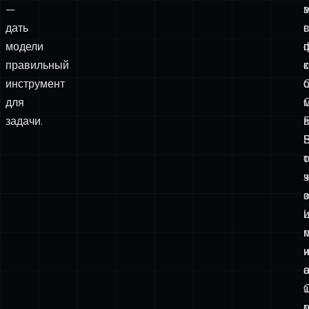
—
э
дать
модели
правильный
с
инструмент
для
задачи.
E
т
з
ч
з