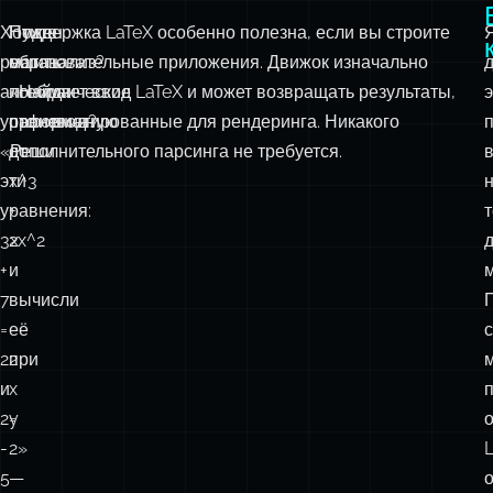
Хотите
Нужен
Поддержка LaTeX особенно полезна, если вы строите
решить
матанализ?
образовательные приложения. Движок изначально
алгебраические
«Найди
понимает ввод LaTeX и может возвращать результаты,
э
уравнения?
производную
отформатированные для рендеринга. Никакого
«Реши
от
дополнительного парсинга не требуется.
эти
x^3
уравнения:
+
3x
2x^2
+
и
7
вычисли
=
её
с
22
при
и
x
2y
=
-
2»
5
—