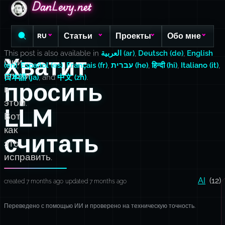
DanLevy.net
DanLevy.net
DanLevy.net
Статьи
Проекты
Обо мне
RU
This post is also available in
العربية (ar)
,
Deutsch (de)
,
English
Хватит
Они
(en)
,
Español (es)
,
Français (fr)
,
עברית (he)
,
हिन्दी (hi)
,
Italiano (it)
,
плохи
日本語 (ja)
, and
中文 (zh)
.
просить
в
этом.
LLM
Вот
как
считать
это
исправить.
AI
(12)
created 7 months ago
updated 7 months ago
Переведено с помощью ИИ и проверено на техническую точность.