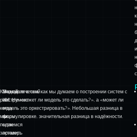
Каждый
Математический
Это сдвиг в том, как мы думаем о построении систем с
раз,
инструмент
ИИ. Не «может ли модель это сделать?», а «может ли
когда
—
модель это оркестрировать?». Небольшая разница в
мы
лишь
формулировке, значительная разница в надёжности.
пытаемся
один
заставить
пример.