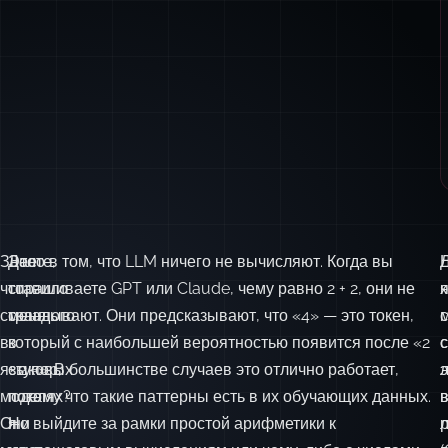
Знаете,
Это
Дело в том, что LLM ничего не вычисляют. Когда вы
что
ставило
спрашиваете GPT или Claude, чему равно 2 + 2, они не
к
странного
меня
складывают. Они предсказывают, что «4» — это токен,
в
в
который с наибольшей вероятностью появится после «2
с
языковых
ступор,
+ 2 =». В большинстве случаев это отлично работает,
моделях?
пока
потому что такие паттерны есть в их обучающих данных.
Они
я
Но выйдите за рамки простой арифметики к
л