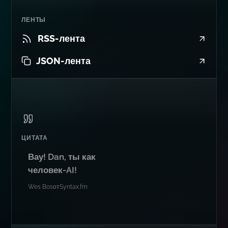
ЛЕНТЫ
RSS-лента
JSON-лента
ЦИТАТА
Вау! Dan, ты как
человек-AI!
Wes Bos
от
Syntax.fm