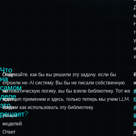
т
Что
Ответ
Подумайте, как бы вы решили эту задачу, если бы
на
—
строили не-AI систему. Вы бы не писали собственную
самом
не
математическую логику, вы бы взяли библиотеку. Тот же
A
деле
ждать
принцип применим и здесь, только теперь мы учим LLM,
это
более
когда и как использовать эту библиотеку.
A
решает?
умных
моделей.
Ответ