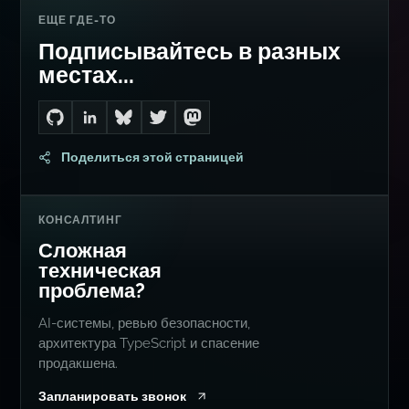
ЕЩЕ ГДЕ-ТО
Подписывайтесь в разных
местах...
Go to Dan's GitHub
Connect with me on LinkedIn
Follow me on Bluesky
Follow me on Twitter
Follow me on Mastodon
Поделиться этой страницей
КОНСАЛТИНГ
Сложная
техническая
проблема?
AI-системы, ревью безопасности,
архитектура TypeScript и спасение
продакшена.
Запланировать звонок