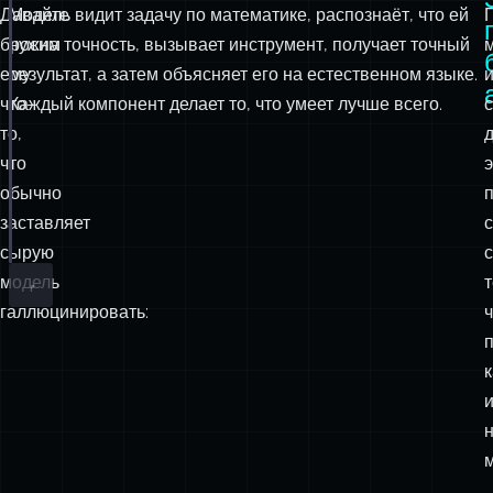
Давайте
Модель видит задачу по математике, распознаёт, что ей
import
 { anthropic } 
from
'
@ai-sdk/anthropic
'
;
бросим
нужна точность, вызывает инструмент, получает точный
const
 { text } 
=
await
generateText
({
ему
результат, а затем объясняет его на естественном языке.
model
:
anthropic
(
'
claude-sonnet-4-5
'
),
что-
Каждый компонент делает то, что умеет лучше всего.
prompt
:
'
Вычисли 18472 × 9347, раздели на 127, зат
то,
tools
:
 { mathTool },
stopWhen
:
stepCountIs
(
5
), 
// Разрешаем до пяти шаг
что
э
});
обычно
заставляет
console.
log
(text);
сырую
с
модель
т
галлюцинировать:
ч
м