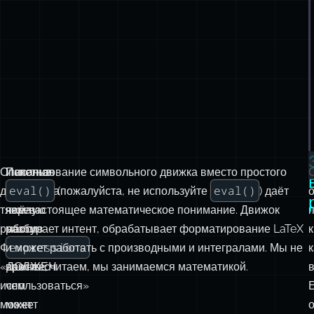
Описание
Пакетная
Использование символьного движка вместо простого
eval()
eval()
делает
обработка
(пожалуйста, не используйте
) даёт
тяжёлую
через
нам настоящее математическое понимание. Движок
работу.
массив
разбирает интент, обрабатывает форматирование LaTeX
к
expressions
Формулировка
и может работать с производными и интегралами. Мы не
«ДОЛЖЕН
важнее,
просто считаем, мы занимаемся математикой.
использоваться»
чем
может
может