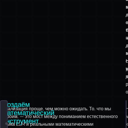
о
т
ч
з
о
Создаём
Реализация проще, чем можно ожидать. То, что мы
математический
строим, — это мост между пониманием естественного
инструмент
языка LLM и реальными математическими