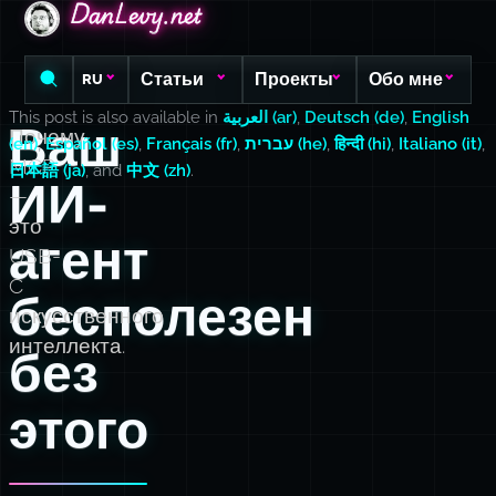
DanLevy.net
DanLevy.net
DanLevy.net
Статьи
Проекты
Обо мне
RU
This post is also available in
العربية (ar)
,
Deutsch (de)
,
English
Ваш
Почему
(en)
,
Español (es)
,
Français (fr)
,
עברית (he)
,
हिन्दी (hi)
,
Italiano (it)
,
MCP
日本語 (ja)
, and
中文 (zh)
.
ИИ-
—
это
агент
USB-
C
бесполезен
искусственного
интеллекта.
без
этого