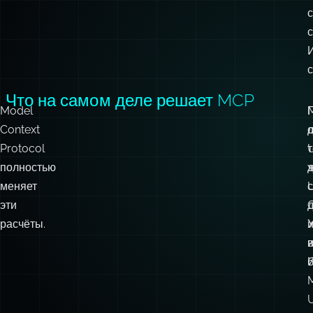
с
Что на самом деле решает MCP
Model
Context
Protocol
т
полностью
меняет
эти
C
расчёты.