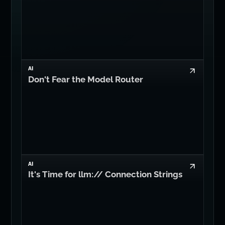
Читать еще Dan Levy
AI
Your AI Agent is Useless Without This
AI
Don't Fear the Model Router
AI
It's Time for llm:// Connection Strings