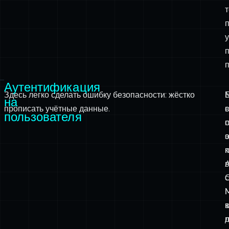
п
Аутентификация
Здесь легко сделать ошибку безопасности: жёстко
на
прописать учётные данные.
пользователя
с
э