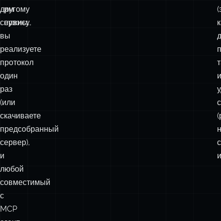
HubSpot,
инструменты
GitHub
и
к
или
какие
любому
данные
другому
им
сервису,
нужны.
к
вы
реализуете
протокол
т
один
раз
(или
скачиваете
предсобранный
сервер),
и
и
любой