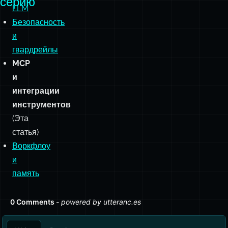
менее
болезненным.
Прочитайте
Маршрутизация
серию
LLM
Безопасность
и
гвардрейлы
MCP
и
интеграции
инструментов
(Эта
статья)
Воркфлоу
и
память