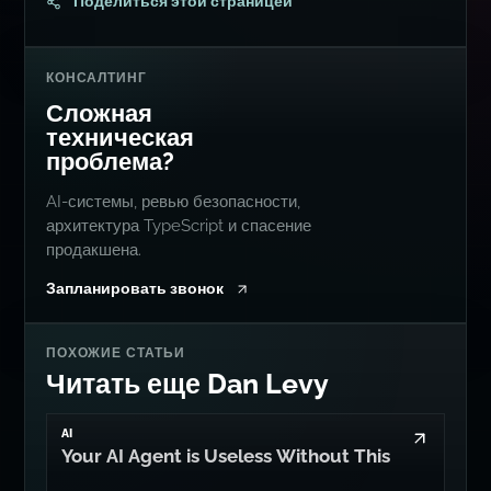
местах...
Go to Dan's GitHub
Connect with me on LinkedIn
Follow me on Bluesky
Follow me on Twitter
Follow me on Mastodon
Поделиться этой страницей
КОНСАЛТИНГ
Сложная
техническая
проблема?
AI-системы, ревью безопасности,
архитектура TypeScript и спасение
продакшена.
Запланировать звонок
ПОХОЖИЕ СТАТЬИ