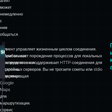
совместимый
с
MCP
агент
может
немедленно
с
ним
общаться.
Вот
Клиент управляет жизненным циклом соединения,
src/mastra/mcp/index.ts
реалистичная
обрабатывает порождение процессов для локальных
производственная
инструментов и поддерживает HTTP-соединения для
настройка,
удалённых серверов. Вы не трогаете сокеты или stdio
подключающая
напрямую.
Google