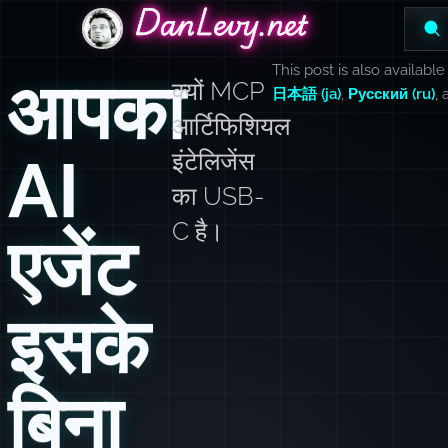
DanLevy.net
DanLevy.net
DanLevy.net
This post is also available
आपका
क्यों MCP
日本語 (ja)
,
Русский (ru)
,
आर्टिफिशियल
AI
इंटेलिजेंस
का USB-
C है।
एजेंट
इसके
बिना