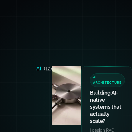
AI
(12)
TEAM
TRAINING
Want your
team and
agents
writing code
like I do?
Hands-on