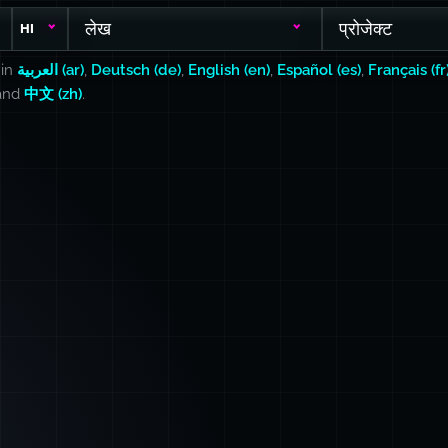
लेख
प्रोजेक्ट
HI
 in
العربية (ar)
,
Deutsch (de)
,
English (en)
,
Español (es)
,
Français (fr
 and
中文 (zh)
.