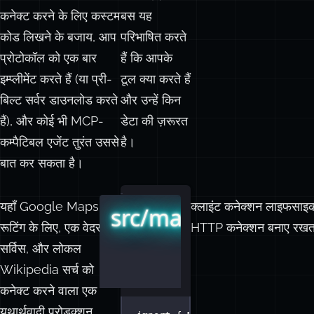
HubSpot, GitHub या
लेयर को हैंडल
किसी अन्य सर्विस से
करता है। आप
कनेक्ट करने के लिए कस्टम
बस यह
कोड लिखने के बजाय, आप
परिभाषित करते
प्रोटोकॉल को एक बार
हैं कि आपके
इम्प्लीमेंट करते हैं (या प्री-
टूल क्या करते हैं
बिल्ट सर्वर डाउनलोड करते
और उन्हें किन
हैं), और कोई भी MCP-
डेटा की ज़रूरत
कम्पैटिबल एजेंट तुरंत उससे
है।
बात कर सकता है।
यहाँ Google Maps को
क्लाइंट कनेक्शन लाइफसाइकल
src/mastra/mcp/ind
रूटिंग के लिए, एक वेदर
HTTP कनेक्शन बनाए रखता ह
सर्विस, और लोकल
Wikipedia सर्च को