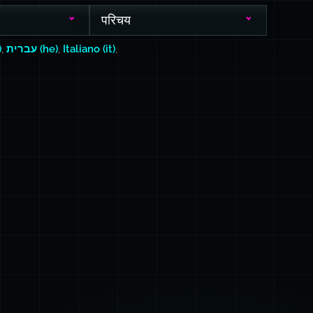
परिचय
)
,
עברית (he)
,
Italiano (it)
,