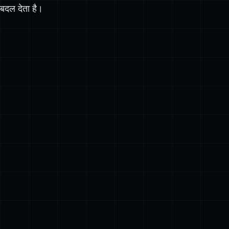
मॉडल कंटेक्स्ट प्रोटोकॉल
इस समीकरण को पूरी तरह
बदल देता है।