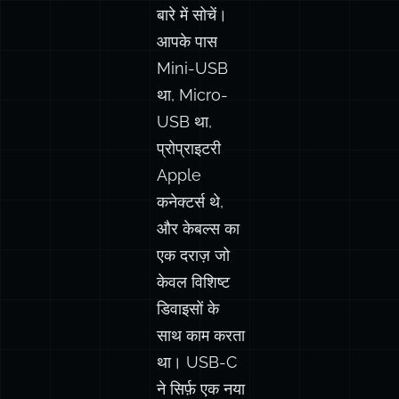
USB-C से
MCP AI टूल इंटीग्रेशन के
पहले USB के
लिए वही करने वाला है।
बारे में सोचें।
आपके पास
Mini-USB
था, Micro-
USB था,
प्रोप्राइटरी
Apple
कनेक्टर्स थे,
और केबल्स का
एक दराज़ जो
केवल विशिष्ट
डिवाइसों के
साथ काम करता