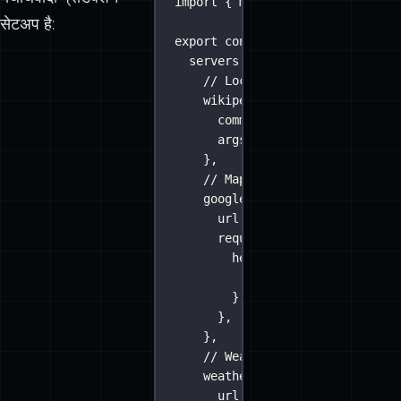
कनेक्ट करने वाला एक
यथार्थवादी प्रोडक्शन
import
 { MCPClient } 
from
'
@mas
सेटअप है:
export
const
 mcpClient 
=
new
MC
servers
:
 {
// Local tool (Stdio)
wikipedia
:
 {
command
:
'
npx
'
,
args
:
 [
'
-y
'
, 
'
wikipedia-m
},
// Maps & Navigation (Remot
googleMaps
:
 {
url
:
new
URL
(process.env.
requestInit
:
 {
headers
:
 {
Authorization
:
`Beare
},
},
},
// Weather Service Integrat