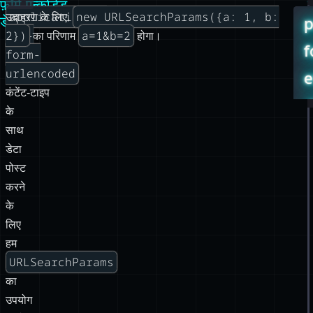
urlencoded
e
कंटेंट‑टाइप
d
के
साथ
डेटा
पोस्ट
करने
के
लिए
हम
URLSearchParams
का
उपयोग
करके
डेटा
को
क्वेरी