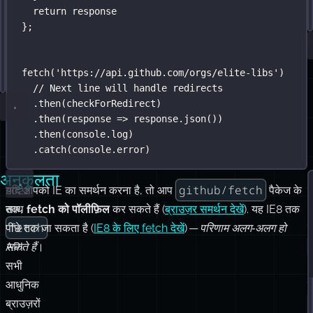
fetch
.
catch
(
'
(console.error)
https://api.github.com/orgs/elite-libs
'
)
// Next line will handle redirects
.
then
(checkForRedirect)
.
then
(
response
=>
 response.
json
())
.
then
(console.log)
.
catch
(console.error)
अनुकूलता
github/fetch
2022
यदि आपको IE का समर्थन करना है, तो आप
पैकेज के
प
तक,
साथ
fetch को पॉलीफ़िल
कर सकते हैं (
ब्राउज़र समर्थन देखें
). यह IE8 तक
fetch
पीछे तक जा सकता है (
IE8 के लिए fetch देखें
) —
परिणाम अलग‑अलग हो
स
API
सकते हैं
।
सभी
आधुनिक
क
ब्राउज़रों
में
व्यापक
प
रूप
क
से