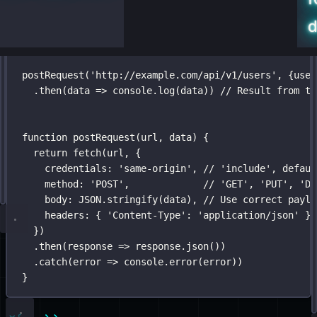
fetch
postRequest
(
'
https://api.github.com/orgs/nodejs
(
'
http://example.com/api/v1/users
'
, {
'
, {user
credentials
.
then
(
data
:
=>
'
include
 console.
'
, 
log
// Useful for including ses
(data)) 
// Result from th
})
.
then
(
response
=>
 response.
json
())
.
then
function
(
data
postRequest
=>
 {
(
url
, 
data
) {
console.
return
log
fetch
(data) 
(url, {
// Prints result from `response.j
})
credentials
:
'
same-origin
'
, 
// 'include', defaul
.
catch
method
(
error
:
=>
'
POST
 console.
'
,             
error
(error))
// 'GET', 'PUT', 'DE
body
:
JSON
.
stringify
(data), 
// Use correct paylo
headers
:
 { 
'
Content-Type
'
:
'
application/json
'
 },
})
.
then
(
response
=>
 response.
json
())
.
catch
(
error
=>
 console.
error
(error))
}
फ़ॉर्म‑एन्कोडेड
application/x-
new URLSearchParams({a: 1, b:
उदाहरण के लिए,
p
डेटा
www-
2})
a=1&b=2
का परिणाम
होगा।
f
form-