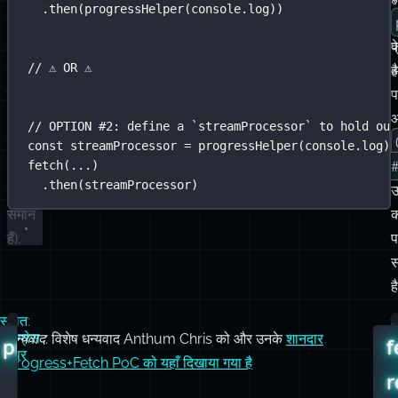
है
प
(वे
// OPTION #2: define a `streamProcessor` to hold our
कार्यात्मक
const
 streamProcessor 
=
progressHelper
(console.log)
रूप
fetch
(
...
)
.
then
(streamProcessor)
से
उ
समान
क
हैं):
प
ह
स्रोत:
र
प्रोग्रेस
धन्यवाद:
विशेष धन्यवाद Anthum Chris को और उनके
शानदार
progressHelper.js
f
र
हेल्पर
Progress+Fetch PoC को यहाँ दिखाया गया है
ह
r
w
c
function
progressHelper
(
onProgress
) {