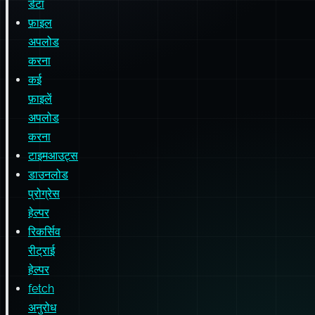
कई
फ़ाइलें
अपलोड
करना
टाइमआउट्स
डाउनलोड
प्रोग्रेस
हेल्पर
रिकर्सिव
रीट्राई
हेल्पर
fetch
अनुरोध
को
रद्द
करना
✨new✨