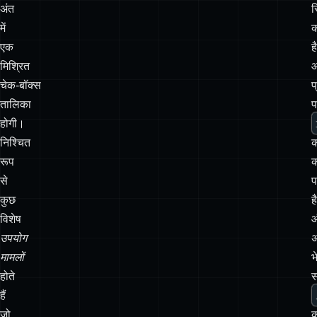
चेक‑बॉक्स
प
तालिका
प
होगी।
निश्चित
रूप
क
से
प
कुछ
है
विशेष
उपयोग
अ
मामलों
भ
होते
हैं
जो
क
axios
,
उ
request
,
क
r2
,
प