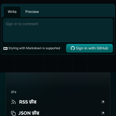
फ़ीड
RSS फ़ीड
JSON फ़ीड