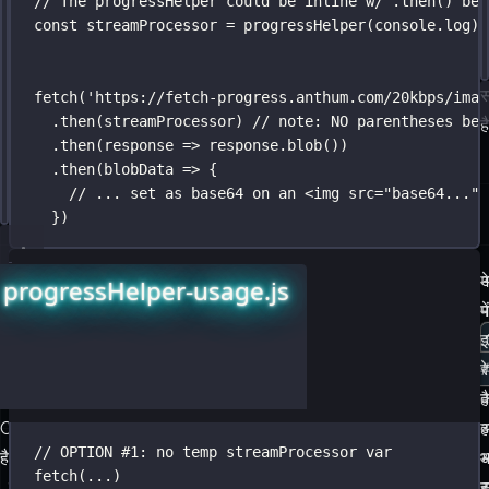
}
.
then
(streamProcessor) 
// note: NO parentheses bec
है
// handler args: ({ loaded = Kb, total = 0-100% })
.
then
(
response
=>
 response.
blob
())
const
.
then
 streamProcessor 
(
blobData
=>
 {
=
progressHelper
(handler)
// => streamProcessor is a function for use with the 
// ... set as base64 on an <img src="base64...">
})
वैसे,
नीचे
म
अ
progressHelper-usage.js
Blob
दिए
प
मे
एक
गए
Binary
2
र
Large
उपयोग
ह
क
Object
पैटर्न
ह
अ
// OPTION #1: no temp streamProcessor var
है।
में
भ
fetch
(
...
)
से
स
ह
.
then
(
progressHelper
(console.log))
एक
ड
चुनना
क
प
// ⚠️ OR️ ️⚠️
महत्वपूर्ण
है