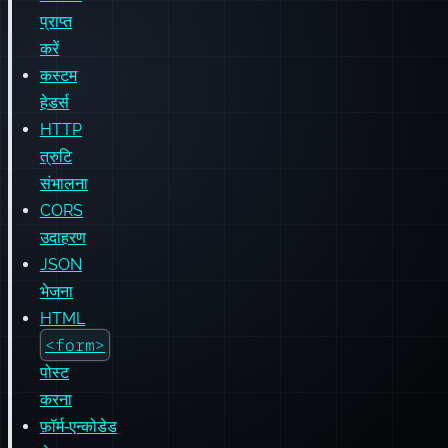
हेडर्स
HTTP
त्रुटि
संभालना
CORS
उदाहरण
JSON
भेजना
HTML
<form>
पोस्ट
करना
फ़ॉर्म‑एन्कोडेड
डेटा
फ़ाइल
अपलोड
करना