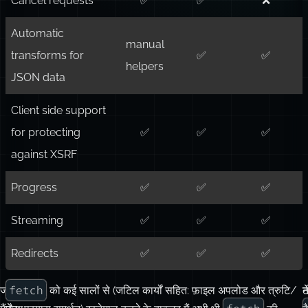
JSON data
Client side support
for protecting
✅
✅
✅
against XSRF
Progress
✅
✅
✅
Streaming
✅
✅
✅
Redirects
✅
✅
✅
fetch
जब
खैर,
को कई सालों से (जटिल कार्यों सहित: फ़ाइल अपलोड और त्रुटि/
न
fetch
मैंने
जैसा
पुनः‑प्रयास समर्थन) इस्तेमाल करने के बावजूद मैं अभी भी
की
है
यह
कि
क्षमताओं और सीमाओं को लेकर कुछ धारणाएँ रखता था।
स
लेख
बाद
र
द
लिखना
में
स
हैं