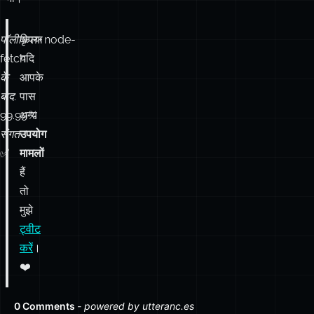
के
आपके
बाद:
पास
99.99 %
अन्य
संगत
उपयोग
✅
मामलों
हैं
तो
मुझे
ट्वीट
करें
।
❤️