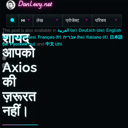
DanLevy.net
DanLevy.net
DanLevy.net
लेख
प्रोजेक्ट
परिचय
HI
This post is also available in
العربية (ar)
,
Deutsch (de)
,
English
शायद
फ़ेच
(en)
,
Español (es)
,
Français (fr)
,
עברית (he)
,
Italiano (it)
,
日本語
API
(ja)
,
Русский (ru)
, and
中文 (zh)
.
आपको
मदद
के
Axios
लिए!
की
ज़रूरत
नहीं।