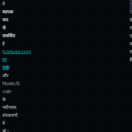
समर्थित
उ
है
(
caniuse.com
स
पर
है
देखें
)
और
NodeJS
v18+
के
नवीनतम
संस्करणों
में
भी।
पॉलीफ़िल + node-
कृपया
fetch
यदि