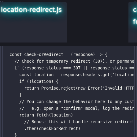
retries.js
/** Basic retry wrapper for Promises */
const
checkForRedirect
=
 (
response
) 
=>
 {
function
// Check for temporary redirect (307), or permanen
retryPromise
(
fn
, 
retriesLeft
=
5
) {
return
if
 (response.status 
fn
()
===
307
||
 response.status 
===
.
catch
const
(
 location 
err
=>
 retriesLeft 
=
 response.headers.
>
0
get
(
'
location
'
if
?
 (
retryPromise
!
location) {
(fn, retriesLeft 
-
1
)
:
return
Promise
Promise
.
reject
.
(err)
reject
(
new
Error
(
'
Invalid HTTP 
})
}
}
// You can change the behavior here to any custo
//   e.g. open a "confirm" modal, log the redire
return
fetch
(location)
const
getJson
// Bonus: this will handle recursive redirect
=
 (
url
) 
=>
fetch
(url)
.
then
(
.
response
then
(checkForRedirect)
=>
 response.
json
())
}
return
 response
// Usage
};
retry
(() 
=>
getJson
(
'
https://api.github.com/orgs/elit
.
then
(console.log)