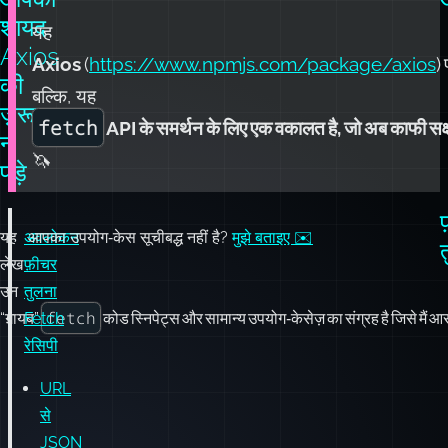
ज़रूरत
fetch
API के समर्थन के लिए एक वकालत है, जो अब काफी सक्ष
न
🦄
पड़े
यह
अवलोकन
आपका उपयोग‑केस सूचीबद्ध नहीं है?
मुझे बताइए ✉️
लेख
फ़ीचर
उन
तुलना
fetch
“ग़ायब”
Fetch
कोड स्निपेट्स और सामान्य उपयोग‑केसेज़ का संग्रह है जिसे मैं आस
रेसिपी
URL
से
JSON
प्राप्त
करें
कस्टम