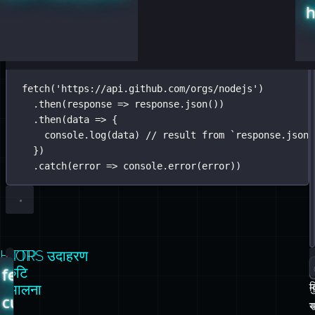
fetch
(
'
https://api.github.com/orgs/nodejs
'
)
.
then
(
response
=>
 response.
json
())
.
then
(
data
=>
 {
console.
log
(data) 
// result from `response.json(
})
.
catch
(
error
=>
 console.
error
(error))
HTTP
CORS उदाहरण
fetch-
त्रुटि
म
व
संभालना
custom-
स
error.js
प
न
ज
क
क
है
const
isOk
=
response
=>
 response.ok 
?
 response.
json
ज
क