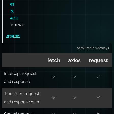
अनुकूलता
fetch
axios
request
Intercept request
✅
✅
✅
and response
Transform request
✅
✅
✅
and response data
Cancel requests
✅
✅
❌
Automatic
manual
transforms for
✅
✅
helpers