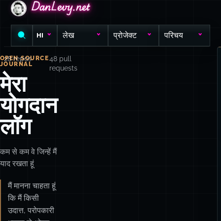
DanLevy.net
DanLevy.net
DanLevy.net
लेख
प्रोजेक्ट
परिचय
HI
OPEN SOURCE
28 repos
48 pull
JOURNAL
requests
मेरा
योगदान
लॉग
कम से कम वे जिन्हें मैं
याद रखता हूं
मैं मानना चाहता हूं
कि मैं किसी
उदात्त, परोपकारी