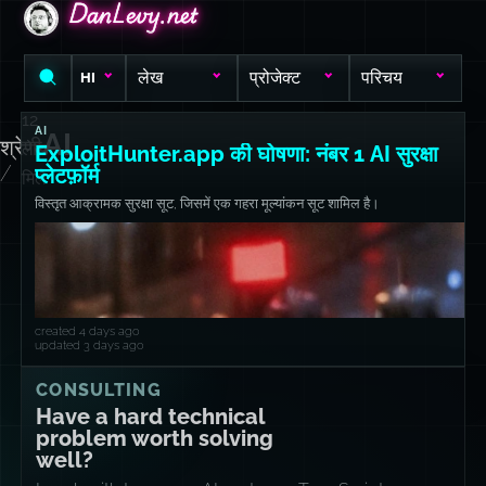
DanLevy.net
DanLevy.net
DanLevy.net
लेख
प्रोजेक्ट
परिचय
HI
12
AI
AI
श्रेणी
लेख
ExploitHunter.app की घोषणा: नंबर 1 AI सुरक्षा
/
प्लेटफ़ॉर्म
मिले
विस्तृत आक्रामक सुरक्षा सूट, जिसमें एक गहरा मूल्यांकन सूट शामिल है।
created 4 days ago
updated 3 days ago
CONSULTING
Have a hard technical
problem worth solving
well?