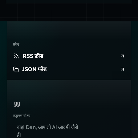
फ़ीड
RSS फ़ीड
JSON फ़ीड
उद्धरण योग्य
वाह! Dan, आप तो AI आदमी जैसे
हैं!