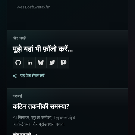
Wes Bos
से
Syntax.fm
और जगहें
मुझे यहां भी फ़ॉलो करें...
Go to Dan's GitHub
Connect with me on LinkedIn
Follow me on Bluesky
Follow me on Twitter
Follow me on Mastodon
यह पेज शेयर करें
परामर्श
कठिन तकनीकी समस्या?
AI सिस्टम, सुरक्षा समीक्षा, TypeScript
आर्किटेक्चर और प्रोडक्शन बचाव.
कॉल बुक करें