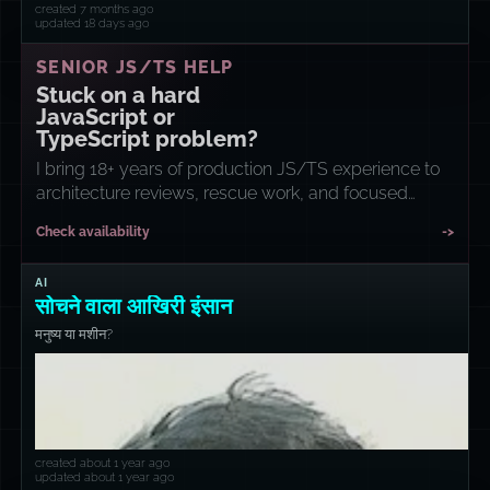
created 7 months ago
updated 18 days ago
SENIOR JS/TS HELP
Stuck on a hard
JavaScript or
TypeScript problem?
I bring 18+ years of production JS/TS experience to
architecture reviews, rescue work, and focused
implementation sprints.
Check availability
->
AI
सोचने वाला आखिरी इंसान
मनुष्य या मशीन?
created about 1 year ago
updated about 1 year ago