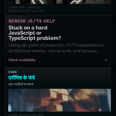
created over 7 years ago
updated almost 6 years ago
SENIOR JS/TS HELP
Stuck on a hard
JavaScript or
TypeScript problem?
I bring 18+ years of production JS/TS experience to
architecture reviews, rescue work, and focused
implementation sprints.
Check availability
->
CODE
प्रॉमिस के फंदे
आम गलतियों से बचना
created almost 8 years ago