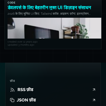
CODE
डेवलपर्स के लिए बेहतरीन मुफ्त UI डिज़ाइन संसाधन
2026 के लिए चुनिंदा UI किट, Tailwind ब्लॉक, आइकन, फ़ॉन्ट, इलस्ट्रेशन,
एनिमेशन और डिज़ाइन टूल्स की सूची, तेज़ी से पॉलिश्ड वेबसाइट बनाने के लिए।
created over 11 years ago
updated 3 months ago
फ़ीड
RSS फ़ीड
JSON फ़ीड