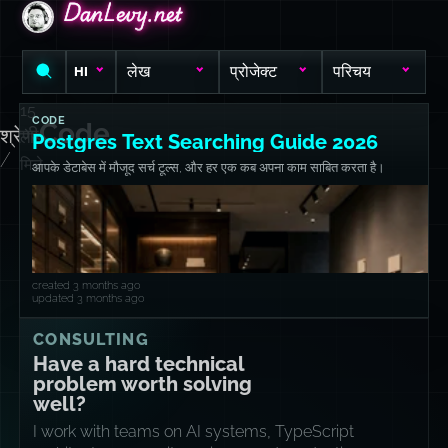
DanLevy.net
DanLevy.net
DanLevy.net
लेख
प्रोजेक्ट
परिचय
HI
15
CODE
Code
श्रेणी
लेख
Postgres Text Searching Guide 2026
/
मिले
आपके डेटाबेस में मौजूद सर्च टूल्स, और हर एक कब अपना काम साबित करता है।
created 3 months ago
updated 3 months ago
CONSULTING
Have a hard technical
problem worth solving
well?
I work with teams on AI systems, TypeScript