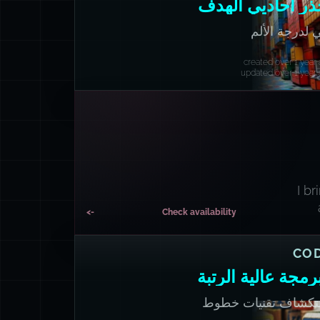
ذر أحاديي الهدف
 لدرجة الألم
created over 1 year
updated over 1 year
I b
->
Check availability
CO
برمجة عالية الرتبة
تكشاف تقنيات خطوط
نابيب القائمة على