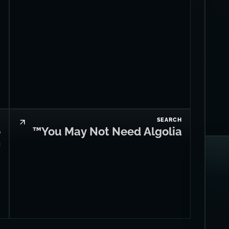
I
SEARCH
o
You May Not Need Algolia™
h