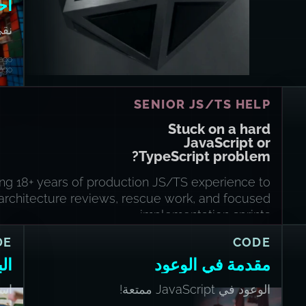
اح
نقي
 ago
 ago
SENIOR JS/TS HELP
Stuck on a hard
JavaScript or
TypeScript problem?
ring 18+ years of production JS/TS experience to
architecture reviews, rescue work, and focused
implementation sprints.
DE
CODE
مقدمة في الوعود
ال
الوعود في JavaScript ممتعة!
اس
الأ