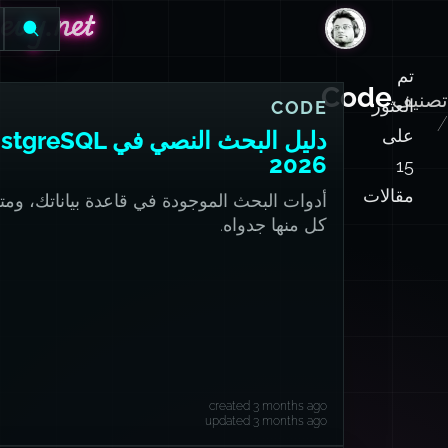
evy.net
evy.net
DanLevy.net
تم
Code
تصنيف
العثور
CODE
/
على
دليل البحث النصي في eSQL
2026
15
مقالات
أدوات البحث الموجودة في قاعدة بياناتك، ومت
كل منها جدواه.
created 3 months ago
updated 3 months ago