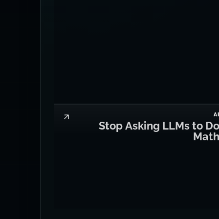
A
Stop Asking LLMs to D
Mat