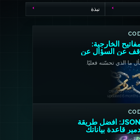
نبذة
CO
مفاتيح الخارجية:
قف عن السؤال عن
عتها
ل ما الذي تحسّنه فعليًا.
created 7 months 
updated 6 months 
CO
JSONB: أفضل طريقة
دمير قاعدة بياناتك