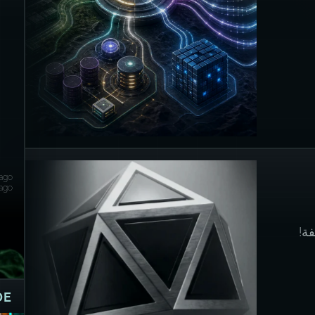
(وس
ago
ago
ة!
DE