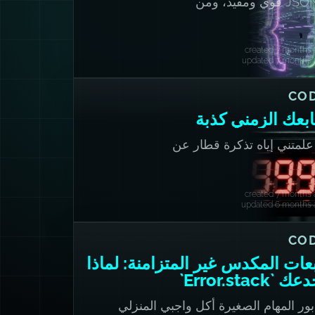
JSONB قوي ومفيد، ومن
هل جدًا إساءة استخدامه
عندما تترك blob يصبح
created 7 months 
ططك الفعلي.
updated 7 months 
CO
بعك الزمني كذبة
علمتني إياه تذكرة قطار عن
ين الوقت في قواعد البيانات
created 7 months 
updated 6 months 
CO
بعات المكدس غير المتزامنة: لماذا
 `Error.stack`
ور المهام الصغيرة أكل واجبي المنزلي