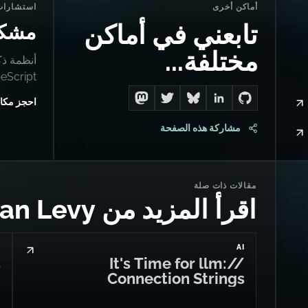
أماكن أخرى
استشارات
تابعني في أماكن
مشكل
مختلفة...
أنظمة ذك
TypeScript، وإنقاذ
احجز مكا
Follow me on Mastodon
Follow me on Twitter
Connect with me on LinkedIn
Follow me on Bluesky
Go to Dan's GitHub
مشاركة هذه الصفحة
مقالات ذات صلة
اقرأ المزيد من Dan Levy
S
AI
s
It's Time for llm://
Connection Strings