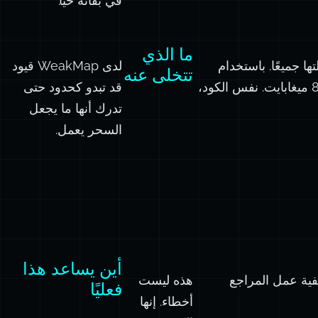
في بقائه حيًا.”
ما الذي
نها، ثم إزالتها جميعًا. باستخدام
لدى WeakMap قيود
تتخلى عنه
Map، احتفظ المتصفح بـ 150-200 ميغابايت. باستخدام WeakMap، انخفض إلى 70-80 ميغابايت. نفس الكود،
قد تبدو كحدود حتى
تدرك أنها ما يجعل
السحر يعمل.
أين يساعد هذا
يفية عمل المراجع
هذه ليست
فعليًا
أخطاء. إنها