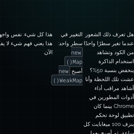
هل تعرف ذلك الشعور
التغيير في
عندما تغير سطرًا واحدًا
سطر واحد:
new
من الكود وتشاهد
الآن.
استخدام الذاكرة
Map()
ينخفض بنسبة 50%؟
new
أصبح
عشت تلك اللحظة وأنا
WeakMap()
.
أشاهد مراقب أداء
أدوات المطورين في
Chrome بينما كان
تطبيق لوحة تحكم
ينزف 100 ميغابايت كل
ساعة، ثم أصبح يعمل