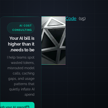
Code
(15)
AI COST
CONSULTING
Your AI bill is
higher than it
needs to be.
I help teams spot
wasted tokens,
misrouted model
calls, caching
gaps, and usage
patterns that
quietly inflate AI
spend.
ugh your AI spend