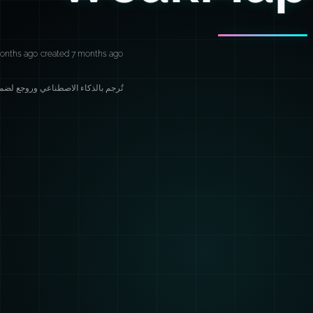
onths ago
created 7 months ago
تُرجم بالذكاء الاصطناعي وروجع لضمان