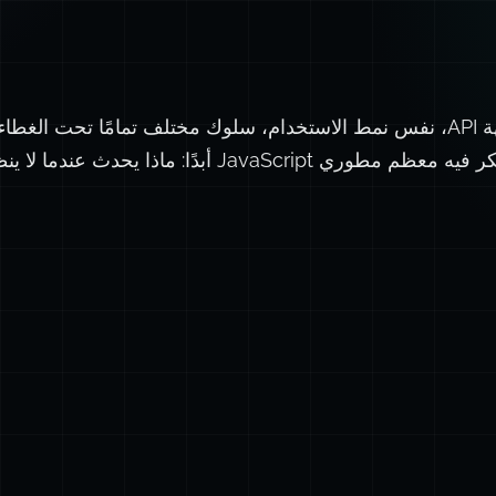
هذا كل شيء. نفس واجهة API، نفس نمط الاستخدام، سلوك مختلف تمامًا تحت
هذا يعني فهم شيء لا يفكر فيه معظم مطوري JavaScript أبدًا: