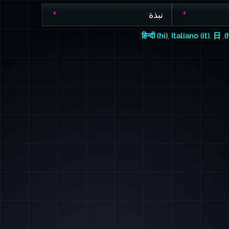
نبذة
हिन्दी (hi)
,
Italiano (it)
,
日
,