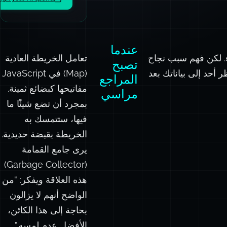
عندما
 الغطاء. لكن فهم سبب نجاح
تعامل الخريطة العادية
تصبح
 ماذا يحدث عندما لا ينظر أحد إلى بياناتك بعد
(Map) في JavaScript
المراجع
مفاتيحها كبضائع ثمينة.
مراسي
بمجرد أن تضع شيئًا ما
فيها، ستتمسك به
الخريطة بقبضة حديدية.
يرى جامع القمامة
(Garbage Collector)
هذه العلاقة ويفكر: “من
الواضح أنهم لا يزالون
بحاجة إلى هذا الكائن،
الأفضل عدم لمسه.”