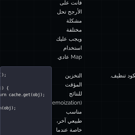
فأنت على
الأرجح تحل
مشكلة
مختلفة
ويجب عليك
استخدام
Map عادي.
التخزين
();
المؤقت
j
) {
للنتائج
urn
 cache.
get
(obj);
(Memoization)
h
(obj);
مناسب
طبيعي آخر،
خاصة عندما