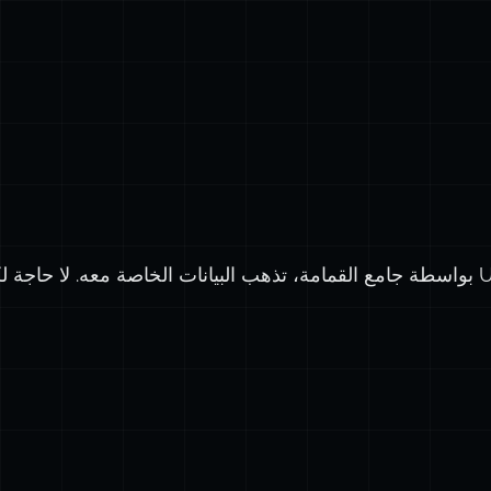
const
 
class
cons
pr
}
getN
re
}