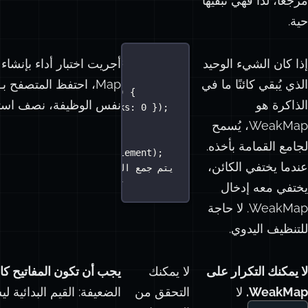
مرجعًا، لذا فهي تُبقيها
حية.
إذا كان الشيء الوحيد
 cache 
=
new
WeakMap
();
الذي يُبقي كائنًا ما في
ion
trackClick
(
element
) {
الذاكرة هو
نفس الوظيفة، نصف استهل
he.
set
(element, { clicks
:
0
 });
WeakMap، يُسمح
لجامع القمامة بأخذه.
ent.body.
removeChild
(element);
عندما يختفي الكائن،
// يتم جمع العنصر بواسطة جامع القما
// يختفي إدخال cache تلقائيًا
يختفي معه إدخال
WeakMap. لا حاجة
للتنظيف اليدوي.
لا يمكنك التكرار على
لا يمكنك
يجب أن تكون المفاتيح كائ
WeakMap.
لا
التحقق من
الضعيفة: القيم البدائية 