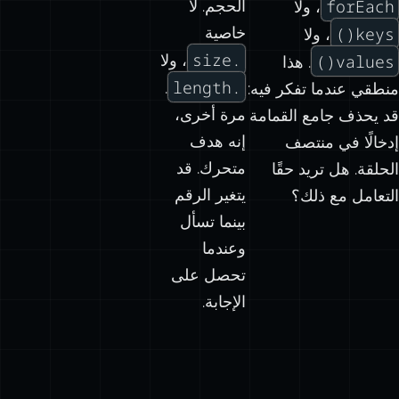
forEach
الحجم. لا
، ولا
keys()
خاصية
، ولا
.size
values()
، ولا
. هذا
.length
.
منطقي عندما تفكر فيه:
مرة أخرى،
قد يحذف جامع القمامة
إنه هدف
إدخالًا في منتصف
متحرك. قد
الحلقة. هل تريد حقًا
يتغير الرقم
التعامل مع ذلك؟
بينما تسأل
وعندما
تحصل على
الإجابة.