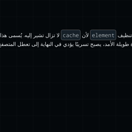
cache
element
const
 cache 
=
new
Map
();
 تنظيف
لأن
لا تزال تشير إليه. يُسمى هذا 
طويلة الأمد، يصبح تسريبًا يؤدي في النهاية إلى تعطل المتصفح
function
trackClick
(
eleme
cache.
set
(element, { cl
}
document.body.
removeChild