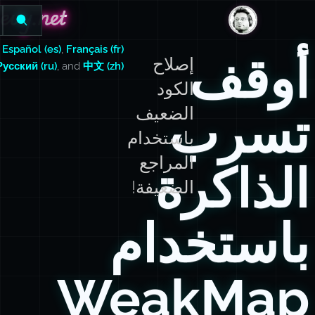
evy.net
evy.net
DanLevy.net
,
Español (es)
,
Français (fr)
أوقف
إصلاح
Русский (ru)
, and
中文 (zh)
الكود
تسرب
الضعيف
باستخدام
المراجع
الذاكرة
الضعيفة!
باستخدام
WeakMap