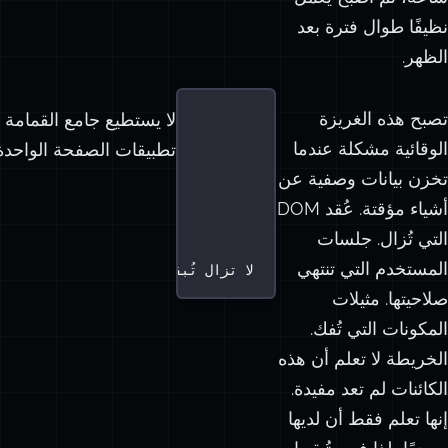
نظيفًا طوال فترة بعد
الظهر.
تصبح هذه الغريزة
لا يستطيع جامع القمامة
الوقائية مشكلة عندما
تطبيقات الصفحة الواحدة 
nt
) {
تخزن بيانات وصفية عن
icks
:
0
 });
أشياء مؤقتة. عُقد DOM
التي تُزال. جلسات
(element);
المستخدم التي تنتهي
// العنصر اختفى من DOM، لكن cache لا تزال تُبقيه في الذاكرة
صلاحيتها. مثيلات
المكونات التي تُفك.
الخريطة لا تعلم أن هذه
الكائنات لم تعد مفيدة.
إنها تعلم فقط أن لديها