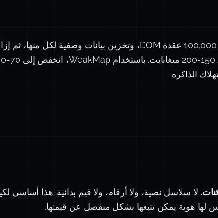
أجريت اختبار أداء بإنشاء 100,000 عقدة DOM، وتخزين بيانات وصفية لكل م
const
funct
اك الذاكرة.
cac
}
docum
مة
نات.
لا سلاسل نصية، ولا أرقام، ولا قيم بدائية. هذا أساسي لك
ليس لها هوية يمكن تتبعها بشكل منفصل عن قيمتها.