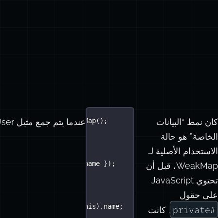
كان نمط “البيانات
عندما يتم جمع مثيل User بواسطة جامع القمامة، تذهب البيانات الخاصة معه. لا حاجة لكود تنظيف.
privateData 
=
new
WeakMap
();
الخاصة” هو حالة
User
 {
الاستخدام الأصلية لـ
tructor
(
name
) {
ivateData.
set
(
this
, { name });
WeakMap، قبل أن
تحتوي JavaScript
على حقول
ame
() {
turn
 privateData.
get
(
this
).name;
#private
. كانت