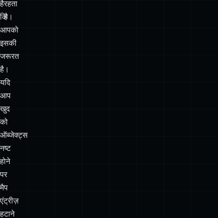
जरूरत
है।
यदि
आप
खुद
को
ऑब्जेक्ट्स
नष्ट
होने
पर
मैप
एंट्रीज़
हटाने
के
लिए
क्लीन‑अप