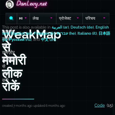
DanLevy.net
DanLevy.net
DanLevy.net
लेख
प्रोजेक्ट
परिचय
HI
This post is also available in
العربية (ar)
,
Deutsch (de)
,
English
WeakMap
कमज़ोर
(en)
,
Español (es)
,
Français (fr)
,
עברית (he)
,
Italiano (it)
,
日本語
कोड
(ja)
,
Русский (ru)
, and
中文 (zh)
.
से
को
कमज़ोर
मेमोरी
रेफ़रेंसेज़
से
लीक
ठीक
करें!
रोकें
Code
(15)
created 7 months ago
updated 6 months ago