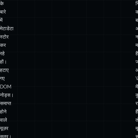
स्टोर
न
कर
म
रहे
ह
हों।
हटाए
गए
DOM
में
नोड्स।
क
समाप्त
र
होने
है
वाले
त
यूज़र
म
सत्र।
र
अनमाउंट
स
होने
वाले