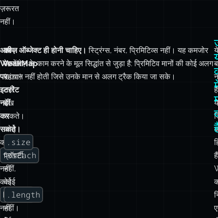
आप
आप
कीज़ ऑब्जेक्ट ही होनी चाहिए।
स्ट्रिंग्स, नंबर, प्रिमिटिव्स नहीं। यह कमजोर
य
WeakMap
आकार
रेफ़रेंसेज़ के काम करने के मूल सिद्धांत से जुड़ा है: प्रिमिटिव मानों की कोई अलग
ब
पर
(size)
पहचान नहीं होती जिसे उनके मान से अलग ट्रैक किया जा सके।
न
म
इटररेट
नहीं
ह
नहीं
देख
य
कर
सकते।
ड
ह
सकते।
कोई
क
.size
कोई
ह
forEach
प्रॉपर्टी
ह
नहीं,
नहीं,
कोई
कोई
क
keys()
.length
न
नहीं,
नहीं।
कोई
फिर
ह
values()
से,
व
नहीं।
यह
क
यह
एक
क