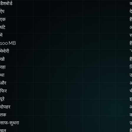
में
स
100 MB
है
मेमोरी
“
खो
है
रहा
क
था
उन
और
अ
फिर
भ
पूरे
दोपहर
ऑ
तक
क
साफ‑सुथरा
ज
चल
है
रहा
इ
था।
छ