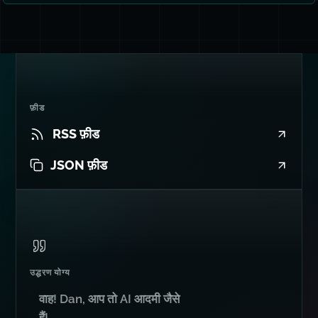
फ़ीड
RSS फ़ीड
JSON फ़ीड
उद्धरण योग्य
वाह! Dan, आप तो AI आदमी जैसे
हैं!
Wes Bos
से
Syntax.fm