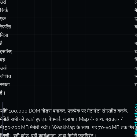
मिला
न
है,
ब
इसलिए
च
वह
क
उन्हें
व
जीवित
ज
रखता
र
है।
यदि
मैंने 100,000 DOM नोड्स बनाकर, प्रत्येक पर मेटाडेटा संग्रहीत करके,
const
 cache 
=
new
WeakMap
();
क
मेमोरी
फिर सभी को हटाते हुए एक बेंचमार्क चलाया। Map के साथ, ब्राउज़र ने
में
function
trackClick
(
element
) {
में
150‑200 MB मेमोरी रखी। WeakMap के साथ, यह 70‑80 MB तक गिर
क
cache.
set
(element, { clicks
:
0
 });
ह
किसी
गया। वही कोड, वही कार्यक्षमता, आधा मेमोरी फुटप्रिंट।
प
}
ऑब्जेक्ट
हैं
document.body.
removeChild
(element);
को
ज
// The element gets Garbage Collected
रखने
प
// The cache entry vanishes automatically