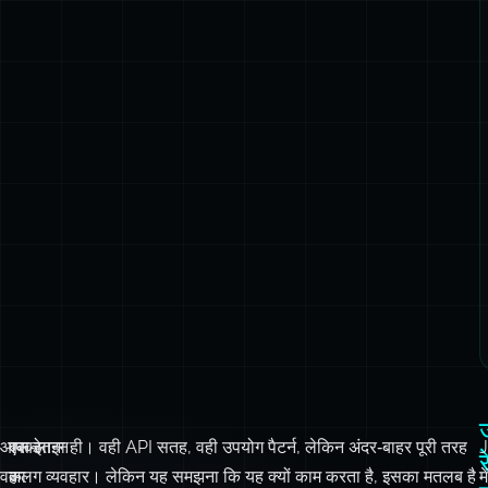
आपको
एक‑लाइन
बस इतना ही। वही API सतह, वही उपयोग पैटर्न, लेकिन अंदर‑बाहर पूरी तरह
J
र
वह
का
अलग व्यवहार। लेकिन यह समझना कि यह क्यों काम करता है, इसका मतलब है
में
एहसास
बदलाव:
वह बात समझना जो अधिकांश JavaScript डेवलपर्स कभी नहीं सोचते: जब
new
याद
आपके डेटा को अब कोई नहीं देख रहा होता तो क्या होता है।
स
Map()
है
अ
ह
जब
को
क