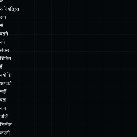
बढ़ने
को
लेकर
चिंतित
हैं
क्योंकि
आपको
नहीं
पता
कब
चीज़ें
डिलीट
करनी
हैं,
तो
यह
भी