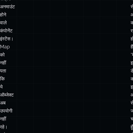
कंपोनेंट
र
इंस्टेंस।
ह
Map
है
को
“म
नहीं
पता
ड
कि
क
ये
ऑब्जेक्ट
ऑ
अब
स
उपयोगी
ज
नहीं
च
रहे।
हू
उसे
ल
सिर्फ़
मैं
एक
रेफ़रेंस