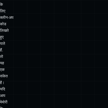
कोड
लिखते
हुए
पाते
हैं,
तो
यह
एक
संकेत
है।
यदि
आप
मेमोरी
के
अनियंत्रित
रूप
से