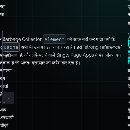
element
यह
Garbage Collector
को साफ़ नहीं कर पाता क्योंकि
const
 cache 
=
new
Map
();
cache
सुरक्षा
अभी भी उस पर इशारा कर रहा है। इसे “strong reference”
function
trackClick
(
element
) {
प्रवृत्ति
कहा जाता है, और लंबे‑चलने वाले Single Page Apps में यह लीक्स बन
त
cache.
set
(element, { clicks
:
0
 });
ह
तब
जाता है जो अंततः ब्राउज़र को क्रैश कर देता है।
स
}
समस्या
क
document.body.
removeChild
(element);
बन
क
// The element is gone from the DOM, but cache is ke
जाती
ह
है
जब
अ
आप
क
अस्थायी
क
चीज़ों
स
के
न
बारे
क
में
ब
मेटाडेटा
अ