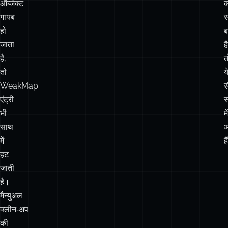
है,
त
तो
य
WeakMap
स
एंट्री
भी
में
साथ
में
ह
हट
जाती
है।
मैन्युअल
क्लीन‑अप
की
ज़रूरत
नहीं।