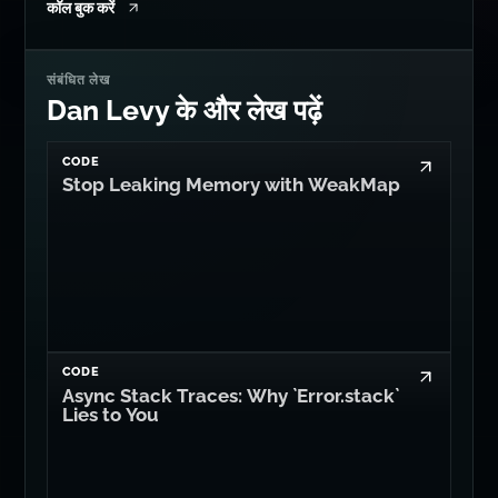
Dan Levy के और लेख पढ़ें
CODE
Stop Leaking Memory with WeakMap
CODE
Async Stack Traces: Why `Error.stack`
Lies to You
AI
It's Time for llm:// Connection Strings