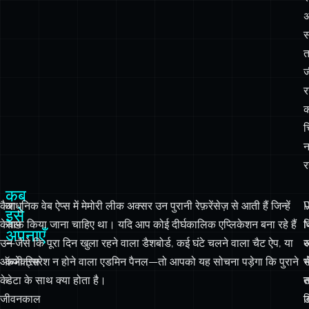
ज
र
क
च
न
र
कब
कैश
आधुनिक वेब ऐप्स में मेमोरी लीक अक्सर उन पुरानी रेफ़रेंसेज़ से आती हैं जिन्हें
इसे
केवल
साफ़ किया जाना चाहिए था। यदि आप कोई दीर्घकालिक एप्लिकेशन बना रहे हैं
व
अपनाएँ
उन
—जैसे कि पूरा दिन खुला रहने वाला डैशबोर्ड, कई घंटे चलने वाला चैट ऐप, या
र
अ
ऑब्जेक्ट्स
कभी रिफ़्रेश न होने वाला एडमिन पैनल—तो आपको यह सोचना पड़ेगा कि पुराने
स
भ
के
डेटा के साथ क्या होता है।
स
जीवनकाल
उ
व
तक
ह
है
रहता
है
है
जो
व