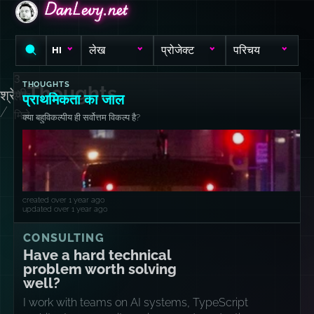
DanLevy.net
DanLevy.net
DanLevy.net
लेख
प्रोजेक्ट
परिचय
HI
3
THOUGHTS
Thoughts
श्रेणी
लेख
प्राथमिकता का जाल
/
मिले
क्या बहुविकल्पीय ही सर्वोत्तम विकल्प है?
created over 1 year ago
updated over 1 year ago
CONSULTING
Have a hard technical
problem worth solving
well?
I work with teams on AI systems, TypeScript