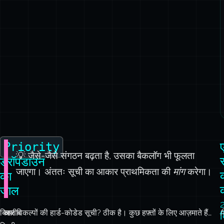
Priority
💡 जैसे-जैसे संगठन बढ़ता है, उसका बैकलॉग भी फूलता
ड्रॉपडाउन
जाएगा। अंततः सूची का आकार प्राथमिकता की
मांग
करेगा।
का
जाल
बिना
अजीब
चार विकल्पों की हार्ड-कोडेड सूची? ठीक है। कुछ हफ़्तों के लिए आज़माते हैं…
क
किसी
बात
क
शक
यह
भ
के,
है
ह
आपके
कि