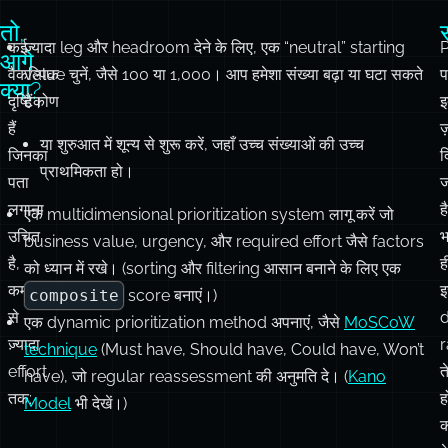
दृष्टिकोण
हैं।
इ
हैं
ज
या शुरुआत में शून्य से शुरू करें, जहाँ उच्च संख्याओं की उच्च
जिनका
द
प्राथमिकता हो।
पता
ज
लगाना
है
एक multidimensional prioritization system लागू करें जो
उचित
भ
business value, urgency, और required effort जैसे factors
है,
ह
को ध्यान में रखे। (sorting और filtering आसान बनाने के लिए एक
कम
composite
score बनाएं।)
से
एक dynamic prioritization method अपनाएं, जैसे
MoSCoW
ज़्यादा
r
technique
(Must have, Should have, Could have, Won’t
effort
त
have), जो regular reassessment की अनुमति दे। (
Kano
तक:
ह
Model
भी देखें।)
क
श