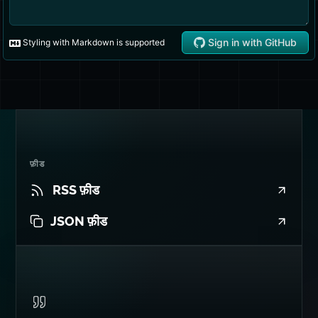
फ़ीड
RSS फ़ीड
JSON फ़ीड
उद्धरण योग्य
वाह! Dan, आप तो AI आदमी जैसे
हैं!