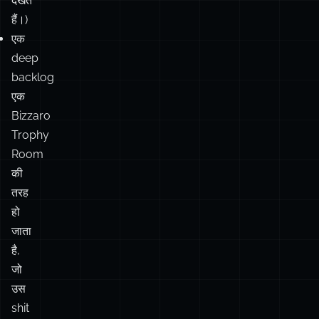
backlog
एक
Bizzaro
Trophy
Room
की
तरह
हो
जाता
है,
जो
उस
shit
को
celebrate
करता
है