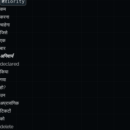
जिसे
एक
बार
अनिवार्य
declared
किया
गया
हो?
उन
अप्रासंगिक
टिकटों
को
delete
करने
की
तो
बात