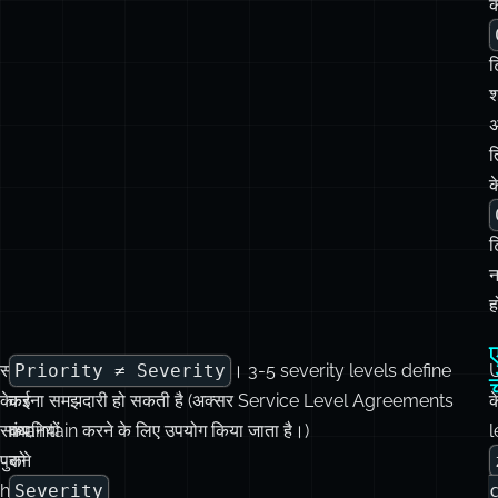
त
क
ह
समय
मैंने
Priority ≠ Severity
। 3-5 severity levels define
के
कई
करना समझदारी हो सकती है (अक्सर Service Level Agreements
क
साथ,
कंपनियों
maintain करने के लिए उपयोग किया जाता है।)
l
पुराने
को
high-
Severity
priority
और
टिकट
Priority
स
cleanup
को
ल