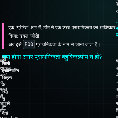
एक “प्रेरित” क्षण में, टीम ने एक उच्च प्राथमिकता का आविष्कार
स
किया: डबल-ज़ीरो!
अब इसे
P00
प्राथमिकता के नाम से जाना जाता है।
क्या होगा अगर प्राथमिकता बहुविकल्पीय न हो?
इस
कोई
ह
सिली
एहसास
प
इंजीनियरिंग
करने
ज
थिएटर
से
ल
के
पहले
ब
खेल
ही,
से
आपकी
म
हम
टीम
व
कैसे
somehow
क
बच
P00
ब
सकते
टिकटों
त
हैं?
में
स