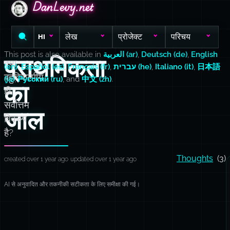
DanLevy.net
DanLevy.net
DanLevy.net
लेख
प्रोजेक्ट
परिचय
HI
This post is also available in
العربية (ar)
,
Deutsch (de)
,
English
प्राथमिकता
क्या
(en)
,
Español (es)
,
Français (fr)
,
עברית (he)
,
Italiano (it)
,
日本語
बहुविकल्पीय
(ja)
,
Русский (ru)
, and
中文 (zh)
.
का
ही
सर्वोत्तम
जाल
विकल्प
है?
Thoughts
(3)
created over 1 year ago
updated over 1 year ago
AI से अनुवादित और तकनीकी सटीकता के लिए समीक्षा की गई।