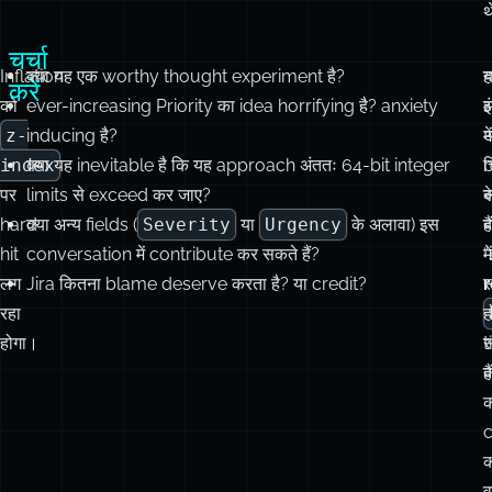
z-
inducing है?
में
अ
index
क्या यह inevitable है कि यह approach अंततः 64-bit integer
च
पर
limits से exceed कर जाए?
स
क
hard
क्या अन्य fields (
Severity
या
Urgency
के अलावा) इस
है
ब
hit
conversation में contribute कर सकते हैं?
“
में
लग
Jira कितना blame deserve करता है? या credit?
स
r
रहा
ह
होगा।
t
स
क
ह
c
क
व
ह
स्वीकार