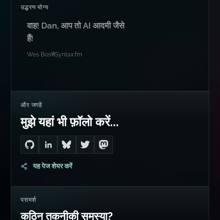
Wes Bos
से
Syntax.fm
और जगहें
मुझे यहां भी फ़ॉलो करें...
Go to Dan's GitHub
Connect with me on LinkedIn
Follow me on Bluesky
Follow me on Twitter
Follow me on Mastodon
यह पेज शेयर करें
परामर्श
कठिन तकनीकी समस्या?
AI सिस्टम, सुरक्षा समीक्षा, TypeScript
आर्किटेक्चर और प्रोडक्शन बचाव.
कॉल बुक करें