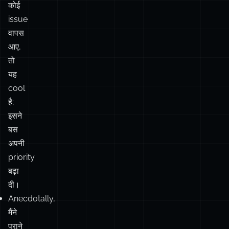
तो
यह
cool
है;
इसने
बस
अपनी
priority
बढ़ा
दी।
Anecdotally,
मैंने
पुराने
और
incomplete
टिकटों