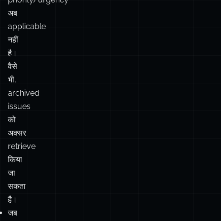
है।
वैसे
भी,
archived
issues
को
अक्सर
retrieve
किया
जा
सकता
है।
जब
कोई
issue
वापस
आए,