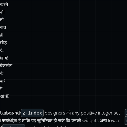
ही
छोड़
दें…
(हाय!
बैकलॉग
के
बारे
में
सोचें!)
Unbounded
अगर
मूल रूप से,
z-index
designers को
any
positive integer set
Priority
आप
करने देता है ताकि यह सुनिश्चित हो सके कि उनकी widgets अन्य lower
field
front-
z-index
content के “ऊपर” दिखें।
deploy
end
करने
development
भ
के
से
उ