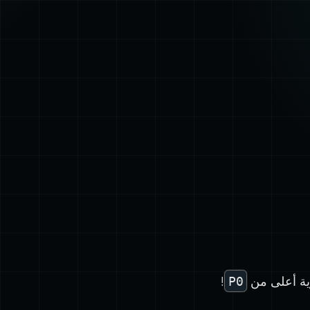
وية أعلى من
P0
!