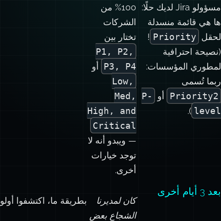
مسؤولو Jira لديك حلًا:
100% من
ها هي قائمة منسدلة
الشركات
لحقل
Priority
!
تختار بين
(نصيحة احترافية
P1, P2,
لمطوري المؤسسات:
P3, P4
أو
ربما تُسمى
Low,
Priority2
أو
P-
Med,
High, and
).
level
Critical
— ويبدو أنه لا
توجد خيارات
أخرى.
بعد 3 أيام أخرى
كان لمديرنا
بطريقة ما، اكتشفوا أول
الشجاع بعض