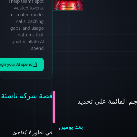
I help teams spot
wasted tokens,
misrouted model
calls, caching
gaps, and usage
patterns that
quietly inflate AI
spend.
ugh your AI spend
قصة شركة ناشئة
جم القائمة على تحديد
بعد يومين
في تطور
لا يُفاجئ