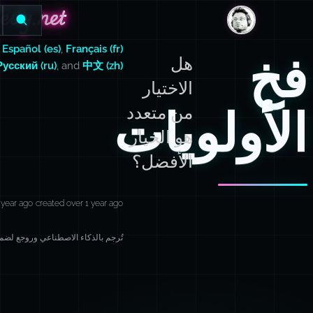
evy.net
evy.net
DanLevy.net
,
Español (es)
,
Français (fr)
فخ
هل
Русский (ru)
, and
中文 (zh)
الاختيار
الأولويات
من متعدد
هو الخيار
الأفضل؟
 year ago
created over 1 year ago
تُرجم بالذكاء الاصطناعي وروجع لضمان