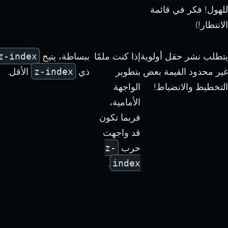
للهول! فكر في قائمة
الانتظار!)
يتطلب نشر حقل أولوية
إذا كنت ملمًا
ببساطة، يتيح
z-index
غير محدود القيمة بعض
بتطوير
ذي
z-index
الأقل.
التخطيط والانضباط!
الواجهة
الأمامية،
فربما تكون
قد واجهت
حرب
z-
.
index