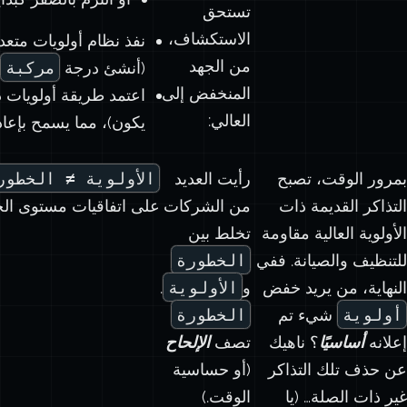
تستحق
الاستكشاف،
نفذ نظام أولويات متعدد
من الجهد
(أنشئ درجة
مركبة
المنخفض إلى
اعتمد طريقة أولويات د
العالي:
يكون)، مما يسمح بإعادة
بمرور الوقت، تصبح
رأيت العديد
الأولوية ≠ الخطور
التذاكر القديمة ذات
من الشركات
على اتفاقيات مستوى الخ
الأولوية العالية مقاومة
تخلط بين
للتنظيف والصيانة. ففي
الخطورة
النهاية، من يريد خفض
و
الأولوية
.
أولوية
شيء تم
الخطورة
إعلانه
أساسيًا
؟ ناهيك
تصف
الإلحاح
عن حذف تلك التذاكر
(أو حساسية
غير ذات الصلة… (يا
الوقت.)