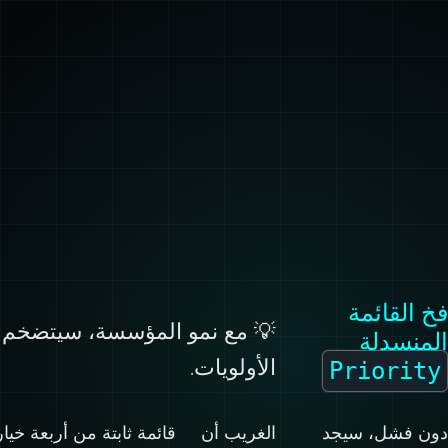
فخ القائمة
💡 مع نمو المؤسسة، سيتضخم قائ
المنسدلة
الأولويات.
Priority
دون فشل، سيجد
الغريب أن
قائمة ثابتة من أربعة خيا