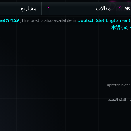
DanL
DanL
مقالات
مشاريع
AR
English (en)
,
Deutsch (de)
This post is also available in
,
עברית (he)
.
本語 (ja)
,
updated over 1
 الدقة التقنية.