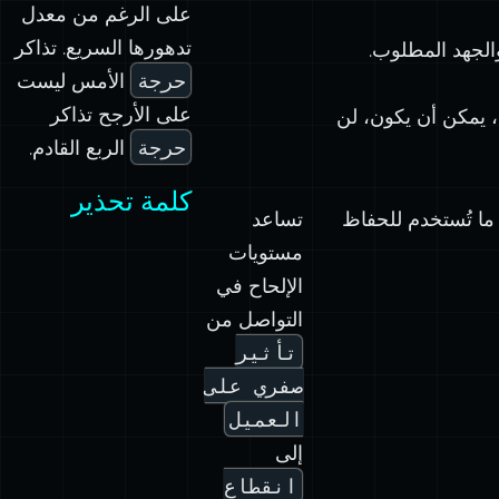
على الرغم من معدل
تدهورها السريع. تذاكر
والجهد المطلوب.
حرجة
الأمس ليست
على الأرجح تذاكر
 يمكن أن يكون، لن
حرجة
الربع القادم.
كلمة تحذير
خطورة (غالبًا ما تُستخدم للحفاظ
تساعد
مستويات
الإلحاح في
التواصل من
تأثير
صفري على
العميل
إلى
انقطاع