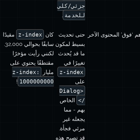
جزئي/كلي
للخدمة
.
‘فوق’ المحتوى الآخر
حتى تحديث
كان
z-index
مقيدًا
بسيط لمكون
سابقًا بحوالي 32,000.
ما قد يُحدث
لكنني رأيت مؤخرًا
تغييرًا في
مقتطفًا يحتوي على
z-index
مليار
z-index:
على
1000000000
!
<Dialog
/>
الخاص
بهم - مما
يجعله غير
مرئي فجأة.
قد تصبح هذه