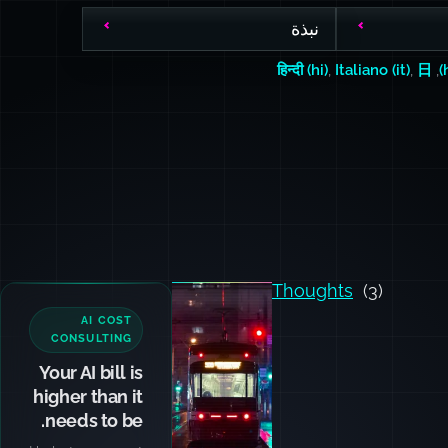
نبذة
हिन्दी (hi)
,
Italiano (it)
,
日
,
Thoughts
(3)
Photo by
Filip
Mroz
on
AI COST
Unsplash
CONSULTING
Your AI bill is
higher than it
needs to be.