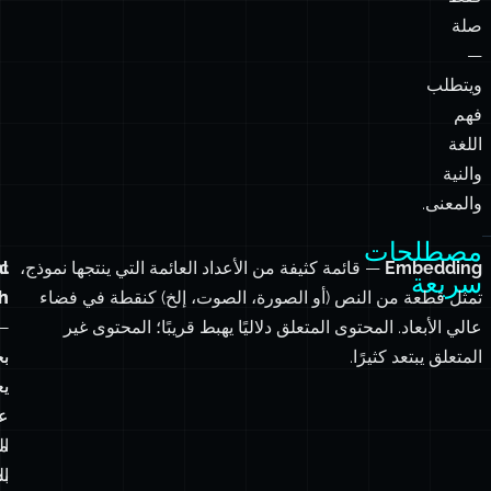
صلة
—
ويتطلب
فهم
اللغة
والنية
والمعنى.
مصطلحات
Embedding
— قائمة كثيفة من الأعداد العائمة التي ينتجها نموذج،
al
c
سريعة
تمثل قطعة من النص (أو الصورة، الصوت، إلخ) كنقطة في فضاء
h
h
عالي الأبعاد. المحتوى المتعلق دلاليًا يهبط قريبًا؛ المحتوى غير
—
—
المتعلق يبتعد كثيرًا.
ب
ب
يع
يع
ع
ع
ال
م
بد
ال