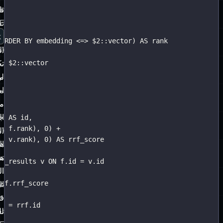
الخوارزمية
ف
ثا
القياسية
تط
k
لدمج
ال
(
ORDER BY
 embedding 
<=>
 $
2
::
vector
) 
AS
 rank
قوائم
(د
ال
=>
 $
2
::
vector
مرتبة
تك
تخ
من
م
لو
أنظمة
مق
اخ
استرجاع
م
م
مختلفة.
جي
ال
d
) 
AS
 id,
+
f
.
rank
), 
0
) 
+
لا
ال
(
+
v
.
rank
), 
0
) 
AS
 rrf_score
يتطلب
ال
هن
تطبيع
ه
تض
or_results v 
ON
f
.
id
=
v
.
id
الدرجات
ال
ال
rrf
.
rrf_score
بين
غي
ال
الأنظمة
0
قا
id
=
rrf
.
id
—
ت
لل
C