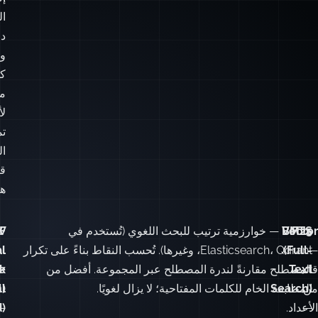
ال
د
و
ك
م
لأ
تم
ال
ق
هن
FTS
Vector
BM25
— خوارزمية ترتيب للبحث اللغوي (تُستخدم في
F
W
—
(Full-
Elasticsearch، Qdrant، وغيرها). تُحسب النقاط بناءً على تكرار
l
al
قائمة
Text
المصطلح مقارنةً لندرة المصطلح عبر المجموعة. أفضل من
k
e
من
Search)
المطابقة الخام للكلمات المفتاحية؛ لا يزال لغويًا.
l
)
—
الأعداد.
—
)