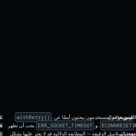
withRetry()
التوثيق
المستخدمون
نفس هؤلاء المستخدمون يبحثون أيضًا عن
,
ب
ال
ERR_SOCKET_TIMEOUT
ECONNRESET
التقني
الذين
, و
. يجب أن تظهر
ه
ال
هو
يبحثون
هذه السلاسل الدقيقة — المطابقة الدلالية قد لا تعثر عليها بشكل
ا
يت