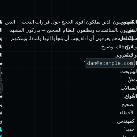
البحث
“العثور
المهندسون الذين يملكون أقوى الحجج حول قرارات البحث — الذين
ه
ال
ليس
على
يفوزون بالمناقشات ويطلقون النظام الصحيح — يدركون المشهد
ال
ال
شيئًا
مستخدم
بالكامل. هم يعرفون أي أداة يجب أن يلجأوا إليها ولماذا، ويمكنهم
ت
وا
واحدًا،
بالبريد
شرح ذلك بوضوح.
م
ال
والبحث
الإلكتروني
ال
ال
dan@example.com
الدلالي
”
ما
—
ليس
و”ابحث
،
يف
بديلاً
عن
،
ا
h
لبقية
مقالات
ال
حول
الأنواع.
—
فع
تصحيح
و
م
الأخطاء
ف
يب
كمهندس
وأ
دل
جديد”
ي
ا