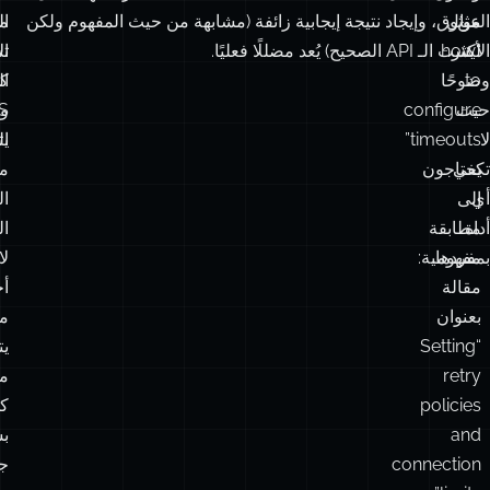
عن
المثال
موثوق، وإيجاد نتيجة إيجابية زائفة (مشابهة من حيث المفهوم ولكن
م
ال
الأكثر
“how
ليست الـ API الصحيح) يُعد مضللًا فعليًا.
ت
ال
to
وضوحًا
كل
ال
حيث
configure
S
و
لا
timeouts”
ال
يت
تكفي
يحتاجون
م
أي
إلى
ا
أداة
مطابقة
ال
بمفردها.
مفهومية:
لا
مقالة
أح
بعنوان
من
“Setting
يت
retry
م
policies
كل
and
ب
connection
جي