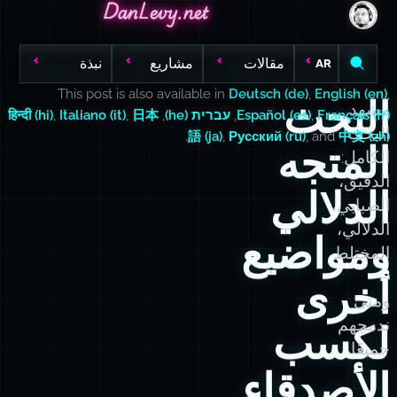
DanLevy.net
DanLevy.net
DanLevy.net
مقالات
مشاريع
نبذة
AR
This post is also available in
Deutsch (de)
,
English (en)
,
البحث
مشهد
Français (fr)
,
Español (es)
,
עברית (he)
,
日本
,
Italiano (it)
,
हिन्दी (hi)
البحث
.
語 (ja)
,
Русский (ru)
, and
中文 (zh)
المتجه
الكامل:
الدقيق،
الدلالي
الضبابي،
الدلالي،
ومواضيع
المختلط
—
أخرى
ومتى
ندمجهم
لكسب
جميعًا.
الأصدقاء