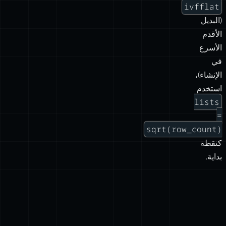
ivfflat
(البديل
الأقدم
الأسرع
في
الإنشاء)،
استخدم
lists
=
sqrt(row_count)
كنقطة
بداية.