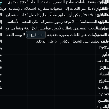
العثور
إزالة
البحث متعدد اللغات.
نماذج التضمين متعددة اللغات تُخرّج محتوى
م
r
على
التكرار
مكافئ دلاليًا عبر اللغات إلى متجهات متقاربة. استعلام بالإسبانية عن
تث
عناصر
الدلالي.
“perder peso” يمكن أن يطابق مقالًا إنجليزيًا حول “عادات فقدان
ال
قبل
مشابهة.
الوزن المستدامة” — لا توجد رموز مشتركة، لكن المعنى الأساسي
إل
منتجات
فهرسة
واحد. البحث المعجمي يتطلب تكوين قواميس لكل لغة ويتعامل مع
اس
pg_trgm
ذات
المحتوى
الاستعلامات عبر اللغات بصورة ضعيفة.
لا يهمه اللغة
ال
لـ
صلة،
لكنه يعتمد على الشكل الكتابي، لا على الدلالة.
ال
تذاكر
RAG
يت
أو
دعم
م
مماثلة،
البحث،
ع
غالبًا
تقارير
قل
ما
أخطاء
م
تحتاج
مكررة،
عب
إلى
مقالات
L:
قد
تحديد
تعجبك
النسخ
أيضًا.
القريبة