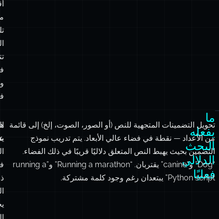
أ
م
تل
ال
تت
ف
وا
ف
ما
تحويل التضمينات المتجهية للنص (أو الصور، الصوت، إلخ) إلى قائمة
هذ
ا
يفعله
من الأعداد — نقطة في فضاء عالي الأبعاد. يتم تدريب نموذج
ع
يع
البحث
التضمين بحيث يهبط النص المتعلق دلاليًا قريبًا في ذلك الفضاء.
ال
الدلالي
“Dog” و”canine” يقتربان. “Running a marathon” و”running a
ف
فعليًا
Python script” يبتعدان رغم وجود كلمة مشتركة.
ذ
ال
يح
ال