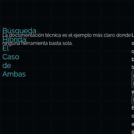
Búsqueda
La documentación técnica es el ejemplo más claro donde
Híbrida:
ninguna herramienta basta sola.
u
El
u
Caso
de
Ambas
c
t
n
c
c
E
a
t