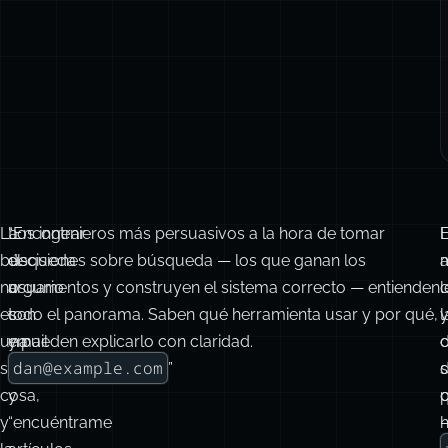
La
“Encontrar
Los ingenieros más persuasivos a la hora de tomar
E
búsqueda
el
decisiones sobre búsqueda — los que ganan los
a
no
usuario
argumentos y construyen el sistema correcto — entienden
l
es
con
todo el panorama. Saben qué herramienta usar y por qué,
l
una
email
y pueden explicarlo con claridad.
d
dan@example.com
sola
”
s
d
cosa,
y
y
“encuéntrame