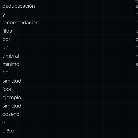
deduplicación
y
i
recomendación,
d
filtra
por
un
o
umbral
mínimo
s
de
similitud
(por
ejemplo,
similitud
coseno
≥
0.80)