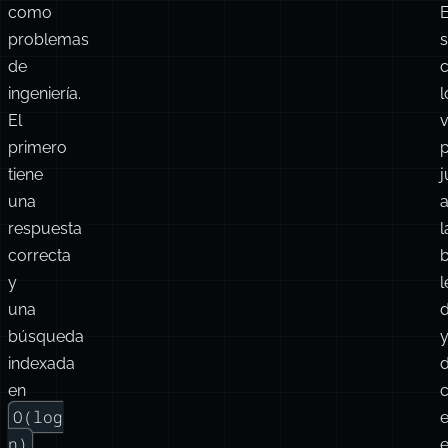
como
problemas
de
ingeniería.
l
El
primero
tiene
j
una
respuesta
l
correcta
y
l
una
d
búsqueda
indexada
en
c
O(log
n)
.