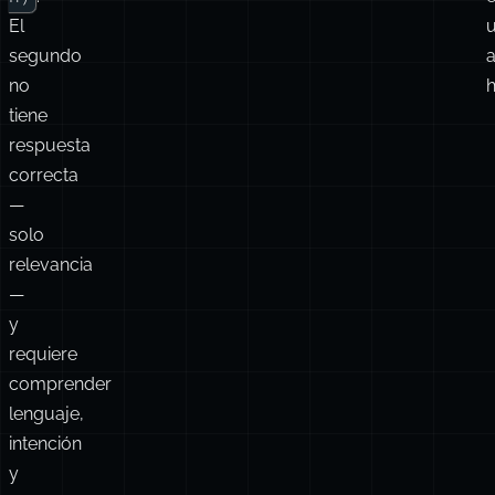
El
segundo
a
no
h
tiene
respuesta
correcta
—
solo
relevancia
—
y
requiere
comprender
lenguaje,
intención
y