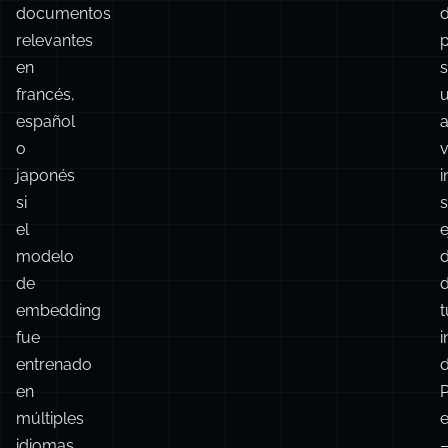
documentos
relevantes
en
francés,
español
o
v
japonés
i
si
el
e
modelo
de
embedding
t
fue
i
entrenado
en
múltiples
e
idiomas