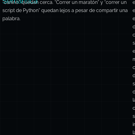
Semántica
“canino” quedan cerca. “Correr un maratón” y “correr un
script de Python” quedan lejos a pesar de compartir una
palabra.
s
e
d
s
l
c
s
i
l