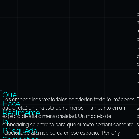
p
f
s
u
Qué
Los embeddings vectoriales convierten texto (o imágenes,
Hace
audio, etc.) en una lista de números — un punto en un
s
Realmente
espacio de alta dimensionalidad. Un modelo de
la
embedding se entrena para que el texto semánticamente
s
Búsqueda
relacionado aterrice cerca en ese espacio. “Perro” y