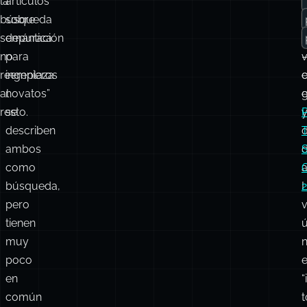
la
artículos
búsqueda
sobre
l
semántica
depuración
no
para
v
reemplaza
ingenieros
e
al
novatos”
resto.
se
describen
T
ambos
d
como
a
búsqueda,
pero
v
tienen
ú
muy
poco
en
“
común
t