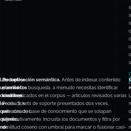
s
s
d
s
Los
Encontrar
Deduplicación semántica.
Antes de indexar contenido
usuarios
elementos
para RAG o búsqueda, a menudo necesitas identificar
m
describen
similares.
casi-duplicados en el corpus — artículos revisados varias
lo
Productos
veces, tickets de soporte presentados dos veces,
que
relacionados,
entradas de base de conocimiento que se solapan
quieren,
tickets
significativamente. Incrusta los documentos y filtra por
no
de
similitud coseno con umbral para marcar o fusionar casi-
m