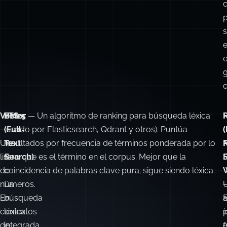
e
c
Vector
FTS
BM25
— Un algoritmo de ranking para búsqueda léxica
—
(Full-
(usado por Elasticsearch, Qdrant y otros). Puntúa
(
(
Una
Text
resultados por frecuencia de términos ponderada por lo
lista
Search)
raro que es el término en el corpus. Mejor que la
F
de
—
coincidencia de palabras clave pura; sigue siendo léxica.
números.
La
En
búsqueda
E
a
contextos
léxica
í
de
integrada
f