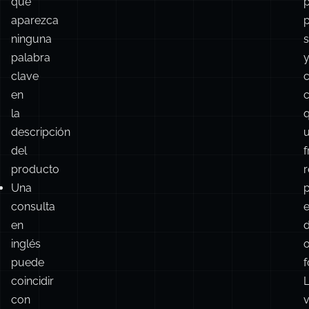
que
aparezca
p
ninguna
palabra
clave
c
en
la
descripción
del
producto
r
Una
p
consulta
en
inglés
o
puede
f
coincidir
con
v