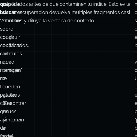
qué
soporte
duplicados antes de que contaminen tu índice. Esto evita
buscar.
similares,
que la recuperación devuelva múltiples fragmentos casi
“Artículos
informes
idénticos y diluya la ventana de contexto.
sobre
de
e
construir
bugs
e
confianza
duplicados,
como
artículos
nuevo
que
manager”
también
c
no
te
tiene
pueden
c
palabras
gustar.
clave
“Encontrar
que
issues
aparezcan
similares
“
de
a
forma
este”