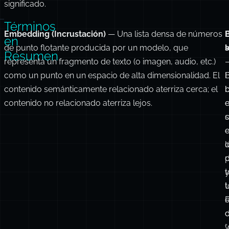
significado.
Términos
Embedding (Incrustación)
— Una lista densa de números
en
de punto flotante producida por un modelo, que
l
Resumen
representa un fragmento de texto (o imagen, audio, etc.)
como un punto en un espacio de alta dimensionalidad. El
contenido semánticamente relacionado aterriza cerca; el
contenido no relacionado aterriza lejos.
c
s
l
t
t
R
c
d