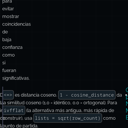
para
evitar
mostrar
coincidencias
de
baja
confianza
como
si
fueran
significativas.
<=>
1 - cosine_distance
Desde
es distancia coseno.
da
CREATE
 EXTENSION 
IF
NOT
EXISTS
vector
;
la
la similitud coseno (1.0 = idéntico, 0.0 = ortogonal). Para
ALTER
TABLE
 documents 
ADD
 COLUMN embedding 
vector
(
15
ivfflat
instalación
(la alternativa más antigua, más rápida de
lists = sqrt(row_count)
de
construir), usa
como
-- HNSW suele ser el primer índice a probar para dat
la
punto de partida.
CREATE
INDEX
documents_embedding_idx