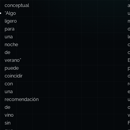
conceptual
“Algo
ligero
para
una
l
noche
de
c
verano”
E
puede
coincidir
con
una
recomendación
de
vino
v
sin