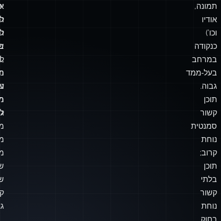
תמונה,
א
יכ
אודיו
ל
הו
וכו’)
ל
ה
כנקודה
בי
ש
במרחב
לו
„
בעל‑ממד
מד
ה
גבוה.
על
נס
תוכן
מ
חו
קשור
ל
גא
סמנטית
מי
נוחת
מ
קרוב;
מכ
תוכן
בלתי
ש
קשור
קר
נוחת
גא
רחוק.