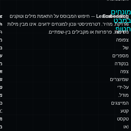
מונחים
Embedding
Lexical search
— חיפוש המבוסס על התאמת מילים וטוקנים
r
c
במבט
—
מדויקת. מהיר, דטרמיניסטי ונכון למונחים ידועים. אינו מבין מילות
—
h
חטוף
רשימה
נרדפות, פרפרזות או מקבילים בין‑שפתיים.
—
ר
צפופה
ח
מ
של
ב
ה
מספרים
ע
ש
בנקודה
חי
מ
צפה
זה
ול
שמיוצרים
ע
ה
על‑ידי
ש
טו
מודל,
מ
ש
המייצגים
כמ
ה
קטע
„א
“ח
טקסט
וק
מ
(או
מ
בט