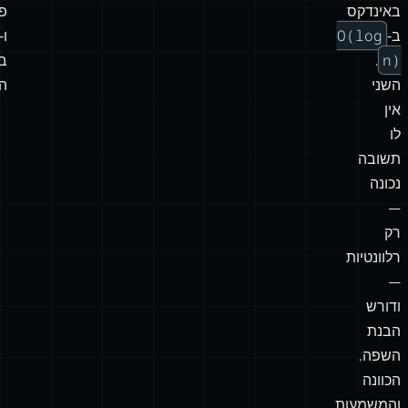
באינדקס
פו
O(log
ב‑
n)
.
ב
השני
הי
אין
לו
תשובה
נכונה
—
רק
רלוונטיות
—
ודורש
הבנת
השפה,
הכוונה
והמשמעות.