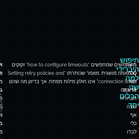
חיפוש
תיעוד
משתמשים שמחפשים “how to configure timeouts” זקוקים
א
ח
היברידי:
טכני
להתאמה מושגית: מאמר שכותרתו “Setting retry policies and
וק
מ
למה
הוא
connection limits” אינו חולק מילות מפתח, אך בדיוק מה שהם
מ
מ
שני
צריכים.
הדוגמה
ג
ב
הכלים
הברורה
,
המ
יחד
T
שבה
S
אף
ו‑
מ
כלי
מח
ב
לבדו
מד
המ