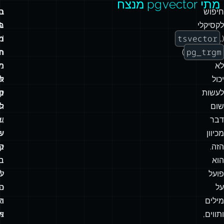
מתי pgvector מנצח
חיפוש
בנ
ה
לקסיקלי
.
מ
tsvector
(
,
מ
d
pg_trgm
)
ה
n
לא
מ
רו
יכול
ל
א
לעשות
מ
ק
שום
ל
ה
דבר
„
ש
מכיוון
ע
ש
הזה.
בנ
ק
הוא
בי
בי
פועל
ע
ל
על
כ
ה
מילים
וא
ח
ותווים,
אי
מ