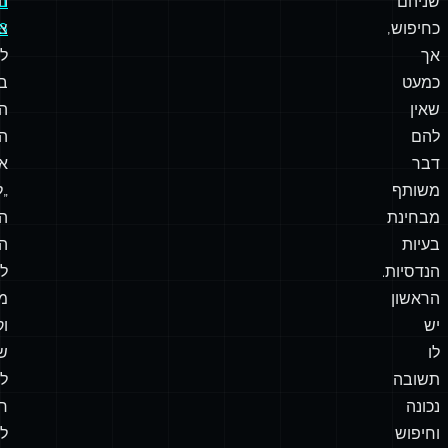
שניהם
ה
כחיפוש,
צר
6
אך
ל
כמעט
בצ
שאין
ה
להם
ה
דבר
אי
משותף
„
מבחינת
הכ
בעיות
ה
הנדסיות.
ל
הראשון
מ
יש
וק
לו
שי
תשובה
ל
נכונה
ח
וחיפוש
לק