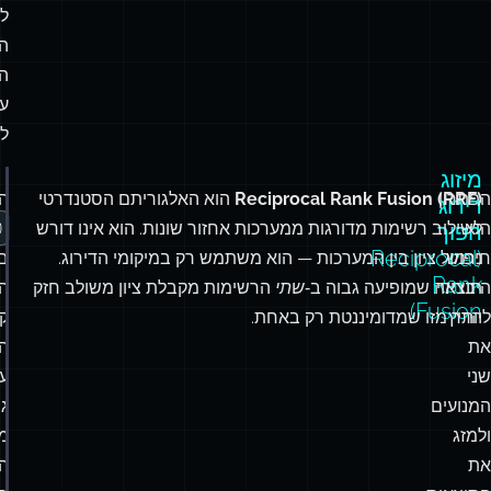
ל
הנ
על
לה
מיזוג
הפתרון
Reciprocal Rank Fusion (RRF)
הוא האלגוריתם הסטנדרטי
ה
דירוג
0
הוא
לשילוב רשימות מדורגות ממערכות אחזור שונות. הוא אינו דורש
הפוך
(Reciprocal
חיפוש
נרמול ציון בין המערכות — הוא משתמש רק במיקומי הדירוג.
ב
Rank
היברידי:
תוצאה שמופיעה גבוה ב‑
שתי
הרשימות מקבלת ציון משולב חזק
ה
Fusion)
להריץ
יותר מזו שמדומיננטת רק באחת.
ק
את
שני
ע
המנועים
גב
ולמזג
מ
את
ה