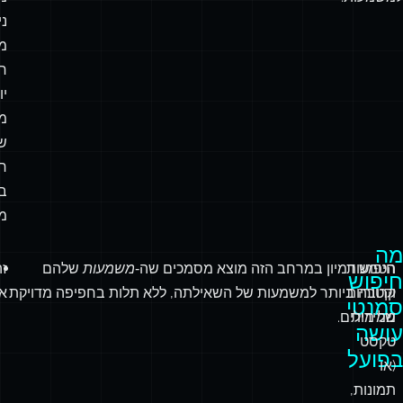
ני
מ
ח
יו
מז
ש
ר
ב
מה
מה
הטמעות
חיפוש דמיון במרחב הזה מוצא מסמכים שה‑
משמעות
שלהם
זה
חיפוש
וקטוריות
קרובה ביותר למשמעות של השאילתה, ללא תלות בחפיפה מדויקת
או
סמנטי
ממירות
של מילים.
עושה
טקסט
בפועל
(או
תמונות,