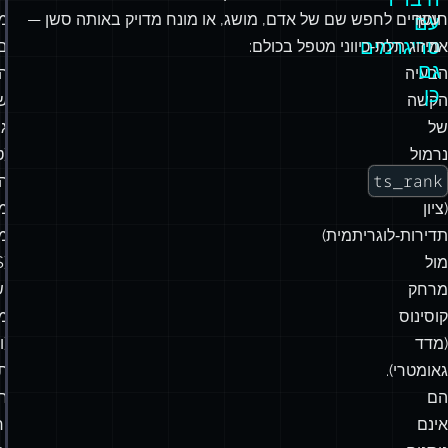
חוסך
עשויים לחפש שם של אדם, מושג, או מונח מדויק באותה סשן —
מ
עם
טריגרמים
את
מיזוג תלת‑כיווני מטפל בכולם:
ב‑
גם
הבעיה
ה
כן
הקשה
ש
של
ג
נרמול
(ט
ts_rank
ה
(ציון
מ
תדירות‑לוגריתמית)
מד
מול
מרחק
ו
קוסינוס
מו
(מדד
(ו
גאומטרי).
ת
הם
ח
אינם
יח