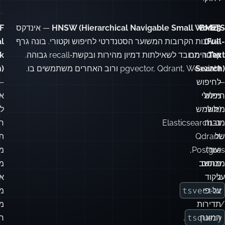
FTS
BM25
HNSW (Hierarchical Navigable Small World)
— אינדקס
F
—
(Full-
השכנות הקרובות המשוער הסטנדרטי לחיפוש וקטורי. בונה גרף
l
Text
אלגוריתם
קרבה מרובד לשאילתות דמיון מהירות ובקשת‑recall גבוהה.
k
דירוג
Search)
pgvector, Qdrant, Weaviate ורוב האחרים משתמשים בו.
)
—
לחיפוש
—
חיפוש
מילולי
א
מילולי
(משמש
למ
מובנה
ב‑Elasticsearch,
ר
של
Qdrant
ת
ועוד).
Postgres,
מד
מבוסס
מחשב
מ
על
ניקוד
אח
tsvector
על‑פי
מר
/
תדירות
מ
tsquery
המונח
.
ר