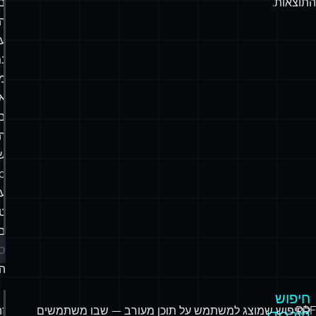
התוצאות.
ב
הד
ע
נמ
מ
או
ב
ה
ש
0
ע
ט
ב
סו
הת
חיפוש
RRF
לחיפוש שמוצג למשתמש על תוכן מעורב — שבו משתמשים
זה
היברידי