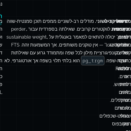
נת
ה
מציאת
דדופליקציה
חיפוש רב‑לשוני.
מודלים רב‑לשוניים ממפים תוכן סמנטית‑שווה
מ
r
פריטים
סמנטית.
בין שפות לווקטורים קרובים. שאילתה בספרדית עבור „perder
ה
לפני
דומים.
peso” יכולה להתאים למאמר באנגלית על „sustainable weight
וע
מוצרים
אינדקסינג
loss habits” — אין טוקנים משותפים, אך המשמעות זהה. FTS
ש
של
קשורים,
דורש קונפיגורציית מילון לכל שפה ומתמודד גרוע עם שאילתות
דמ
pg_trgm
תוכן
כרטיסי
חוצות‑שפה.
הוא בלתי תלוי בשפה אך אורטוגרפי, לא
ה
תמיכה
ל‑RAG
סמנטי.
ה
או
דומים,
כ
דוחות
לחיפוש,
פק
לרוב
באגים
L:
צריך
משוכפלים,
לזהות
מאמרים
שאולי
כמעט‑שכפולים
תאהב
בקורפוס