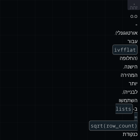
זהה,
0.0
=
אורטוגונלי).
עבור
ivfflat
(החלופה
הישנה,
המהירה
יותר
לבנייה),
השתמשו
lists
ב‑
=
sqrt(row_count)
כנקודת