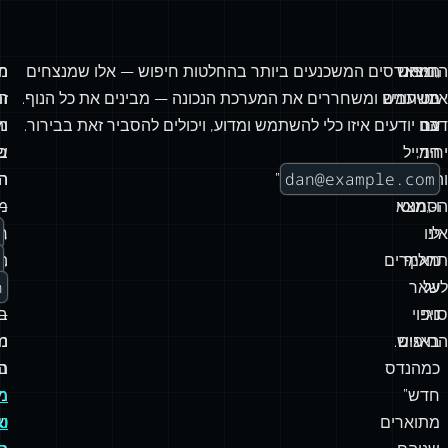
„מצא
החיפוש
המהנדסים המשכנעים ביותר בהחלטות חיפוש — אלו שמנצחים
ה
מ
אינו
משתמש
בטיעונים ומשחררים את המערכת הנכונה — מבינים את כל הנוף.
זה
הל
דבר
עם
הם יודעים איזו כלי להשתמש ומדוע, ויכולים להסביר זאת בבירור.
וה
מ
יחיד,
המייל
ש
ב
dan@example.com
והחיפוש
”
ה
ה
הסמנטי
ו‑„מצא
—
מ
לי
אינו
,
ח
תחליף
מאמרים
,
הו
h
על
לשאר
ע
סוגי
ניפוי
—
בפ
באגים
החיפוש.
מ
נ
כמהנדס
ב‑
ה
חדש”
מ
ח
מתוארים
וא
ט