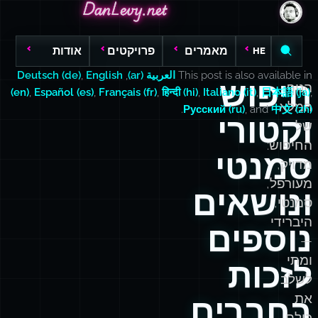
DanLevy.net
DanLevy.net
DanLevy.net
מאמרים
פרויקטים
אודות
HE
This post is also available in
العربية (ar)
,
English
,
Deutsch (de)
חיפוש
הנוף
(en)
,
Español (es)
,
Français (fr)
,
हिन्दी (hi)
,
Italiano (it)
,
日本語 (ja)
,
המלא
.
Русский (ru)
, and
中文 (zh)
וקטורי
של
החיפוש:
סמנטי
מדויק,
מעורפל,
ונושאים
סמנטי,
היברידי
נוספים
—
ומתי
לזכות
לשלב
את
בחברים
כולם.