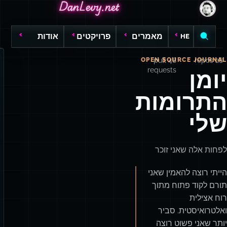
DanLevy.net
DanLevy.net
DanLevy.net
מאמרים
פרויקטים
אודות
HE
OPEN SOURCE JOURNAL
48 pull
28 repos
requests
יומן
התרומות
שלי
לפחות אלה שאני זוכר
הייתי רוצה להאמין שאני
תורם לקוד פתוח מתוך
רוח אצילית
ואלטרואיסטית. סביר
יותר שאני פשוט רוצה