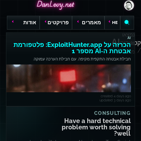
DanLevy.net
DanLevy.net
DanLevy.net
מאמרים
פרויקטים
אודות
HE
נמצאו
AI
AI
קטגוריה
12
הכרזה על ExploitHunter.app: פלטפורמת
/
אבטחת ה‑AI מספר 1
מאמרים
חבילת אבטחה התקפית מקיפה, עם חבילת הערכה עמוקה.
created 4 days ago
updated 3 days ago
CONSULTING
Have a hard technical
problem worth solving
well?