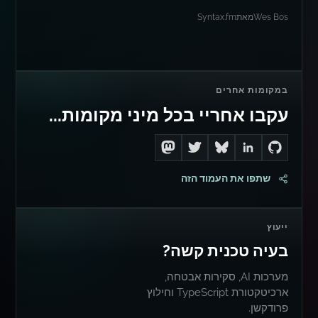
Wes Bos
מאת
Syntax.fm
במקומות אחרים
עקבו אחריי בכל מיני מקומות...
Follow me on Mastodon
Follow me on Twitter
Connect with me on LinkedIn
Follow me on Bluesky
Go to Dan's GitHub
שתפו את העמוד הזה
ייעוץ
בעיה טכנית קשה?
מערכות AI, סקירות אבטחה,
ארכיטקטורת TypeScript וחילוץ
פרודקשן.