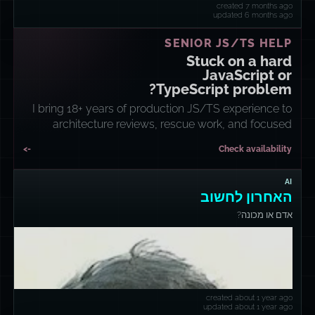
created 7 months ago
updated 6 months ago
SENIOR JS/TS HELP
Stuck on a hard
JavaScript or
TypeScript problem?
I bring 18+ years of production JS/TS experience to
architecture reviews, rescue work, and focused
implementation sprints.
->
Check availability
AI
האחרון לחשוב
אדם או מכונה?
created about 1 year ago
updated about 1 year ago