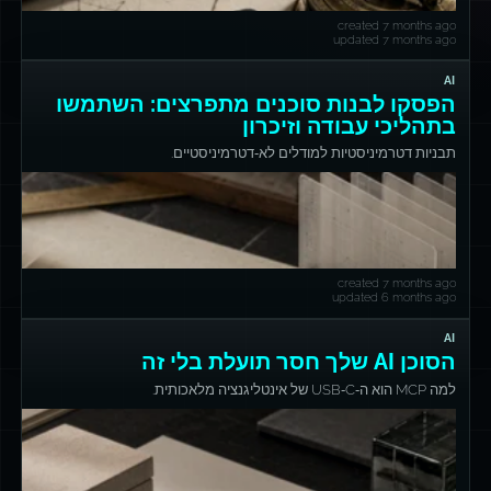
created 7 months ago
updated 7 months ago
AI
הפסקו לבנות סוכנים מתפרצים: השתמשו
בתהליכי עבודה וזיכרון
תבניות דטרמיניסטיות למודלים לא‑דטרמיניסטיים.
created 7 months ago
updated 6 months ago
AI
הסוכן AI שלך חסר תועלת בלי זה
למה MCP הוא ה‑USB‑C של אינטליגנציה מלאכותית.