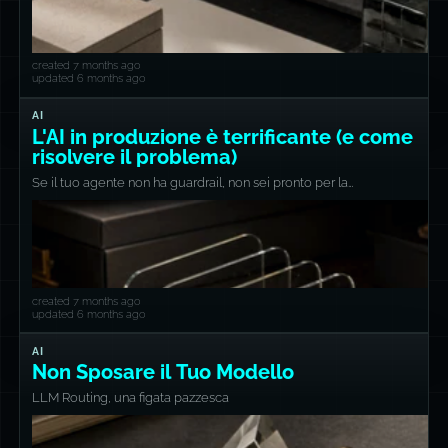
created 7 months ago
updated 6 months ago
AI
L'AI in produzione è terrificante (e come
risolvere il problema)
Se il tuo agente non ha guardrail, non sei pronto per la
produzione.
created 7 months ago
updated 6 months ago
AI
Non Sposare il Tuo Modello
LLM Routing, una figata pazzesca