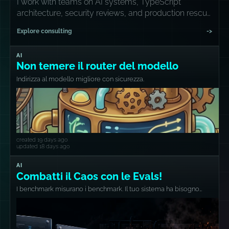
I work with teams on AI systems, TypeScript
architecture, security reviews, and production rescue
missions.
Explore consulting
->
AI
Non temere il router del modello
Indirizza al modello migliore con sicurezza.
created 19 days ago
updated 18 days ago
AI
Combatti il Caos con le Evals!
I benchmark misurano i benchmark. Il tuo sistema ha bisogno
delle proprie misure.