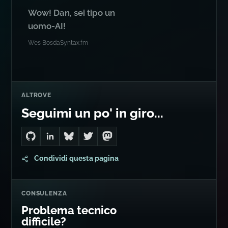
Wow! Dan, sei tipo un
uomo-AI!
Wes Bos
da
Syntax.fm
ALTROVE
Seguimi un po' in giro...
Go to Dan's GitHub
Connect with me on LinkedIn
Follow me on Bluesky
Follow me on Twitter
Follow me on Mastodon
Condividi questa pagina
CONSULENZA
Problema tecnico
difficile?