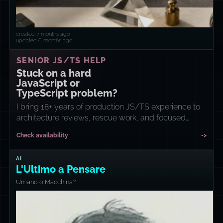
created 7 months ago
updated 6 months ago
SENIOR JS/TS HELP
Stuck on a hard
JavaScript or
TypeScript problem?
I bring 18+ years of production JS/TS experience to
architecture reviews, rescue work, and focused
implementation sprints.
Check availability
->
AI
L'Ultimo a Pensare
Umano o Macchina?