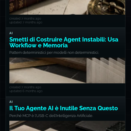
created 7 months ago
updated 7 months ago
AI
Smetti di Costruire Agent Instabili: Usa
Workflow e Memoria
Pattern deterministici per modelli non deterministici.
created 7 months ago
updated 6 months ago
AI
Il Tuo Agente AI è Inutile Senza Questo
Perché MCP è l'USB-C dell'Intelligenza Artificiale.