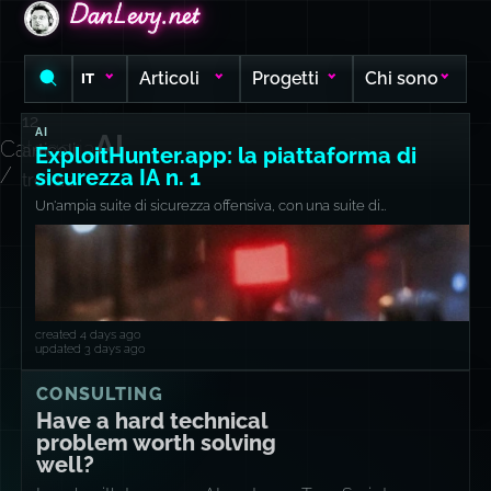
DanLevy.net
DanLevy.net
DanLevy.net
Articoli
Progetti
Chi sono
IT
12
AI
AI
Categoria
articoli
ExploitHunter.app: la piattaforma di
/
sicurezza IA n. 1
trovati
Un'ampia suite di sicurezza offensiva, con una suite di
valutazione approfondita.
created 4 days ago
updated 3 days ago
CONSULTING
Have a hard technical
problem worth solving
well?