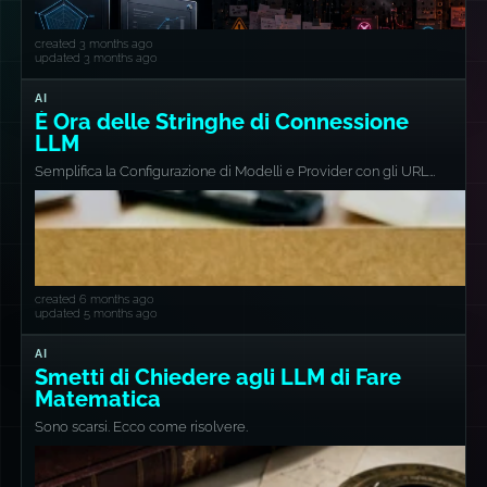
created 3 months ago
updated 3 months ago
AI
È Ora delle Stringhe di Connessione
LLM
Semplifica la Configurazione di Modelli e Provider con gli URL
llm://
created 6 months ago
updated 5 months ago
AI
Smetti di Chiedere agli LLM di Fare
Matematica
Sono scarsi. Ecco come risolvere.