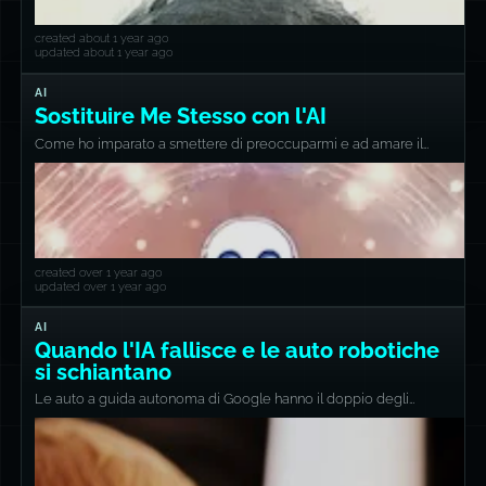
created about 1 year ago
updated about 1 year ago
AI
Sostituire Me Stesso con l'AI
Come ho imparato a smettere di preoccuparmi e ad amare il
GPT.
created over 1 year ago
updated over 1 year ago
AI
Quando l'IA fallisce e le auto robotiche
si schiantano
Le auto a guida autonoma di Google hanno il doppio degli
incidenti rispetto ai conducenti umani.