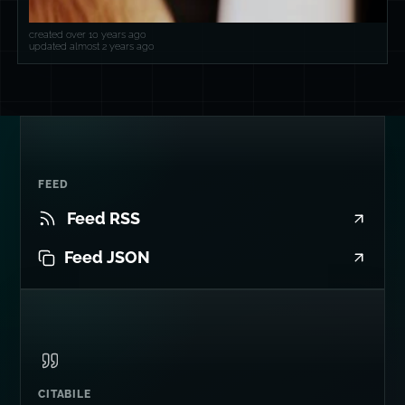
created over 10 years ago
updated almost 2 years ago
FEED
Feed RSS
Feed JSON
CITABILE