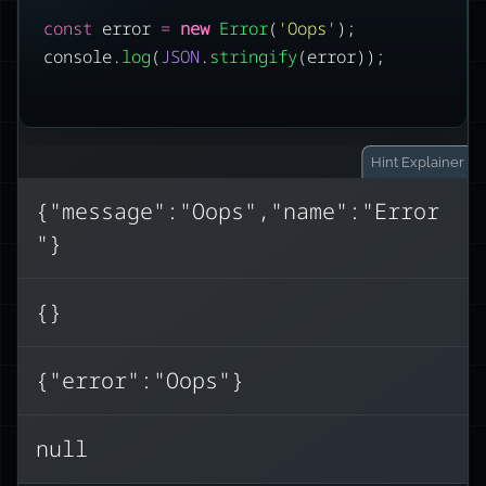
const
 error 
=
new
Error
(
'
Oops
'
);
console.
log
(
JSON
.
stringify
(error));
Hint
Explainer
{"message":"Oops","name":"Error
"}
Gli oggetti Error hanno proprietà non
name
message
,
,
enumerabili (
{}
JSON.stringify()
stack
), quindi
{}
. Questo è un
restituisce
{"error":"Oops"}
inconveniente comune quando si
inviano errori nelle risposte API. Usa
JSON.stringify(error,
null
Object.getOwnPropertyNames(error))