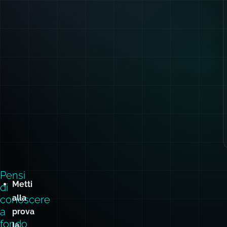
Pensi
Metti
di
alla
conoscere
a
prova
fondo
la