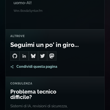
uomo-AI!
Wes Bos
da
Syntax.fm
ALTROVE
Seguimi un po' in giro...
Go to Dan's GitHub
Connect with me on LinkedIn
Follow me on Bluesky
Follow me on Twitter
Follow me on Mastodon
Condividi questa pagina
CONSULENZA
Problema tecnico
difficile?
Sistemi di IA, revisioni di sicurezza,