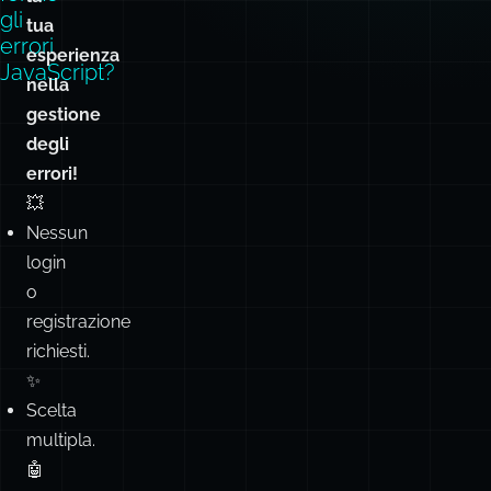
gli
tua
errori
esperienza
JavaScript?
nella
gestione
degli
errori!
💥
Nessun
login
o
registrazione
richiesti.
✨
Scelta
multipla.
🤖