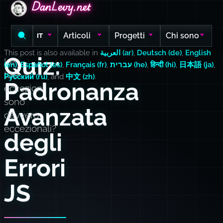
DanLevy.net
DanLevy.net
DanLevy.net
Articoli
Progetti
Chi sono
IT
This post is also available in
العربية (ar)
,
Deutsch (de)
,
English
Quiz:
Le
(en)
,
Español (es)
,
Français (fr)
,
עברית (he)
,
हिन्दी (hi)
,
日本語 (ja)
,
tue
Русский (ru)
, and
中文 (zh)
.
Padronanza
eccezioni
sono
Avanzata
davvero
eccezionali?
degli
Errori
JS