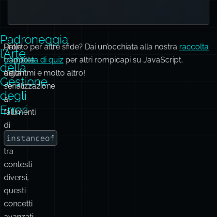
o crea invece un oggetto semplice.
Padroneggia
Dalle
Pronto per altre sfide? Dai un’occhiata alla nostra
raccolta
l’Arte
trappole
completa di quiz
per altri rompicapi su JavaScript,
della
della
algoritmi e molto altro!
Gestione
serializzazione
degli
ai
Errori
fallimenti
di
instanceof
tra
contesti
diversi,
questi
concetti
avanzati