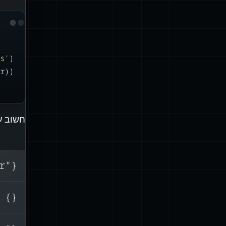
ps
'
);
r));
חשוב על 
{"message":"Oops","name":"Error"}
לא
{}
),
. 