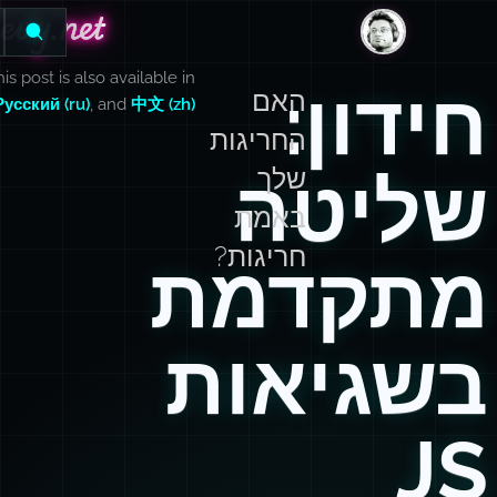
evy.net
evy.net
DanLevy.net
is post is also available in
חידון:
האם
Русский (ru)
, and
中文 (zh)
החריגות
שליטה
שלך
באמת
חריגות?
מתקדמת
בשגיאות
JS