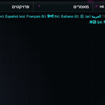
DanL
DanL
מאמרים
פרויקטים
HE
Th
العربية (ar)
,
日
,
Italiano (it)
,
हिन्दी (hi)
,
Français (fr)
,
Español (es)
,
en)
.
本語 (ja)
,