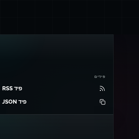
פידים
פיד RSS
פיד JSON