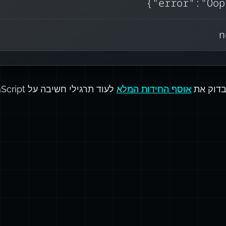
בעת שליחת שגיאות בתגובות API. השתמש ב-
JSON.stringify(erro
Object.getOwnPropertyNames(error))
 צור
n
בייקט רגיל במקום.
בדוק את
אוסף החידות המלא
לעוד תרגילי חשיבה על JavaScript, אלגוריתמים ועוד!