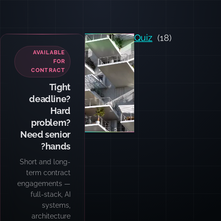
Quiz
(18)
Photo by
Ahmed
AVAILABLE
Slimene
on
FOR
Unsplash
CONTRACT
Tight
deadline?
Hard
problem?
Need senior
hands?
Short and long-
term contract
engagements —
full-stack, AI
systems,
architecture