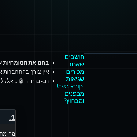
חושבים
בחנו את המומחיות ש
שאתם
מכירים
אין צורך בהתחברות א
שגיאות
רב-ברירה. 🤖 …
אלו לא שאלות
JavaScript
מבפנים
ומבחוץ?
.
1
מה מחז