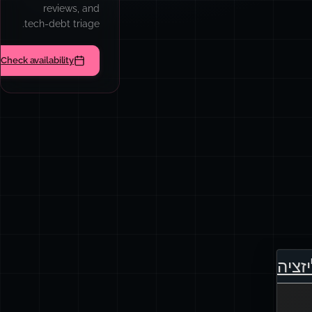
reviews, and
tech-debt triage.
Check availability
זציה