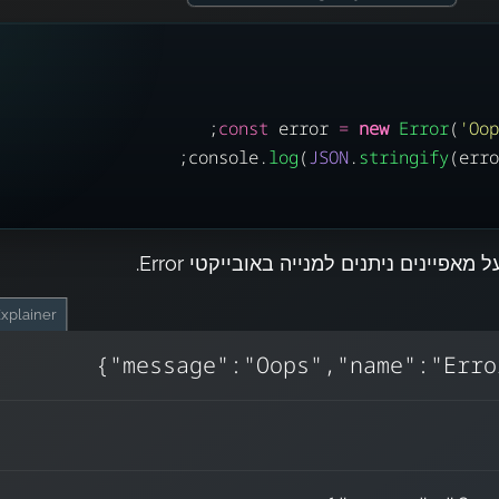
const
 error 
=
new
Error
(
'
Oo
console.
log
(
JSON
.
stringify
(erro
מאפיינים ניתנים למנייה באובייקטי Error.
xplainer
ובייקטי שגיאה יש מאפיינים שאינם ניתנים למנייה
stack
name
message
 לכן
,
,
(
JSON.stringify()
{}
זוהי מלכודת נפוצה
מחזירה