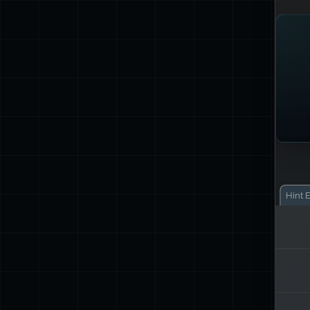
Hint
E