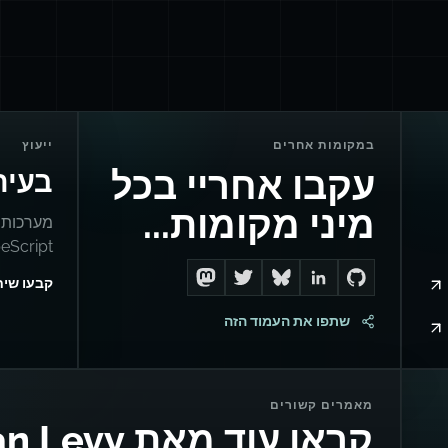
במקומות אחרים
ייעוץ
עקבו אחריי בכל
בעיה
מיני מקומות...
TypeScript וחילוץ 
קבעו שי
Follow me on Mastodon
Follow me on Twitter
Connect with me on LinkedIn
Follow me on Bluesky
Go to Dan's GitHub
שתפו את העמוד הזה
מאמרים קשורים
קראו עוד מאת Dan Levy