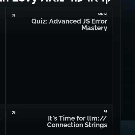
Z
QUIZ
t
Quiz: Advanced JS Error
t
Mastery
S
AI
s
It's Time for llm://
Connection Strings