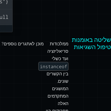
{"error":"Oops"}
r,
או
ull
או
שליטה באומנות
ממלכודות
מוכן לאתגרים נוספים? 
טיפול השגיאות
סריאליזציה
ועד כשלי
instanceof
בין הקשרים
שונים,
המושגים
המתקדמים
האלה
מפרידים בין