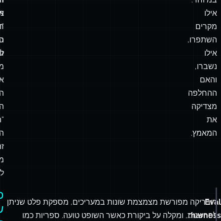
השדרוג
כ
דט
נעשית
“
מ
מדויקת
בו
ת
במיוחד:
זו
ה
אילו
א
מו
מקרים
“
ר
השתפרו,
סי
ה
אילו
זה
ל
נשברו,
מ
והאם
א
ההחלפה
הנ
מצדיקה
המ
את
“
המאמץ.
ה
זה
מ