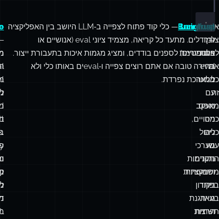
wait
 judgeModel.
generate
(judgePrompt);
e
(result);
אין
Langfuse
Braintrust
— כלי קוד פתוח לצפייה ב‑LLM היושב בין האפליקציה
te
o
—
צורך
למודלים. מתעד כל קריאה, מצמיד ציוני eval (אנושיים או
—
—
לבנות
פלטפורמת
אוטומטיים) לספנים בודדים, ומציג מגמות איכות בתעבורת ייצור.
מנ
מ
את
eval
בחירה טובה אם אתם רוצים צפייה ו‑evalים באותו כלי ולא
al
ה
כל
מלאה
במערכת נפרדת.
al
מ
זה
עם
מ
מאפס.
מעקב
מ
כמה
ניסויים,
t
מ
כלים
ניהול
.
ב
עשו
מערכי
פ
y
נתונים,
התקדמות
מי