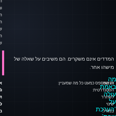
ה
א
ה
הנ
ומ
ה
ה
ש
ה
ש
המדדים אינם משקרים. הם משיבים על שאלה של
מישהו אחר.
מה
הגישה
זה מפספס כמעט כל מה שמעניין:
א
א
באמת
הסטנדרטית:
ל
ת