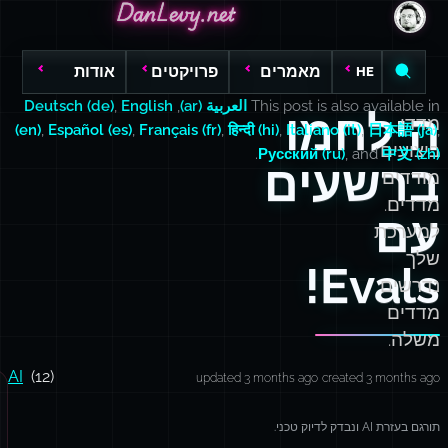
DanLevy.net
DanLevy.net
DanLevy.net
מאמרים
פרויקטים
אודות
HE
This post is also available in
العربية (ar)
,
English
,
Deutsch (de)
הילחמו
מדדי
(en)
,
Español (es)
,
Français (fr)
,
हिन्दी (hi)
,
Italiano (it)
,
日本語 (ja)
,
ביצועים
.
Русский (ru)
, and
中文 (zh)
ברשעים
מודדים
מדדים.
עם
למערכת
שלך
Evals!
נדרשים
מדדים
משלה.
AI
(12)
updated 3 months ago
created 3 months ago
תורגם בעזרת AI ונבדק לדיוק טכני.