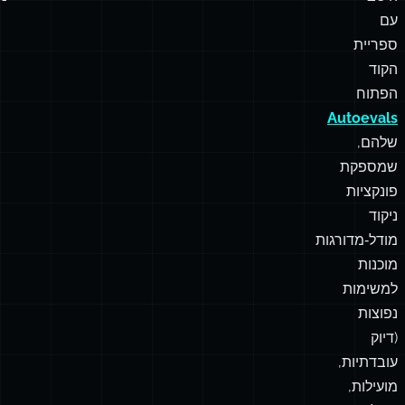
בין
ול
יר
גרסאות.
א
פ
משתלבת
ני
היטב
נ
עם
ספריית
הקוד
הפתוח
Autoevals
שלהם,
שמספקת
פונקציות
ניקוד
מודל‑מדורגות
מוכנות
למשימות
נפוצות