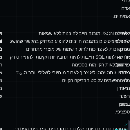
המערכת
שלכם
שימושית
לבני
אדם
אמיתיים.
לא
לפני
פלט JSON מובנה חייב להיבנות ללא שגיאות
א
ת
שינוי
“הפלט
כל הציטוטים בתגובה חייבים להופיע במדויק בהקשר שהושג
יכ
מודל
צריך
תגובות לא צריכות להזכיר שמות של מוצרי מתחרים
ל
ב
או
להיות
שאילתות SQL חייבות להיות תחביריות תקינות ולהתייחס רק
ז
ד
מדויק”.
פרומפט,
לטבלאות הקיימות בסכימה
תכ
זה
כתבו
סיווג סנטימנט לא צריך לעבור מ‑חיובי לשלילי יותר מ‑3 %
אי
מה
לא
מהפעמים על סט הבדיקה הקיים
צו
נראה
מבחן.
ב
רע.
יותר
שו