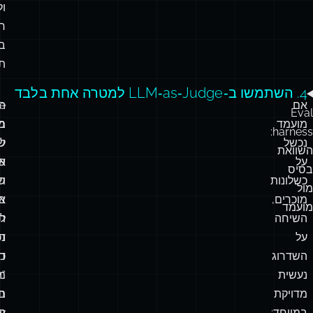
ש
מ
ב
המ
ול
ר
בד
תק
4. השתמשו ב‑LLM‑as‑Judge למטרה אחת בלבד
אם
ה
e
Eval
מועמד
בו
מו
harness:
נכשל
ש
ל
השוואת
על
א
פ
בסיס
כשלונות
ש
ת
מול
מוכרים,
בו
אי
מועמד
השיחה
ת
ל
על
נכ
דט