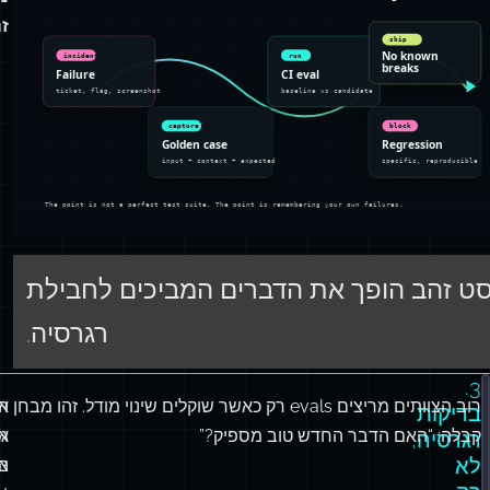
מו
מ
מ
ז
ט זהב הופך את הדברים המביכים לחבילת
רגרסיה.