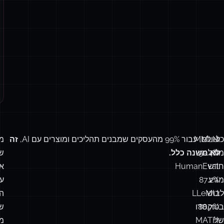
כל
MMLU:
ואולם, עבור 99% מהעסקים שמבנים תהליכים ומוצרים עם AI,
זה
מ
מודל
92.4%.
לא משנה כלל.
ש
חדש
HumanEval:
אי