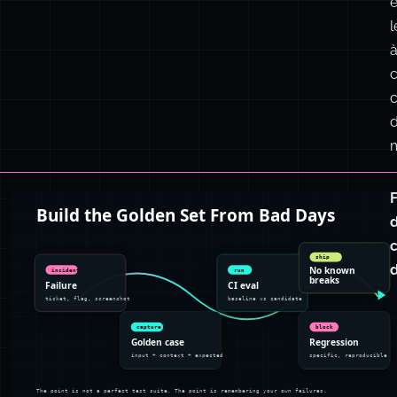
l
d
d