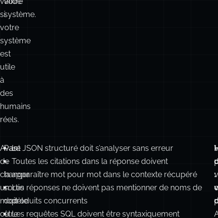
si
système.
votre
système
est
utile
à
des
humains
réels.
Avant
Pas
Le JSON structuré doit s’analyser sans erreur
de
«
Toutes les citations dans la réponse doivent
d
changer
la
apparaître mot pour mot dans le contexte récupéré
v
:
un
sortie
Les réponses ne doivent pas mentionner de noms de
c
v
modèle
doit
produits concurrents
ou
être
Les requêtes SQL doivent être syntaxiquement