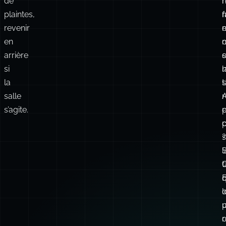
plaintes,
revenir
e
en
m
arrière
e
s
si
l
la
s
salle
s’agite.
e
p
?
s
S
l
q
B
o
l
p