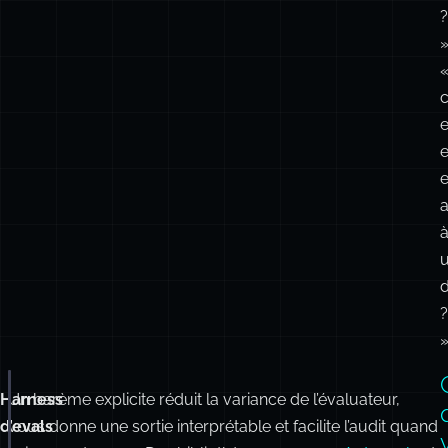
?
»
c
e
e
e
?
Harness
Un barème explicite réduit la variance de l’évaluateur,
async
function
judgeHelpfulness
(
userQuery
:
string
,
d’evals
vous donne une sortie interprétable et facilite l’audit quand
modelResponse
:
string
:
le juge se trompe. Des bibliothèques comme
Autoevals
et