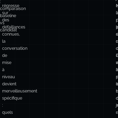
régresse
e
comparaison
sur
u
l
baseline
des
vs
défaillances
l
candidat
connues,
s
la
conversation
d
de
il
mise
n
à
l
niveau
devient
l
merveilleusement
spécifique
d
:
j
n
quels
:
e
cas
: