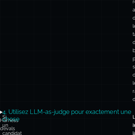
l
t
b
l
r
d
4. Utilisez LLM-as-judge pour exactement une
Si
U
chose
Harness
un
a
l
d’evals
candidat
l
: