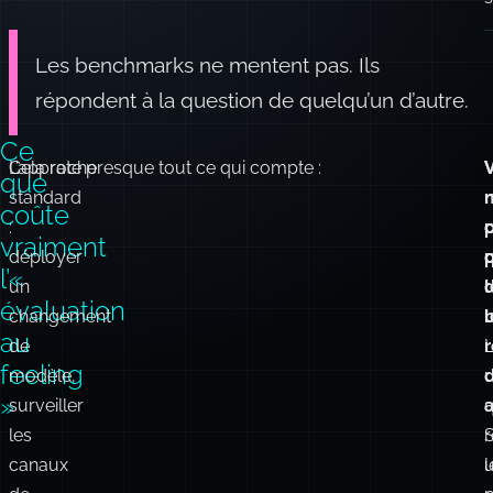
Les benchmarks ne mentent pas. Ils
répondent à la question de quelqu’un d’autre.
Ce
L’approche
Cela rate presque tout ce qui compte :
que
standard
coûte
:
vraiment
déployer
l’«
un
l
d
évaluation
changement
b
l
au
de
feeling
modèle,
u
»
surveiller
q
a
les
r
S
canaux
l
de