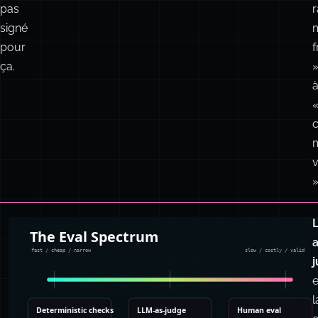
signé
pour
f
ça.
v
»
a
e
l