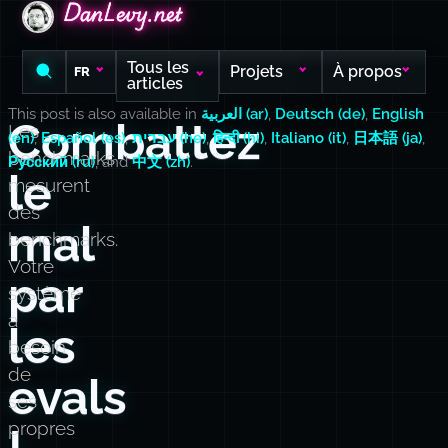
DanLevy.net
DanLevy.net
DanLevy.net
Tous les
Projets
À propos
FR
articles
This post is also available in
العربية (ar)
,
Deutsch (de)
,
English
Combattez
Les
(en)
,
Español (es)
,
עברית (he)
,
हिन्दी (hi)
,
Italiano (it)
,
日本語 (ja)
,
benchmarks
Русский (ru)
, and
中文 (zh)
.
le
mesurent
des
mal
benchmarks.
Votre
par
système
a
les
besoin
de
evals
ses
propres
!