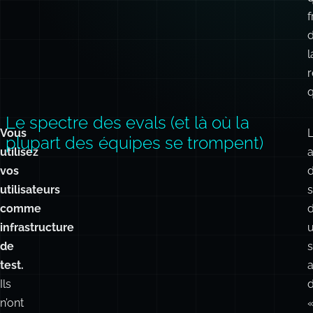
f
l
r
q
Le spectre des evals (et là où la
Vous
plupart des équipes se trompent)
utilisez
vos
d
utilisateurs
s
comme
infrastructure
de
s
test.
a
Ils
n’ont
pas
r