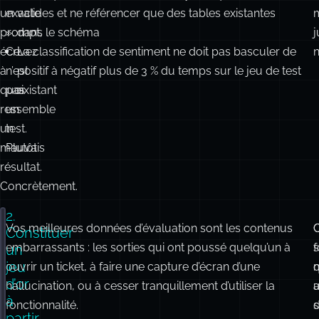
un
exacte
valides et ne référencer que des tables existantes
prompt,
».
dans le schéma
écrivez
Ce
La classification de sentiment ne doit pas basculer de
n
à
n’est
positif à négatif plus de 3 % du temps sur le jeu de test
quoi
pas
existant
ressemble
un
un
test.
mauvais
Plutôt
résultat.
:
Concrètement.
2.
Vos meilleures données d’évaluation sont les contenus
type
EvalResult
=
 { passed
:
boolean
; reason
?:
string
 
Constituer
embarrassants : les sorties qui ont poussé quelqu’un à
f
un
const
 evals
:
Record
<
string
, (
output
:
string
, 
context
:
jeu
ouvrir un ticket, à faire une capture d’écran d’une
q
// Le JSON doit s'analyser
d’or
hallucination, ou à cesser tranquillement d’utiliser la
u
validJson
:
 (
output
) 
=>
 {
à
fonctionnalité.
s
d
try
 {
partir
JSON
.
parse
(output);