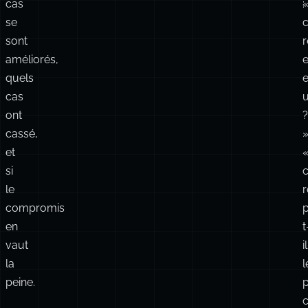
se
c
sont
améliorés,
e
quels
e
cas
u
ont
?
cassé,
»
et
si
le
compromis
en
t
vaut
il
la
l
peine.
p
c