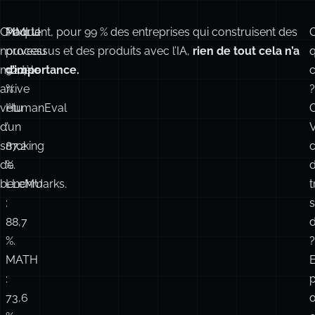
Chaque
MMLU
Pourtant, pour 99 % des entreprises qui construisent des
nouveau
:
processus et des produits avec l’IA,
rien de tout cela n’a
q
modèle
92,4
d’importance.
arrive
%.
?
vêtu
HumanEval
d’un
:
smoking
87,2
de
%.
benchmarks.
LLeMU
t
:
88,7
d
%.
?
MATH
:
73,6
%.