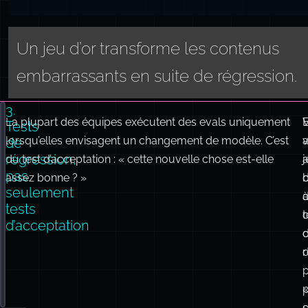
Un jeu d’or transforme les contenus
embarrassants en suite de régression.
3.
La plupart des équipes exécutent des evals uniquement
interface
GoldenCase
 {
Tests
id
:
string
;
lorsqu’elles envisagent un changement de modèle. C’est
v
de
input
:
string
;
régression,
du test d’acceptation : « cette nouvelle chose est-elle
a
j
context
:
Record
<
string
, 
unknown
>;
pas
assez bonne ? »
d
expectedBehavior
:
 {
seulement
mustContain
?:
string
[];
tests
mustNotContain
?:
string
[];
t
d’acceptation
structureCheck
?:
 (
output
:
string
) 
=>
boolean
;
minSimilarityToReference
?:
number
; 
// similarité 
r
};
:
sourceIncident
?:
string
; 
// lien vers le rapport de
}
e