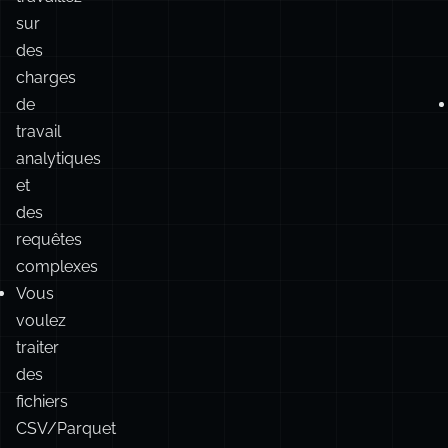
les
d
fonctions
il
edge
Vous
?
travaillez
sur
des
charges
de
travail
analytiques
et
des
requêtes
complexes
Vous