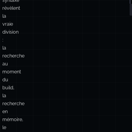
Exemples
Recherche de site statique avec Pagefind
Les
d’implémentation
différences
de
syntaxe
révèlent
la
vraie
division
:
la
recherche
au
moment
du
build,