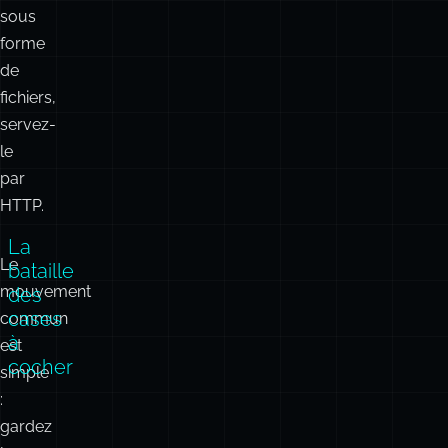
construisez
un
index,
stockez-
le
sous
forme
de
fichiers,
servez-
le
par
HTTP.
La
Le
bataille
mouvement
des