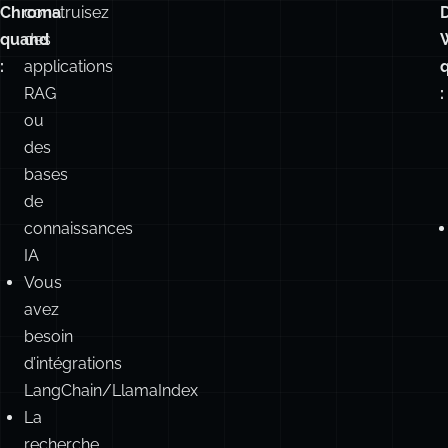
Choisissez
Choisissez LanceDB quand :
Vous
Chroma
construisez
quand
des
:
applications
RAG
:
ou
des
bases
de
connaissances
IA
Vous
avez