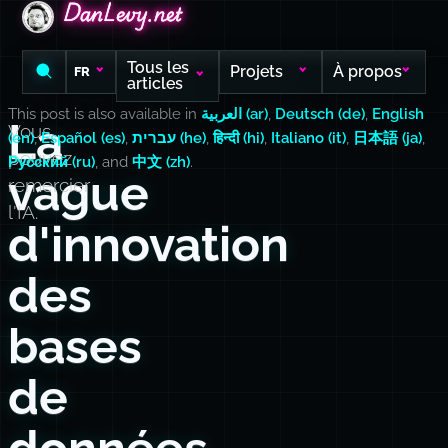
DanLevy.net
DanLevy.net
DanLevy.net
Tous les
Projets
À propos
FR
articles
This post is also available in
العربية (ar)
,
Deutsch (de)
,
English
La
Vous
(en)
,
Español (es)
,
עברית (he)
,
हिन्दी (hi)
,
Italiano (it)
,
日本語 (ja)
,
pouvez
Русский (ru)
, and
中文 (zh)
.
vague
remercier
l'IA.
d'innovation
des
bases
de
données