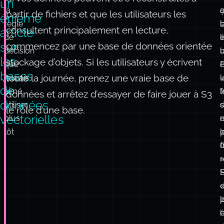
Pas
Voici
C
L
Si vos données peuvent être reconstruites à
un
la
ç
partir de fichiers et que les utilisateurs les
énième
règle
l
b
consultent principalement en lecture,
article
de
l
e
sur
commencez par une base de données orientée
décision
u
b
les
stockage d’objets. Si les utilisateurs y écrivent
que
bases
toute la journée, prenez une vraie base de
j’aurais
l
de
aimé
l
données et arrêtez d’essayer de faire jouer à S3
données
utiliser
s
le rôle d’une base.
vectorielles
plus
e
tôt
l
:
f