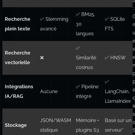
*
Feature
Pagefind
Orama
Chroma
:
✅ BM25,
Recherche
✅ Stemming
✅ SQLite
30
n
plein texte
avancé
FTS
langues
✅
Recherche
e
❌
Similarité
✅ HNSW
vectorielle
cosinus
✅
Intégrations
✅ Pipeline
Aucune
LangChain,