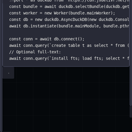
await
 table.
add
([
{ text
:
"
machine learning concepts
"
, category
:
"
re
{ text
:
"
deep learning fundamentals
"
, category
:
"
r
]);
DuckDB-
import
import
 { create, insert, search } 
*
as
 duckdb 
from
"
https://cdn.jsdelivr.net/np
from
'
@orama/orama
'
I
const
 bundle 
=
await
 duckdb.
selectBundle
(duckdb.
getJ
WASM
const
const
 db 
 worker 
=
create
=
new
({
Worker
(bundle.mainWorker);
:
const
schema
 db 
:
 {
=
new
 duckdb.
AsyncDuckDB
(
new
 duckdb.
Console
await
title
 db.
:
instantiate
'
string
'
,
(bundle.mainModule, bundle.pthre
content
:
'
string
'
,
const
embedding
 conn 
=
:
await
'
vector[1536]
 db.
connect
'
();
await
}
 conn.
query
(
`create table t as select * from (v
})
// Optional full-text:
await
 conn.
query
(
`install fts; load fts; select * fr
await
insert
(db, {
title
:
'
Getting Started
'
,
content
:
'
Learn the basics
'
,
embedding
:
await
generateEmbedding
(
'
Learn the basic
})