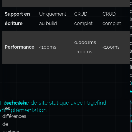
IA/RAG
intégré
LlamaIndex
l
JSON/WASM
Mémoire +
Basé sur un
o
Stockage
statique
plugins S3
serveur*
d
Support en
Uniquement
CRUD
CRUD
l
écriture
au build
complet
complet
0,0001ms
Performance
<100ms
<100ms
l
- 100ms
o
f
o
(