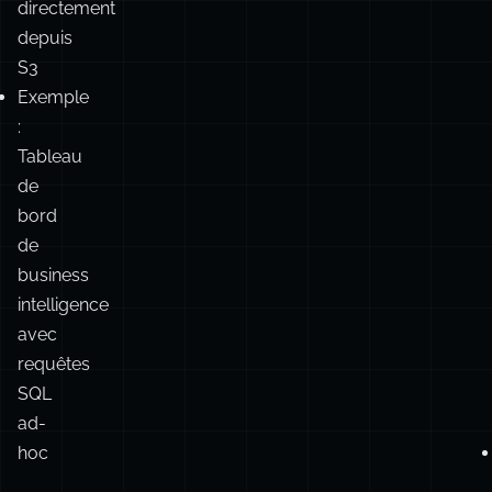
voulez
traiter
des
fichiers
CSV/Parquet
directement
depuis
S3
Exemple
:
Tableau
de
bord
de
business
intelligence
avec