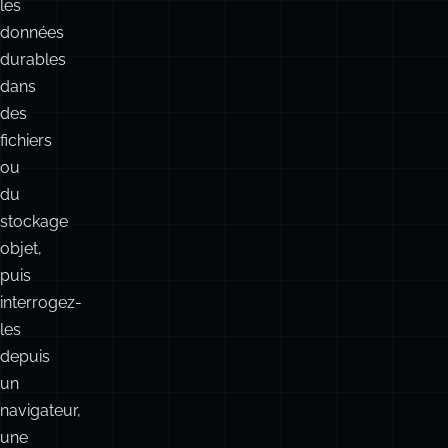
cases
commun
à
est
cocher
simple
:
gardez
les
données
durables
dans
des
fichiers
ou
du
stockage
objet,
puis
interrogez-