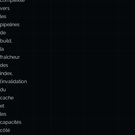
la
complexité.
Cela
déplace
la
complexité
vers
les
pipelines
de
build,
la
fraîcheur
des
index,
l’invalidation
du