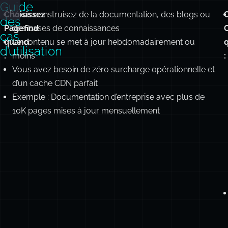
const
 results 
=
await
search
(db, {
term
:
'
basics
'
,
mode
:
'
hybrid
'
// Combines text + vector search
})
Guide
Choisissez
Vous construisez de la documentation, des blogs ou
des
Pagefind
des bases de connaissances
cas
quand
Le contenu se met à jour hebdomadairement ou
d’utilisation
:
moins
:
Vous avez besoin de zéro surcharge opérationnelle et
d’un cache CDN parfait
Exemple : Documentation d’entreprise avec plus de
10K pages mises à jour mensuellement