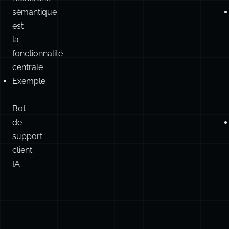
besoin
d’intégrations
LangChain/LlamaIndex
La
recherche
sémantique
est
la
fonctionnalité
centrale
Exemple
:
Bot
de
support
client