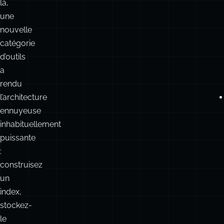
RAG
sur
en
une
prototype.
seule
Pour
case.
ceux-
là,
une
nouvelle
catégorie
d’outils
a
rendu
l’architecture
ennuyeuse
inhabituellement
puissante
: