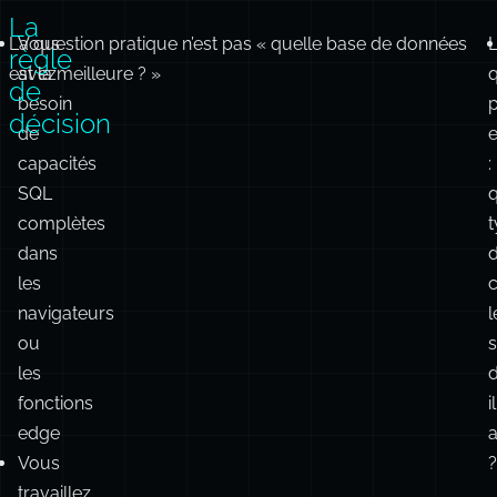
IA
La
La question pratique n’est pas « quelle base de données
Vous
règle
est la meilleure ? »
avez
q
de
besoin
p
décision
de
e
capacités
:
SQL
complètes
dans
les
navigateurs
l
ou