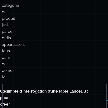
ne
sont
pas
la
même
catégorie
de
produit
juste
parce
qu’ils
apparaissent
tous
dans
des
démos