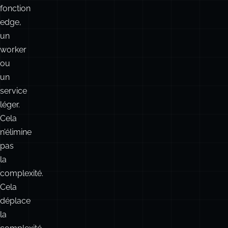
les
depuis
un
navigateur,
une
fonction
edge,
un
worker
ou
un
service
léger.
Cela
n’élimine
pas