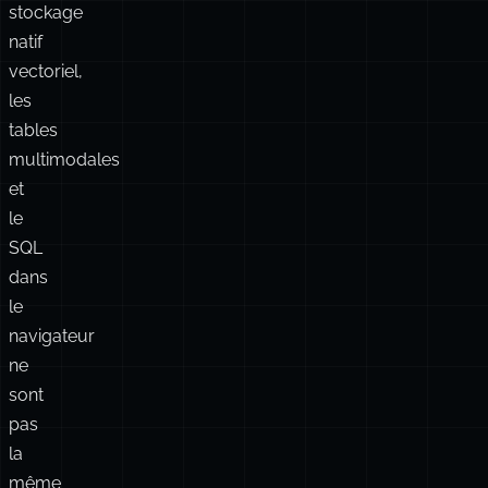
la
recherche
en
mémoire,
le
stockage
natif
vectoriel,
les
tables
multimodales
et
le
SQL
dans
le
navigateur