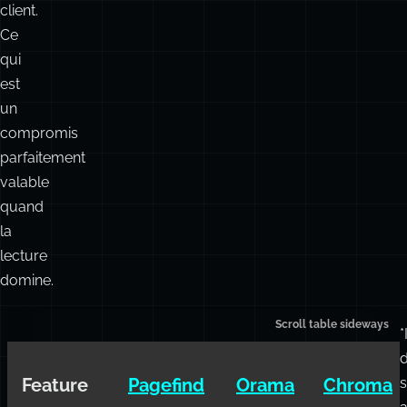
cache
et
les
capacités
côté
client.
Ce
qui
est
un
compromis
parfaitement
valable
quand
la
lecture
domine.