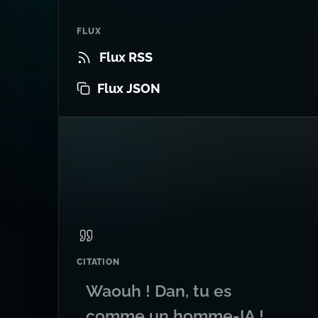
FLUX
Flux RSS
Flux JSON
CITATION
Waouh ! Dan, tu es
comme un homme-IA !