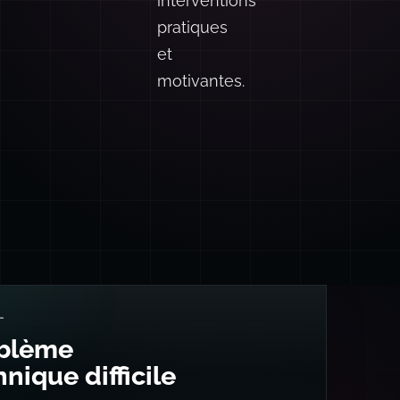
interventions
pratiques
et
motivantes.
L
blème
nique difficile