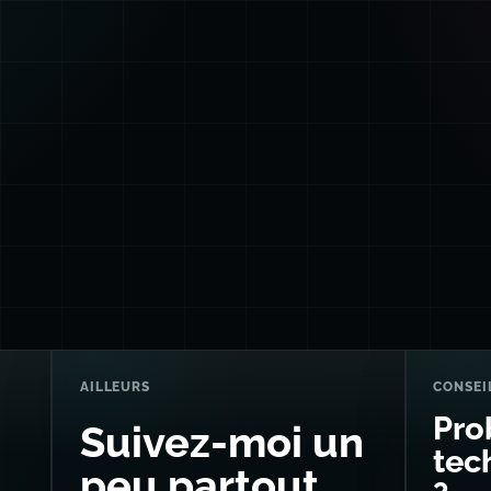
AILLEURS
CONSEI
Pro
Suivez-moi un
tech
peu partout...