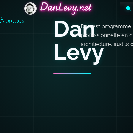
DanLevy.net
DanLevy.net
DanLevy.net
Dan
À propos
Dan est programmeur,
professionnelle en d
Levy
architecture, audits 