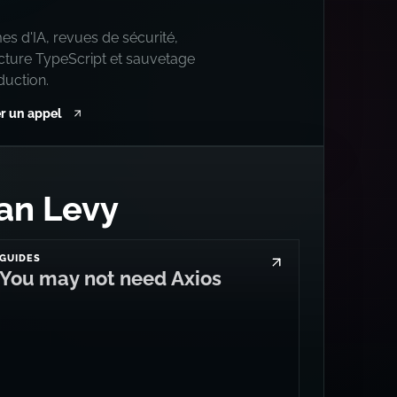
s d'IA, revues de sécurité,
ecture TypeScript et sauvetage
duction.
r un appel
an Levy
GUIDES
You may not need Axios