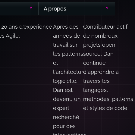
À propos
 20 ans d'expérience
Après des
Contributeur actif
s Agile,
années de
de nombreux
travail sur
projets open
les patterns
source, Dan
et
continue
l'architecture
d'apprendre à
logicielle,
travers les
Dan est
langages,
devenu un
méthodes, patterns
expert
et styles de code.
recherché
pour des