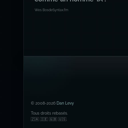
Wes Bos
de
Syntax.fm
© 2008-2026
Dan Levy
Tous droits rebasés.
🇿🇦 🇮🇪 🇬🇧 🇺🇸.