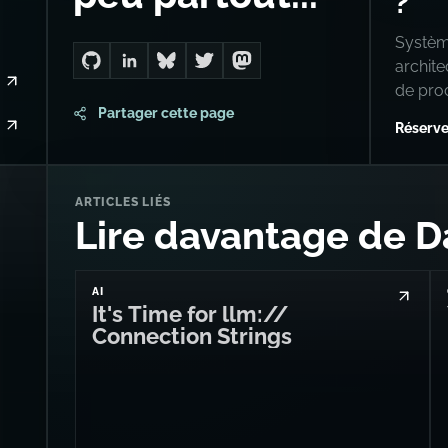
?
Système
archit
Go to Dan's GitHub
Connect with me on LinkedIn
Follow me on Bluesky
Follow me on Twitter
Follow me on Mastodon
de pro
Partager cette page
Réserve
ARTICLES LIÉS
Lire davantage de D
AI
It's Time for llm://
Connection Strings