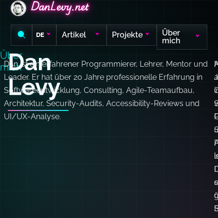
DanLevy.net
DanLevy.net
DanLevy.net
Über
Artikel
Projekte
DE
mich
Dan
Über
Dan ist ein erfahrener Programmierer, Lehrer, Mentor und
A
mich
Leader. Er hat über 20 Jahre professionelle Erfahrung in
a
Levy
Softwareentwicklung, Consulting, Agile-Teamaufbau,
i
C
Architektur, Security-Audits, Accessibility-Reviews und
v
UI/UX-Analyse.
P
A
P
i
l
e
s
g