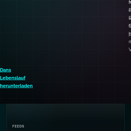
m
P
f
C
p
h
V
Dans
Lebenslauf
herunterladen
FEEDS