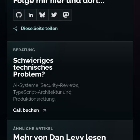
Folge mir hier und dort...
Go to Dan's GitHub
Connect with me on LinkedIn
Follow me on Bluesky
Follow me on Twitter
Follow me on Mastodon
Diese Seite teilen
BERATUNG
Schwieriges
technisches
Problem?
AI-Systeme, Security-Reviews,
TypeScript-Architektur und
Produktionsrettung.
Call buchen
ÄHNLICHE ARTIKEL
Mehr von Dan Levy lesen