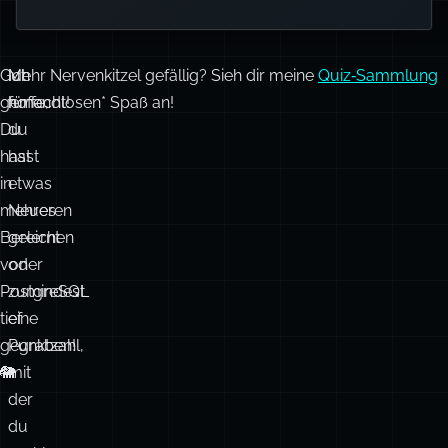
Gut
Ich
Mehr Nervenkitzel gefällig? Sieh dir meine
Quiz‑Sammlung
gemacht!
hoffe,
für endlosen* Spaß an!
Du
du
hast
hast
in
etwas
mehreren
Neues
Bereichen
gelernt
von
oder
PostgreSQL
zumindest
tief
eine
gegraben!
Punktzahl,
🐘
mit
der
du