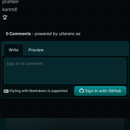
prahlen
kannst!
🏆