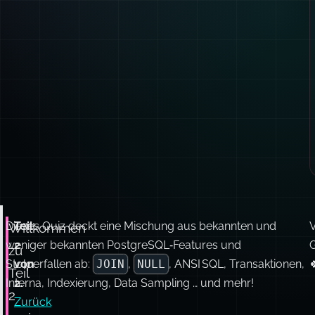
Dieses Quiz deckt eine Mischung aus bekannten und
Teil
V
Willkommen
weniger bekannten PostgreSQL‑Features und
2
G
zu
Stolperfallen ab:
von
JOIN
,
NULL
, ANSI SQL, Transaktionen,

Teil
Interna, Indexierung, Data Sampling … und mehr!
2.
2
Zurück