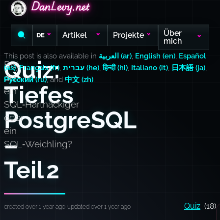
DanLevy.net
DanLevy.net
DanLevy.net
Über
Artikel
Projekte
DE
mich
This post is also available in
العربية (ar)
,
English (en)
,
Español
Quiz:
Bist
(es)
,
Français (fr)
,
עברית (he)
,
हिन्दी (hi)
,
Italiano (it)
,
日本語 (ja)
,
du
Русский (ru)
, and
中文 (zh)
.
Tiefes
ein
SQL‑Hartnäckiger
PostgreSQL
oder
ein
–
SQL‑Weichling?
Teil 2
Quiz
(18)
created over 1 year ago
updated over 1 year ago