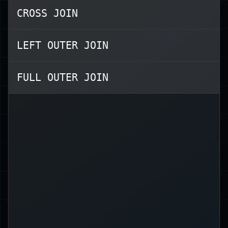
UNION
Operation denken lassen,
CROSS JOIN
?
ALL
❌.
JOIN ALL
Die Antwort hier ist
LEFT OUTER JOIN
Die korrekten JOIN‑Typen sind:
FULL OUTER JOIN
(Standard‑JOIN)
INNER JOIN
LEFT OUTER
(oder
LEFT JOIN
)
JOIN
RIGHT OUTER
(oder
RIGHT JOIN
)
JOIN
FULL OUTER
(oder
FULL JOIN
)
JOIN
(das kartesische
CROSS JOIN
Produkt, sofern ein späteres
‑Klausel es filtert)
WHERE