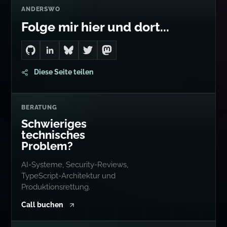
ANDERSWO
Folge mir hier und dort...
Go to Dan's GitHub
Connect with me on LinkedIn
Follow me on Bluesky
Follow me on Twitter
Follow me on Mastodon
Diese Seite teilen
BERATUNG
Schwieriges
technisches
Problem?
AI-Systeme, Security-Reviews,
TypeScript-Architektur und
Produktionsrettung.
Call buchen