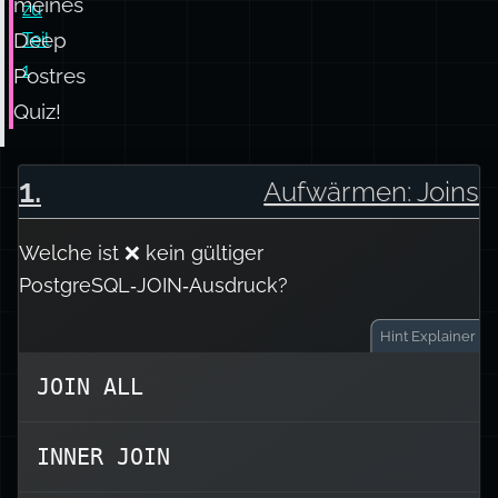
meines
zu
Deep
Teil
1
Postres
Quiz!
1
.
Aufwärmen: Joins
Welche ist ❌ kein gültiger
PostgreSQL‑JOIN‑Ausdruck?
Hint
Explainer
JOIN ALL
, oder?
CROSS JOIN
Du kanntest
INNER JOIN
an eine andere
JOIN ALL
Hat dich