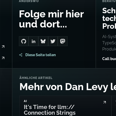
ANDERSWO
BERAT
Sch
Folge mir hier
tec
und dort...
Pro
AI-Sys
TypeSc
Go to Dan's GitHub
Connect with me on LinkedIn
Follow me on Bluesky
Follow me on Twitter
Follow me on Mastodon
Produk
Diese Seite teilen
Call b
ÄHNLICHE ARTIKEL
Mehr von Dan Levy l
AI
It's Time for llm://
Connection Strings