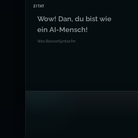
ZITAT
Wow! Dan, du bist wie
ein AI-Mensch!
Wes Bos
von
Syntax.fm