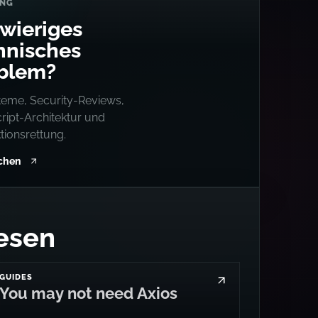
UNG
wieriges
hnisches
blem?
teme, Security-Reviews,
ript-Architektur und
tionsrettung.
uchen
esen
GUIDES
You may not need Axios