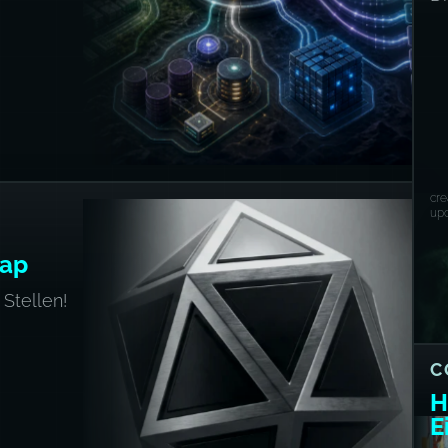
H
D
cr
up
Map
Stellen!
C
H
E