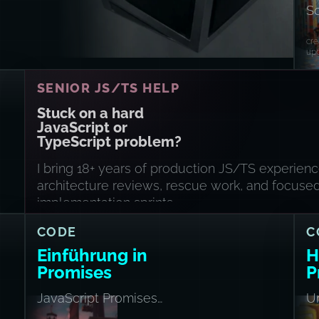
M
So
cre
upd
SENIOR JS/TS HELP
Stuck on a hard
JavaScript or
TypeScript problem?
I bring 18+ years of production JS/TS experienc
architecture reviews, rescue work, and focuse
implementation sprints.
CODE
C
Einführung in
H
Promises
P
JavaScript Promises
U
machen Spaß!
un