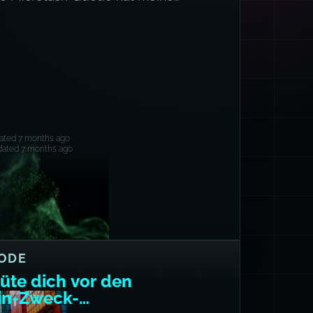
ausaufgaben gefressen (und meinen
ebugging-Kontext).
eated 7 months ago
dated 7 months ago
ODE
üte dich vor den
in-Zweck-