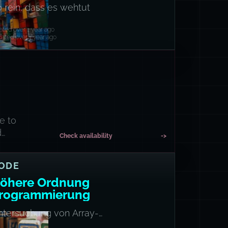
enschen
 rein, dass es wehtut
ated over 1 year ago
ated over 1 year ago
e to
d
Check availability
->
ODE
öhere Ordnung
rogrammierung
ntersuchung von Array-
d Set-basierten Pipeline-