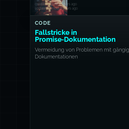
created almost 8 years ago
updated almost 2 years ago
CODE
Fallstricke in
Promise‑Dokumentation
Vermeidung von Problemen mit gängi
Dokumentationen