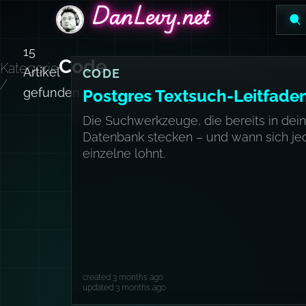
DanLevy.net
DanLevy.net
DanLevy.net
15
Code
Kategorie
Artikel
CODE
/
gefunden
Postgres Textsuch-Leitfade
Die Suchwerkzeuge, die bereits in dein
Datenbank stecken – und wann sich je
einzelne lohnt.
created 3 months ago
updated 3 months ago