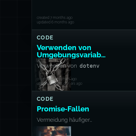
created 7 months ago
updated 6 months ago
CODE
Verwenden von
Umgebungsvariablen
in NodeJS
Verwenden von
dotenv
created over 7 years ago
updated almost 6 years ago
CODE
Promise‑Fallen
Vermeidung häufiger
Fehler