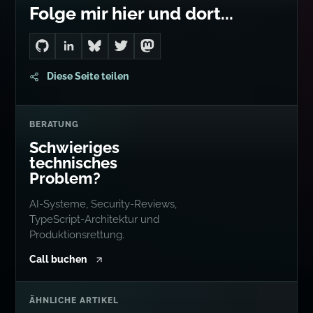
Folge mir hier und dort...
Go to Dan's GitHub
Connect with me on LinkedIn
Follow me on Bluesky
Follow me on Twitter
Follow me on Mastodon
Diese Seite teilen
BERATUNG
Schwieriges
technisches
Problem?
AI-Systeme, Security-Reviews,
TypeScript-Architektur und
Produktionsrettung.
Call buchen
ÄHNLICHE ARTIKEL