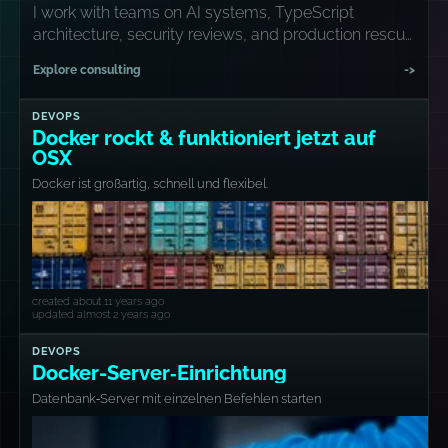
I work with teams on AI systems, TypeScript
architecture, security reviews, and production rescue
missions.
Explore consulting
->
DEVOPS
Docker rockt & funktioniert jetzt auf
OSX
Docker ist großartig, schnell und flexibel.
created about 11 years ago
updated almost 2 years ago
DEVOPS
Docker-Server‑Einrichtung
Datenbank‑Server mit einzelnen Befehlen starten