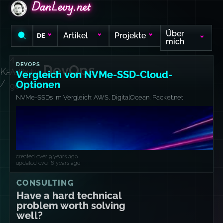
DanLevy.net
DanLevy.net
DanLevy.net
Über
Artikel
Projekte
DE
mich
4
DEVOPS
DevOps
Kategorie
Artikel
Vergleich von NVMe-SSD-Cloud-
/
Optionen
gefunden
NVMe-SSDs im Vergleich: AWS, DigitalOcean, Packet.net
created over 9 years ago
updated over 6 years ago
CONSULTING
Have a hard technical
problem worth solving
well?