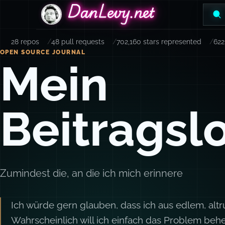
DanLevy.net
DanLevy.net
DanLevy.net
28 repos
48 pull requests
702,160 stars represented
622
OPEN SOURCE JOURNAL
Mein
Beitragsl
Zumindest die, an die ich mich erinnere
Ich würde gern glauben, dass ich aus edlem, altr
Wahrscheinlich will ich einfach das Problem beh