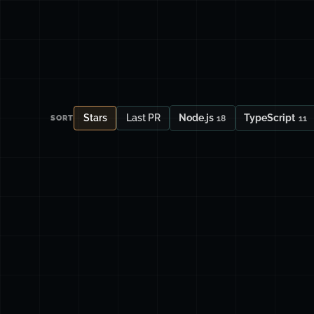
Stars
Last PR
Node.js
TypeScript
18
11
SORT