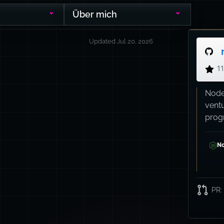
Über mich
Updated Jul 20, 2026
1
Node
vent
prog
D
No
PR
: