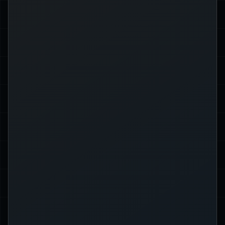
oder zu lesen.
Leerzeichen führen dazu, dass die
Shell den Befehl als auszuführendes
Programm interpretiert, was beim
Setzen einer Variable nicht gewünscht
ist.
Außerdem ist Bash case‑sensitive,
Name
und
NAME
,
name
daher sind
unterschiedliche Variablen.
Schließlich dürfen Variablennamen
keine Leerzeichen oder Bindestriche
) enthalten. Verwenden Sie
-
(
) oder camelCase
_
Unterstriche (
stattdessen.