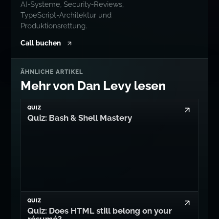
AI-Systeme, Security-Reviews,
TypeScript-Architektur und
Produktionsrettung.
Call buchen
ÄHNLICHE ARTIKEL
Mehr von Dan Levy lesen
QUIZ
Quiz: Bash & Shell Mastery
QUIZ
Quiz: Does HTML still belong on your
résumé?