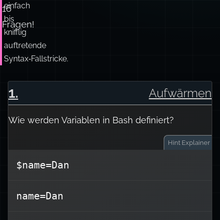
einfach
16
bis
Fragen!
knifflig
auftretende
Syntax‑Fallstricke.
1
.
Aufwärmen
Wie werden Variablen in Bash definiert?
Hint
Explainer
$name=Dan
Variablen in Bash werden ohne
name=Dan
‑Zeichen
=
Leerzeichen um das
deklariert. Zum Beispiel: