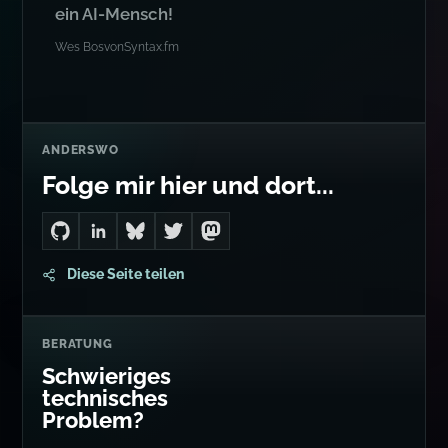
ein AI-Mensch!
Wes Bos
von
Syntax.fm
ANDERSWO
Folge mir hier und dort...
Go to Dan's GitHub
Connect with me on LinkedIn
Follow me on Bluesky
Follow me on Twitter
Follow me on Mastodon
Diese Seite teilen
BERATUNG
Schwieriges
technisches
Problem?