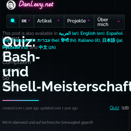
DanLevy.net
DanLevy.net
DanLevy.net
Über
Artikel
Projekte
DE
mich
This post is also available in
العربية (ar)
,
English (en)
,
Español
Quiz:
Kannst
(es)
,
Français (fr)
,
עברית (he)
,
हिन्दी (hi)
,
Italiano (it)
,
日本語 (ja)
,
du
Русский (ru)
, and
中文 (zh)
.
Bash‑
mit
Computern
und
reden?
So
Shell‑Meisterschaf
etwa?
Quiz
(18)
created over 1 year ago
updated over 1 year ago
Mit KI übersetzt und auf technische Genauigkeit geprüft.