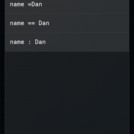
name =Dan
name == Dan
Terminal window
name : Dan
Alice
=
name
den
name
Dies weist der Variable
zu.
"Alice"
Wert
wird verwendet, um
$name
Hinweis:
referenzieren
den Wert einer Variable