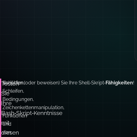
Variablen,
Schärfen (oder beweisen) Sie Ihre Shell‑Skript‑
Fähigkeiten
!
Testen
Schleifen,
Sie
Bedingungen,
Ihre
Zeichenkettenmanipulation,
Bash‑Skript‑Kenntnisse
Funktionen
mit
und
diesen
von