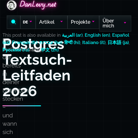
DanLevy.net
DanLevy.net
DanLevy.net
Über
Artikel
Projekte
DE
mich
This post is also available in
العربية (ar)
,
English (en)
,
Español
Postgres
Die
(es)
,
Français (fr)
,
עברית (he)
,
हिन्दी (hi)
,
Italiano (it)
,
日本語 (ja)
,
Suchwerkzeuge,
Русский (ru)
, and
中文 (zh)
.
Textsuch-
die
bereits
Leitfaden
in
deiner
2026
Datenbank
stecken
–
und
wann
sich