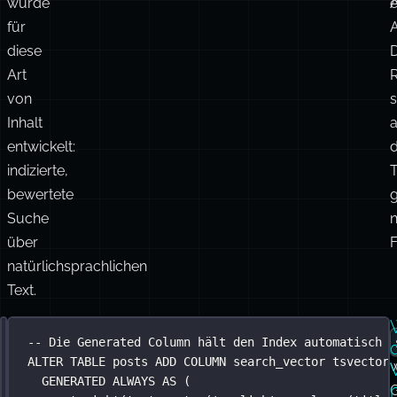
Support-
s
s
Tickets,
d
n
Rechtsdokumente.
i
Die
Volltextsuche
k
A
wurde
A
e
für
A
diese
Art
R
von
Inhalt
entwickelt:
indizierte,
T
bewertete
g
Suche
über
F
natürlichsprachlichen