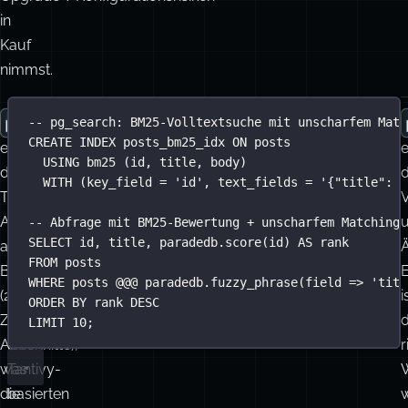
kapselst,
dokumentiere,
dass
du
Upgrade-/Konfigurationsrisiken
in
Kauf
nimmst.
pg_bigm
pg_search
-- pg_search: BM25-Volltextsuche mit unscharfem Matc
CREATE
INDEX
posts_bm25_idx
ON
 posts
erweitert
(von
e
USING
 bm25 (id, title, body)
den
ParadeDB
)
d
WITH
 (key_field 
=
'
id
'
, text_fields 
=
'
{"title": {
Trigramm-
ersetzt
Ansatz
den
-- Abfrage mit BM25-Bewertung + unscharfem Matching 
SELECT
 id, title, 
paradedb
.
score
(id) 
AS
 rank
auf
standardmäßigen
Ä
FROM
 posts
GIN
tsvector
Bigramme
/
-