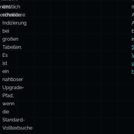
schwächelt.
innerhalb
Muss
von
separat
Volltextabfragen,
f
installiert
Facettensuche
werden;
und
I
nicht
deutlich
enthalten.
schnellere
A
Indizierung
A
bei
großen
i
Tabellen.
Es
ist
ein
H
nahtloser
Upgrade-