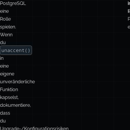
Ausdrücken,
D
wo
die
f
V
Unveränderlichkeitsregeln
f
von
Z
PostgreSQL
i
I
eine
P
B
Rolle
spielen.
e
Wenn
du
unaccent()
in
eine
eigene
unveränderliche
Funktion