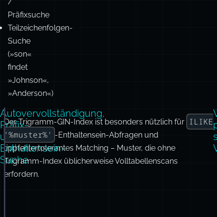
»Micheal
Jordan«,
»Amaon«,
»javascipt«
Autovervollständigung
/
Präfixsuche
Teilzeichenfolgen-
Suche
(»son«
findet
»Johnson«,
»Anderson«)
Autovervollständigung,
ILIKE
Der Trigramm-GIN-Index ist besonders nützlich für
-- Präfix-Matching für Autovervollständigung. Ein Tr
Präfix-
-- aber ein B-Baum-Pattern-Index ist für rein linksv
'%muster%'
-Enthaltensein-Abfragen und
und
s
SELECT
name
FROM
 users
Enthaltensein-
tippfehlertolerantes Matching – Muster, die ohne