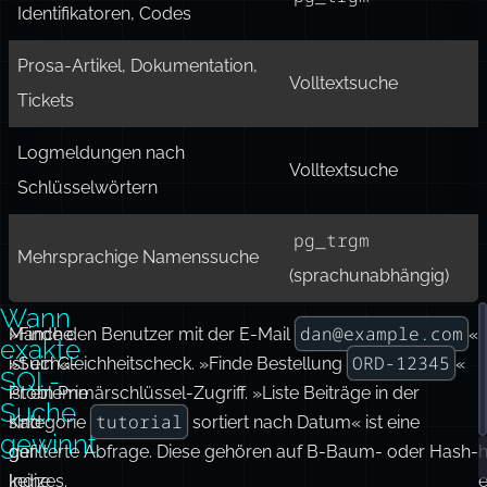
pg_trgm
(oder
Autovervollständigung /
Volltextsuche mit
Präfixsuche
Präfixabfragen)
Kurze Zeichenketten,
pg_trgm
Identifikatoren, Codes
Prosa-Artikel, Dokumentation,
Volltextsuche
Tickets
Logmeldungen nach
Volltextsuche
Schlüsselwörtern
pg_trgm
Mehrsprachige Namenssuche
(sprachunabhängig)
Wann
dan@example.com
Manche
»Finde den Benutzer mit der E-Mail
«
D