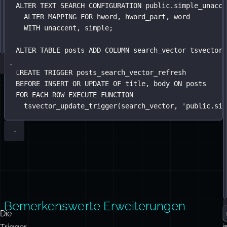
Volltextsuche
-- Trigramm-Ähnlichkeit im Titel fängt Tippfehler ab;
-- Entfernt diakritische Zeichen, sodass "José" zu "
SELECT
CREATE
 id, title,
 EXTENSION 
IF
NOT
EXISTS
 unaccent;
+
+
ts_rank(search_vector, to_tsquery(
'
simple
'
, $
1
)) 
AS
unaccent
CREATE
similarity(title, $
TEXT
 SEARCH 
CONFIGURATION
1
) 
AS
 trgm_score
public
.
simple_unacc
für
f
FROM
 posts
internationale
i
WHERE
ALTER
 search_vector @@ to_tsquery(
TEXT
 SEARCH 
CONFIGURATION
public
'
simple
.
simple_unacce
'
, $
1
)
OR
ALTER
 title % $
 MAPPING 
1
FOR
 hword, hword_part, word
Inhalte:
ORDER BY
WITH
 unaccent, 
 (ts_rank(search_vector, to_tsquery(
simple
;
'
simple
'
,
LIMIT
10
;
ALTER
TABLE
 posts 
ADD
 COLUMN search_vector tsvector;
CREATE
TRIGGER
posts_search_vector_refresh
BEFORE
INSERT
OR
UPDATE
 OF title, body 
ON
 posts
FOR
 EACH 
ROW
EXECUTE
FUNCTION
tsvector_update_trigger(search_vector, 
'
public.sim