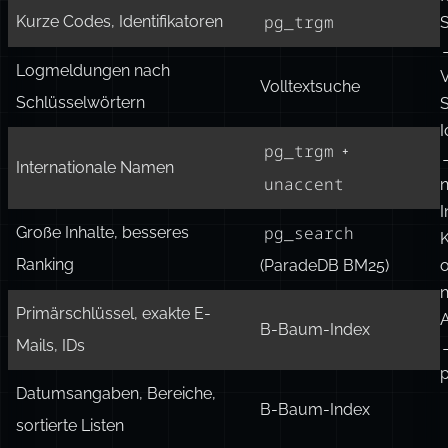
pg_trgm
Tippfehlern
Autovervollständigung,
pg_trgm
Präfixsuche
f
pg_trgm
Kurze Codes, Identifikatoren
Logmeldungen nach
V
Volltextsuche
Schlüsselwörtern
S
I
pg_trgm
+
Internationale Namen
unaccent
I
pg_search
Große Inhalte, besseres
K
Ranking
(ParadeDB BM25)
n