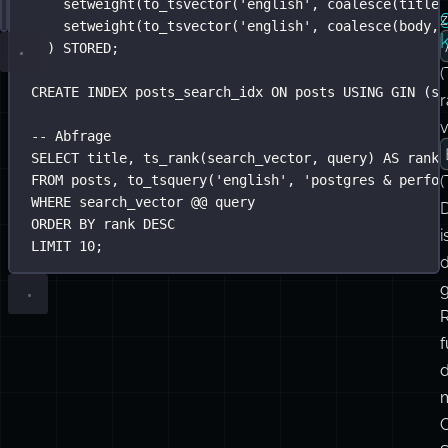
Text.
Volltextsuche
SELECT
-- Die Generated Column hält den Index automatisch a
*
FROM
 posts
einrichten
WHERE
ALTER
 search_vector @@ to_tsquery(
TABLE
 posts 
ADD
 COLUMN search_vector tsvector
'
english
'
, 
'
postgre
w
AND
GENERATED
 category 
ALWAYS
=
'
tutorial
AS
 (
'
AND
 published_at 
setweight(to_tsvector(
>
NOW
() 
-
'
 INTERVAL 
english
'
, 
'
coalesce
6 months
(title,
'
;
z
setweight(to_tsvector(
'
english
'
, 
coalesce
(body, 
) STORED;
(
CREATE
INDEX
posts_search_idx
ON
 posts 
USING
 GIN (se
r
-- Abfrage
SELECT
 title, ts_rank(search_vector, query) 
AS
 rank
FROM
 posts, to_tsquery(
'
english
'
, 
'
postgres & perfor
(
WHERE
 search_vector @@ query
ORDER BY
 rank 
DESC
i
LIMIT
10
;