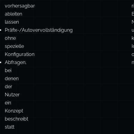
Adressen,
a
Eigennamen,
e
B
die
sich
i
nicht
vorhersagbar
r
ableiten
B
lassen
Präfix-/Autovervollständigung
ohne
spezielle
I
Konfiguration
o
Abfragen,
n
bei
denen
der