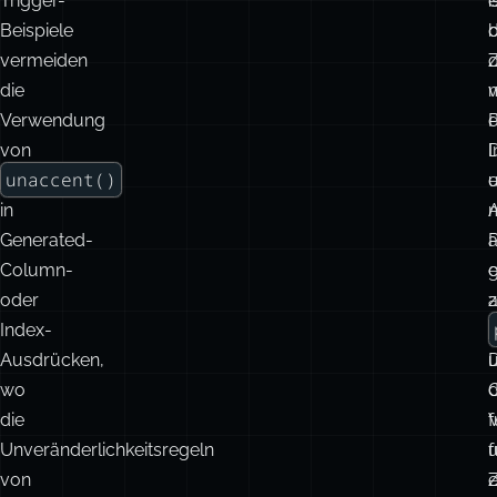
Bemerkenswerte Erweiterungen
Die
Trigger-
i
e
Beispiele
b
d
vermeiden
die
Verwendung
von
D
I
unaccent()
e
in
A
Generated-
P
Column-
e
oder
a
Index-