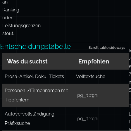
Pfad,
wenn
die
Standard-
Volltextsuche
an
Ranking-
oder
Leistungsgrenzen
stößt.
Entscheidungstabelle
Z
Was du suchst
Empfohlen
Z
Prosa-Artikel, Doku, Tickets
Volltextsuche
m
Personen-/Firmennamen mit