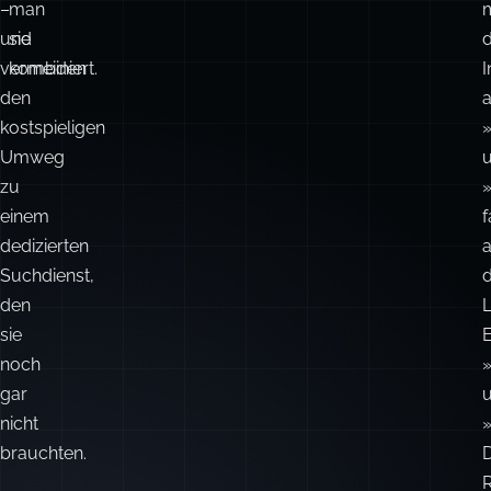
bessere
richtige
i
Suchergebnisse
Wahl
mit
ist
weniger
und
g
Komplexität
wie
–
man
m
und
sie
vermeiden
kombiniert.
I
den
a
kostspieligen
Umweg
zu
einem
f
dedizierten
a
Suchdienst,
den
sie