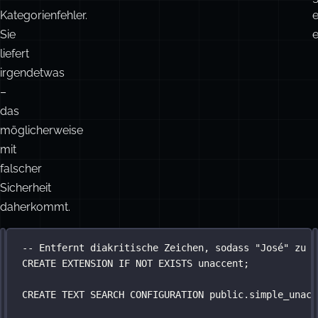
mit
richtigen
s
i
Antworten
n
ist
f
t
ein
Kategorienfehler.
e
Sie
e
liefert
irgendetwas
–
das
möglicherweise
mit
falscher
Sicherheit
daherkommt.