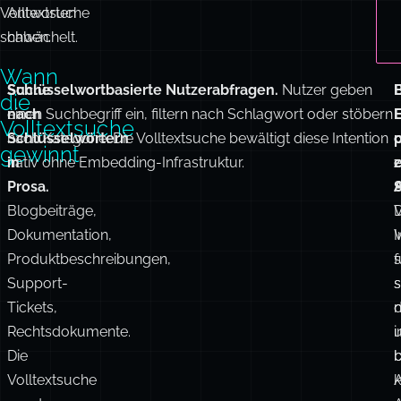
den
für
Bereich,
Probleme
in
einzusetzen,
dem
die
die
richtige
Volltextsuche
Antworten
schwächelt.
haben.
Wann
Suche
Schlüsselwortbasierte Nutzerabfragen.
Nutzer geben
die
nach
einen Suchbegriff ein, filtern nach Schlagwort oder stöbern
F
Volltextsuche
Schlüsselwörtern
nach Kategorie. Die Volltextsuche bewältigt diese Intention
p
gewinnt
in
nativ ohne Embedding-Infrastruktur.
z
Prosa.
Blogbeiträge,
V
D
Dokumentation,
I
V
Produktbeschreibungen,
s
f