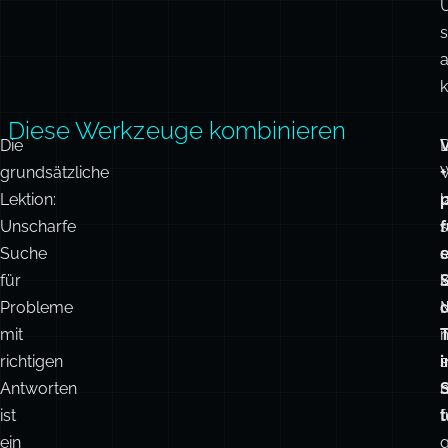
I
i
e
a
k
Diese Werkzeuge kombinieren
Die
D
grundsätzliche
+
Lektion:
l
Unscharfe
s
f
Suche
e
für
k
Probleme