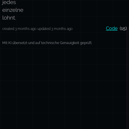
jedes
einzelne
lohnt.
Code
(15)
created 3 months ago
updated 3 months ago
Mit KI übersetzt und auf technische Genauigkeit geprüft.