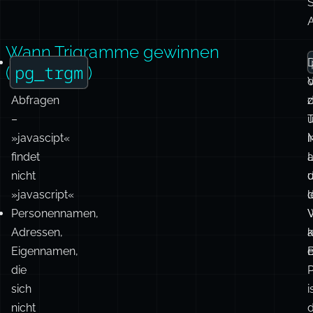
f
d
Wann Trigramme gewinnen
Tippfehler
D
pg_trgm
(
)
in
V
Abfragen
d
z
–
T
»javascipt«
M
i
findet
a
nicht
d
»javascript«
l
Personennamen,
V