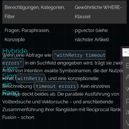
Primärschlüssel, exakte E-
B-Baum-Index
Mails, IDs
p
Datumsangaben, Bereiche,
B-Baum-Index
sortierte Listen
Berechtigungen, Kategorien,
Gewöhnliche WHERE-
Filter
Klausel
Fragen, Paraphrasen,
pgvector (siehe
Konzepte
nächster Artikel)
Hybride
Hybride Suche: zwei ehrliche
Mittle niemals Rohwerte. Volltext-Ran
FTS 
Exak
1. A
Nutzerabfrage
”withRetry
"withRetry timeout
timeout errors”
Wenn eine Abfrage wie
pgv
Konz
1. Ne
Suche:
errors"
in ein Suchfeld eingegeben wird, trägt sie zwei
Zwei
Arten von Intention: exakte Symbolnamen, die der Nutzer
j
Signale,
withRetry
kennt (
), und eine konzeptionelle
ein
timeout errors
Beschreibung (
). Kein einzelnes
m