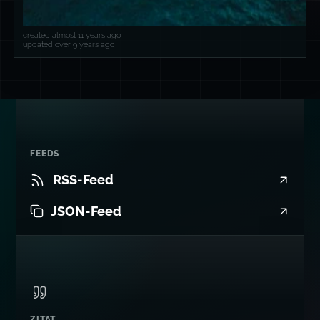
created almost 11 years ago
updated over 9 years ago
FEEDS
RSS-Feed
JSON-Feed
ZITAT