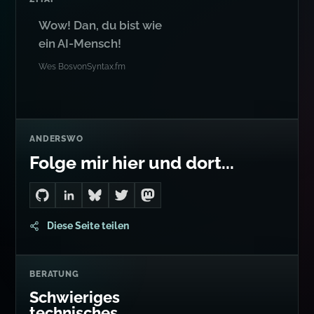
Wow! Dan, du bist wie
ein AI-Mensch!
Wes Bos
von
Syntax.fm
ANDERSWO
Folge mir hier und dort...
Go to Dan's GitHub
Connect with me on LinkedIn
Follow me on Bluesky
Follow me on Twitter
Follow me on Mastodon
Diese Seite teilen
BERATUNG
Schwieriges
technisches