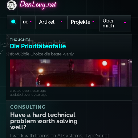
DanLevy.net
DanLevy.net
DanLevy.net
Über
Artikel
Projekte
DE
mich
3
THOUGHTS
Thoughts
Kategorie
Artikel
Die Prioritätenfalle
/
gefunden
Ist Multiple Choice die beste Wahl?
created over 1 year ago
updated over 1 year ago
CONSULTING
Have a hard technical
problem worth solving
well?
I work with teams on AI systems, TypeScript