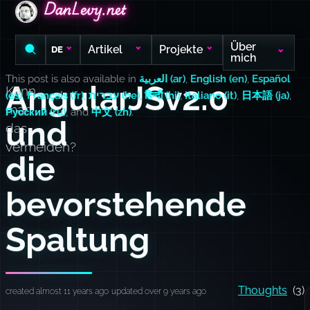
DanLevy.net
DanLevy.net
DanLevy.net
Über
Artikel
Projekte
DE
mich
This post is also available in
العربية (ar)
,
English (en)
,
Español
AngularJSv2.0
Kann
(es)
,
Français (fr)
,
עברית (he)
,
हिन्दी (hi)
,
Italiano (it)
,
日本語 (ja)
,
man
Русский (ru)
, and
中文 (zh)
.
und
das
vermeiden?
die
bevorstehende
Spaltung
Thoughts
(3)
created almost 11 years ago
updated over 9 years ago