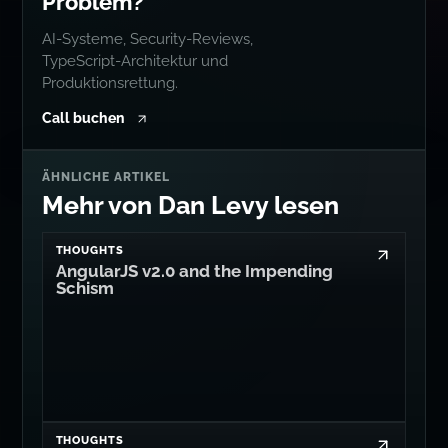
Problem?
AI-Systeme, Security-Reviews,
TypeScript-Architektur und
Produktionsrettung.
Call buchen
ÄHNLICHE ARTIKEL
Mehr von Dan Levy lesen
THOUGHTS
AngularJS v2.0 and the Impending
Schism
THOUGHTS