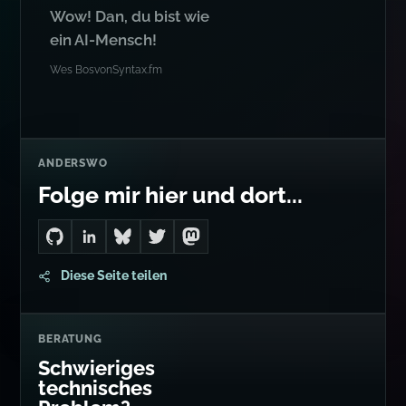
Wow! Dan, du bist wie
ein AI-Mensch!
Wes Bos
von
Syntax.fm
ANDERSWO
Folge mir hier und dort...
Go to Dan's GitHub
Connect with me on LinkedIn
Follow me on Bluesky
Follow me on Twitter
Follow me on Mastodon
Diese Seite teilen
BERATUNG
Schwieriges
technisches