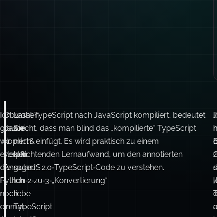
Ich
Obwohl TypeScript nach JavaScript kompiliert, bedeutet
Lassen
J
I
glaube,
das nicht, dass man blind das „kompilierte“ TypeScript
Sie
wir
kopiert & einfügt. Es wird praktisch zu einem
mich
E
erleben
verpflichtenden Lernaufwand, um den annotierten
klar
z
G
die
AngularJS 2.0‑TypeScript‑Code zu verstehen.
sagen:
Python‑2‑zu‑3‑„Konvertierung“
Ich
noch
liebe
T
einmal.
TypeScript.
a