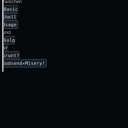
zwischen
Basic
Shell
Usage
und
Gulp
or
Grunt?
Godsend+Misery!