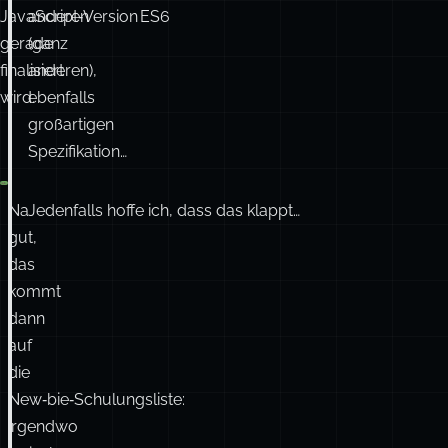
JavaScript‑Version ES6
anderen
gerade
(ganz
finalisiert
anderen),
wird.
ebenfalls
großartigen
Spezifikation…
Na
Jedenfalls hoffe ich, dass das klappt…
gut,
das
kommt
dann
auf
die
New‑bie‑Schulungsliste:
irgendwo