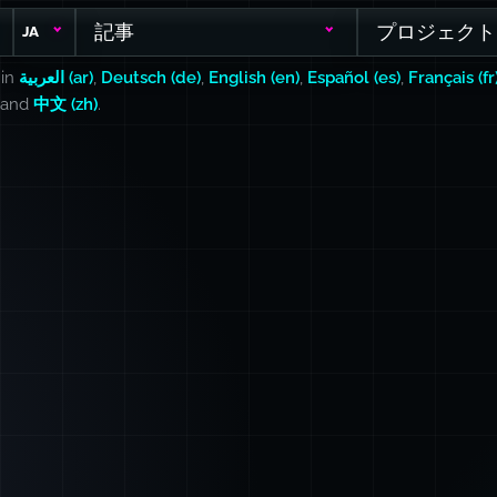
記事
プロジェクト
JA
 in
العربية (ar)
,
Deutsch (de)
,
English (en)
,
Español (es)
,
Français (fr
, and
中文 (zh)
.