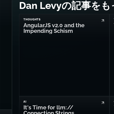
Dan Levyの記事を
THOUGHTS
AngularJS v2.0 and the
Impending Schism
AI
It's Time for llm://
Connection Strings