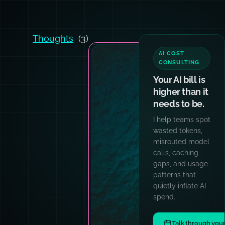
Thoughts
(3)
AI COST
CONSULTING
Your AI bill is
higher than it
needs to be.
I help teams spot
wasted tokens,
misrouted model
calls, caching
gaps, and usage
patterns that
quietly inflate AI
spend.
Talk through you