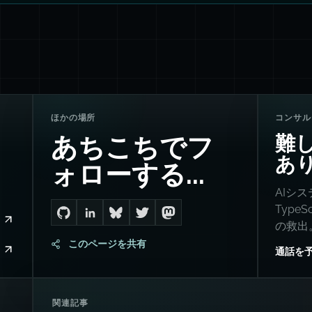
ほかの場所
コンサル
難
あちこちでフ
あ
ォローする...
AIシ
Type
Go to Dan's GitHub
Connect with me on LinkedIn
Follow me on Bluesky
Follow me on Twitter
Follow me on Mastodon
の救出
このページを共有
通話を
関連記事