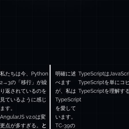
私たちは今、Python
明確に述
TypeScriptはJ
2→3の「移行」が繰
べます
TypeScriptを単
り返されているのを
が、私は
TypeScriptを
見ているように感じ
TypeScript
ます。
を愛して
AngularJS v2.0は変
います。
更点が多すぎる。
と
TC-39の