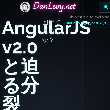
DanLevy.net
DanLevy.net
DanLevy.net
This post is also available
AngularJS
回避で
Italiano (it)
,
Русский (ru)
きる
v2.0
か？
と迫
る分
裂