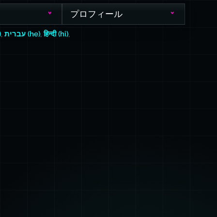
プロフィール
)
,
עברית (he)
,
हिन्दी (hi)
,