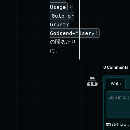
Usage
と
Gulp or
Grunt?
Godsend+Misery!
の間あたり
に。