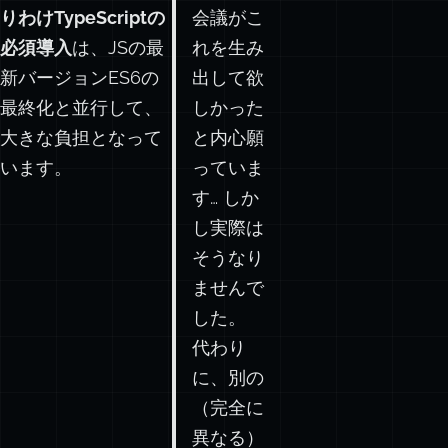
りわけTypeScriptの
会議がこ
必須導入
は、JSの最
れを生み
新バージョンES6の
出して欲
最終化と並行して、
しかった
大きな負担となって
と内心願
います。
っていま
す… しか
し実際は
そうなり
ませんで
した。
代わり
に、別の
（完全に
異なる）