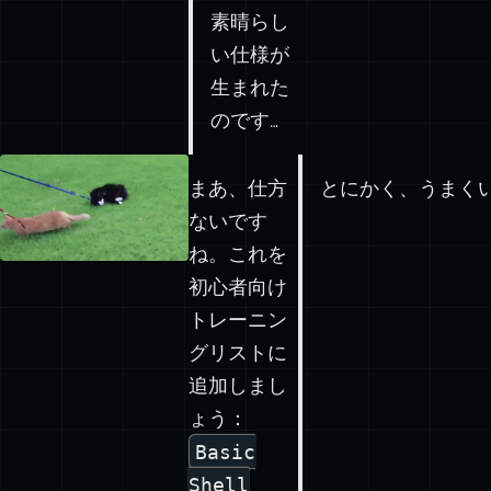
素晴らし
い仕様が
生まれた
のです…
まあ、仕方
とにかく、うまく
ないです
ね。これを
初心者向け
トレーニン
グリストに
追加しまし
ょう：
Basic
Shell