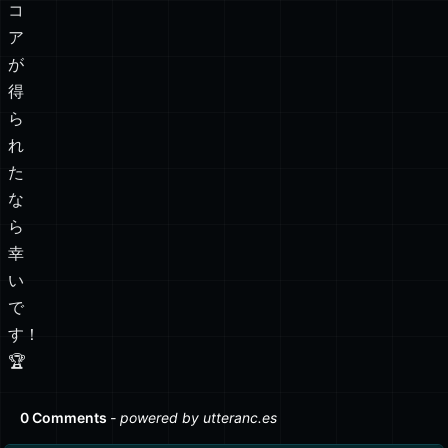
コ
ア
が
得
ら
れ
た
な
ら
幸
い
で
す！
🏆