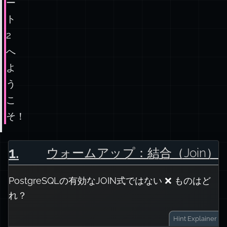
ー
ト
2
へ
よ
う
こ
そ！
1
.
ウォームアップ：結合（Join）
PostgreSQLの有効なJOIN式ではない ❌ ものはど
れ？
Hint
Explainer