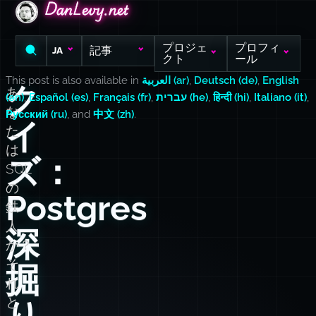
DanLevy.net
DanLevy.net
DanLevy.net
プロジェ
プロフィ
記事
JA
クト
ール
This post is also available in
العربية (ar)
,
Deutsch (de)
,
English
ク
あ
(en)
,
Español (es)
,
Français (fr)
,
עברית (he)
,
हिन्दी (hi)
,
Italiano (it)
,
な
Русский (ru)
, and
中文 (zh)
.
イ
た
は
ズ：
SQL
の
Postgres
鉄
人
深
か？
そ
掘
れ
と
り