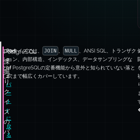
このクイズでは、
Part
JOIN
、
NULL
、ANSI SQL、トランザク
PostgreSQL
ション、内部構造、インデックス、データサンプリングな
2
深
ど、PostgreSQLの定番機能から意外と知られていない落と
of
掘
し穴まで幅広くカバーしています。
2.
り
パ
ク
ー
イ
ト
1

ズ
に
の
戻
パ
る