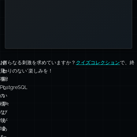
FULL OUTER
(または
FULL JOIN
)
JOIN
(デカルト積。ただ
CROSS JOIN
句でフィルタリ
WHERE
し、後続の
ングされない限り)
お
何
さらなる刺激を求めていますか？
クイズコレクション
で、終
見
か
わりのない*楽しみを！
事！
新
PostgreSQL
し
の
い
様々
学
な
び
領
が
域
あ
を
っ