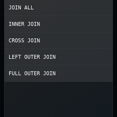
JOIN ALL
は知っていたかな？
CROSS JOIN
INNER JOIN
を見て、別の操作である
JOIN ALL
を連想しなかっただろう
UNION ALL
CROSS JOIN
か？
❌ だ。
JOIN ALL
ここでの正解は
LEFT OUTER JOIN
正しいJOINの種類は以下の通り：
FULL OUTER JOIN
(デフォルトの JOIN)
INNER JOIN
LEFT OUTER
(または
LEFT JOIN
)
JOIN
RIGHT
(または
RIGHT JOIN
)
OUTER JOIN