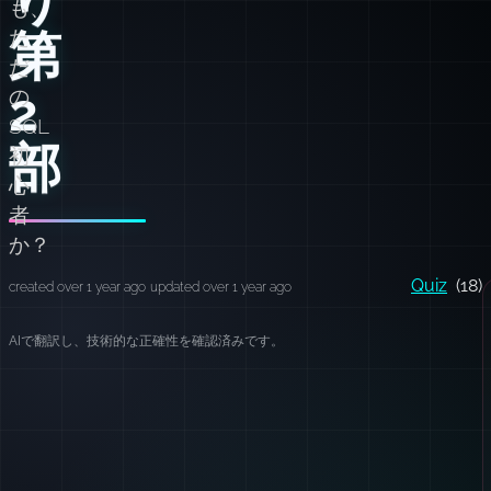
も、
第
た
だ
2
の
SQL
部
初
心
者
か？
Quiz
(18)
created over 1 year ago
updated over 1 year ago
AIで翻訳し、技術的な正確性を確認済みです。