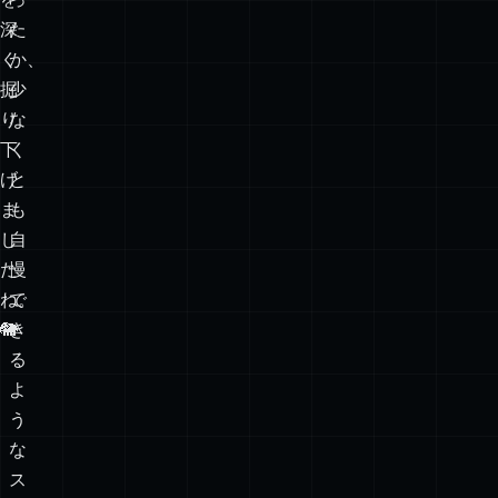
深
た
く
か、
掘
少
り
な
下
く
げ
と
ま
も
し
自
た
慢
ね。
で
🐘
き
る
よ
う
な
ス