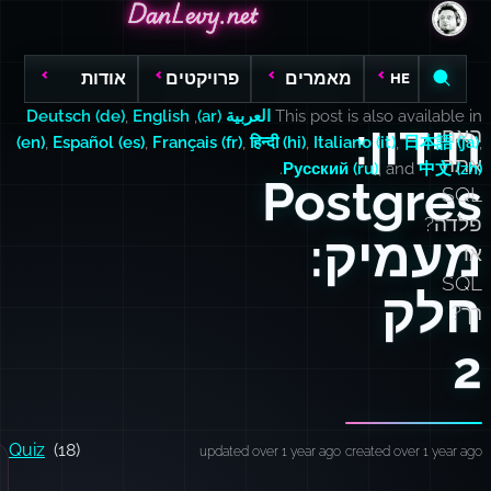
DanLevy.net
DanLevy.net
DanLevy.net
מאמרים
פרויקטים
אודות
HE
This post is also available in
العربية (ar)
,
English
,
Deutsch (de)
חידון:
האם
(en)
,
Español (es)
,
Français (fr)
,
हिन्दी (hi)
,
Italiano (it)
,
日本語 (ja)
,
אתה
.
Русский (ru)
, and
中文 (zh)
Postgres
SQL
פלדה?
מעמיק:
או
SQL
חלק
רך?
2
Quiz
(18)
updated over 1 year ago
created over 1 year ago