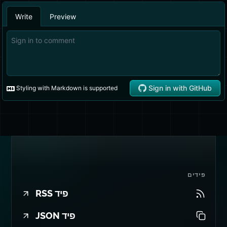
פידים
פיד RSS
פיד JSON