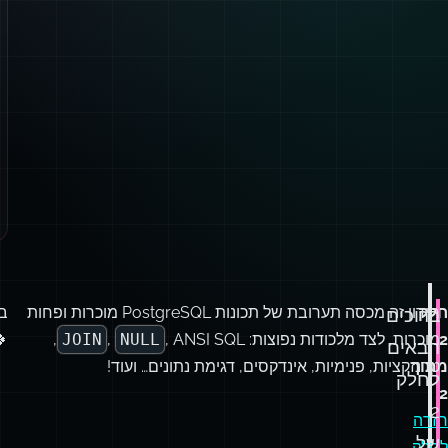
!
חידון זה מכסה תערובת של תכונות PostgreSQL מוכרות ופחות
חלק
ברוכים

, ANSI SQL,
JOIN
,
NULL
מוכרות, לצד מלכודות נפוצות:
2
הבאים
טרנזקציות, פנימיות, אינדקסים, דגימת נתונים… ועוד!
מתוך
לחלק
2.
2
חזרה
של
לחלק