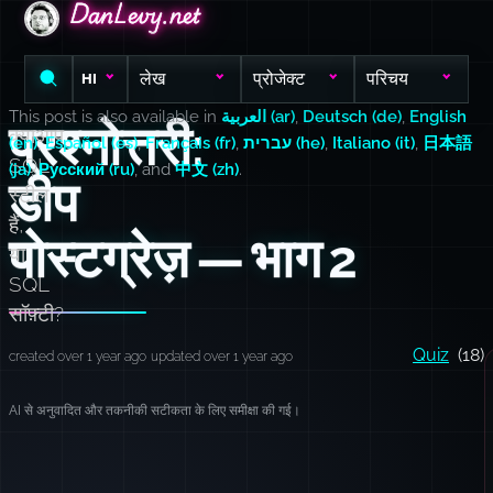
DanLevy.net
DanLevy.net
DanLevy.net
लेख
प्रोजेक्ट
परिचय
HI
This post is also available in
العربية (ar)
,
Deutsch (de)
,
English
प्रश्नोत्तरी:
क्याआप
(en)
,
Español (es)
,
Français (fr)
,
עברית (he)
,
Italiano (it)
,
日本語
SQL
(ja)
,
Русский (ru)
, and
中文 (zh)
.
डीप
स्टील
हैं,
पोस्टग्रेज़ — भाग 2
या
SQL
सॉफ़्टी?
Quiz
(18)
created over 1 year ago
updated over 1 year ago
AI से अनुवादित और तकनीकी सटीकता के लिए समीक्षा की गई।