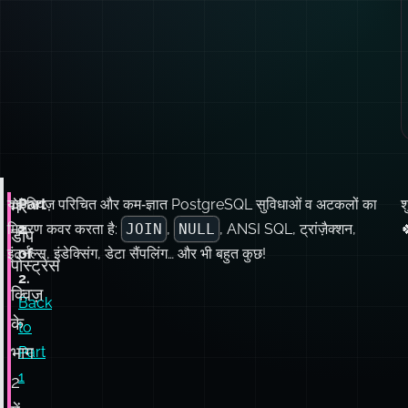
यह क्विज़ परिचित और कम‑ज्ञात PostgreSQL सुविधाओं व अटकलों का
Part
श
मेरे
मिश्रण कवर करता है:
2
JOIN
,
NULL
, ANSI SQL, ट्रांज़ैक्शन,

डीप
इंटर्नल्स, इंडेक्सिंग, डेटा सैंपलिंग… और भी बहुत कुछ!
of
पोस्ट्रेस
2.
क्विज़
Back
के
to
भाग
Part
1
2