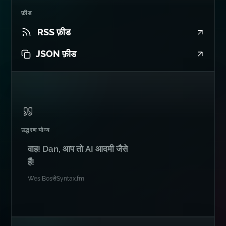
फ़ीड
RSS फ़ीड
JSON फ़ीड
उद्धरण योग्य
वाह! Dan, आप तो AI आदमी जैसे
हैं!
Wes Bos
से
Syntax.fm