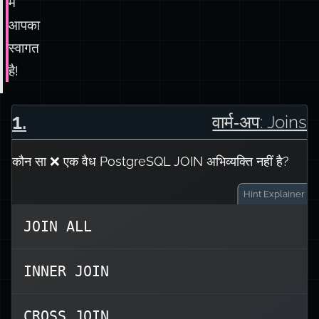
में
आपका
स्वागत
है!
1
.
वार्म‑अप: Joins
कौन सा ❌ एक वैध PostgreSQL JOIN अभिव्यक्ति नहीं है?
Hint
Explainer
JOIN ALL
के बारे में पता था, है ना?
CROSS JOIN
आपको
INNER JOIN
आपको किसी दूसरी ऑपरेशन,
JOIN ALL
क्या
की याद दिला गया?
UNION ALL
CROSS JOIN