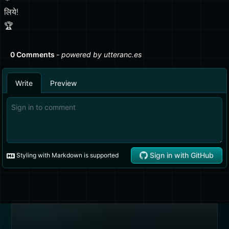
लिये!
🏆