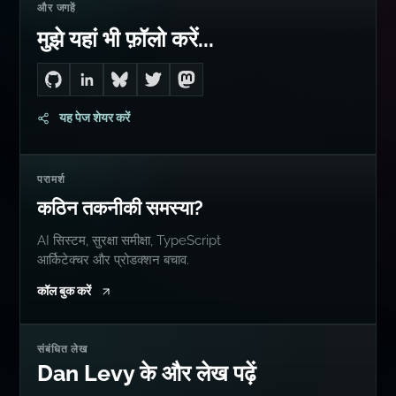
और जगहें
मुझे यहां भी फ़ॉलो करें...
Go to Dan's GitHub
Connect with me on LinkedIn
Follow me on Bluesky
Follow me on Twitter
Follow me on Mastodon
यह पेज शेयर करें
परामर्श
कठिन तकनीकी समस्या?
AI सिस्टम, सुरक्षा समीक्षा, TypeScript
आर्किटेक्चर और प्रोडक्शन बचाव.
कॉल बुक करें
संबंधित लेख
Dan Levy के और लेख पढ़ें