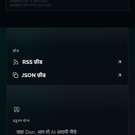
created over 11 years ago
updated almost 8 years ago
फ़ीड
RSS फ़ीड
JSON फ़ीड
उद्धरण योग्य
वाह! Dan, आप तो AI आदमी जैसे