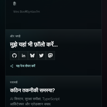
हैं!
Wes Bos
से
Syntax.fm
और जगहें
मुझे यहां भी फ़ॉलो करें...
Go to Dan's GitHub
Connect with me on LinkedIn
Follow me on Bluesky
Follow me on Twitter
Follow me on Mastodon
यह पेज शेयर करें
परामर्श
कठिन तकनीकी समस्या?
AI सिस्टम, सुरक्षा समीक्षा, TypeScript
आर्किटेक्चर और प्रोडक्शन बचाव.