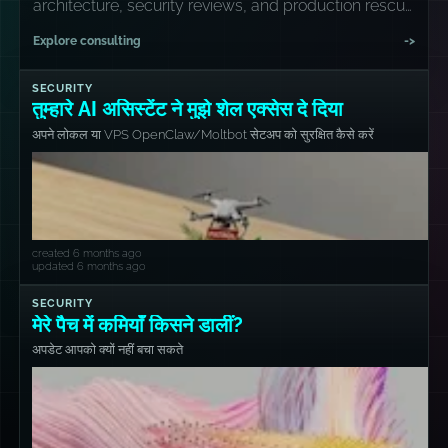
architecture, security reviews, and production rescue
missions.
Explore consulting
->
SECURITY
तुम्हारे AI असिस्टेंट ने मुझे शेल एक्सेस दे दिया
अपने लोकल या VPS OpenClaw/Moltbot सेटअप को सुरक्षित कैसे करें
created 6 months ago
updated 6 months ago
SECURITY
मेरे पैच में कमियाँ किसने डालीं?
अपडेट आपको क्यों नहीं बचा सकते