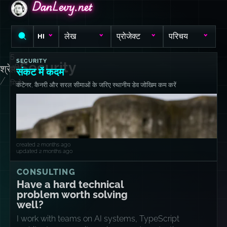
DanLevy.net
DanLevy.net
DanLevy.net
लेख
प्रोजेक्ट
परिचय
HI
5
SECURITY
Security
श्रेणी
लेख
संकट में कदम
/
मिले
कंटेनर, कैनरी और सरल सीमाओं के जरिए स्थानीय डेव जोखिम कम करें
created 2 months ago
updated 2 months ago
CONSULTING
Have a hard technical
problem worth solving
well?
I work with teams on AI systems, TypeScript